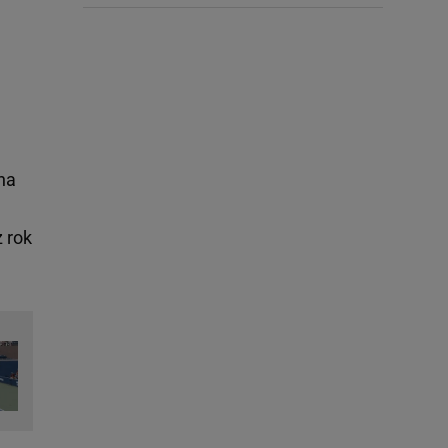
 na
ż rok