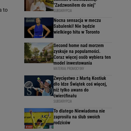
"Zadzwoniłem do niej"
a to
SUBSKRYPCJA
.
Nocna sensacja w meczu
Sabalenki! Nie będzie
wielkiego hitu w Toronto
Second home nad morzem
zyskuje na popularności.
Coraz więcej osób wybiera ten
model inwestowania
MATERIAŁ PROMOCYJNY
Zwycięstwo z Martą Kostiuk
dło Idze Świątek coś więcej,
niż tylko awans do
ćwierćfinału
SUBSKRYPCJA
To dlatego Niewiadoma nie
zaprosiła na ślub swoich
rodziców