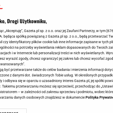
ko, Drogi Użytkowniku,
jąc „Akceptuję”, Gazeta.pl sp. z o.o. oraz jej Zaufani Partnerzy, w tym [
67
.A. będąca spółką powiązaną z Gazeta.pl sp. z o.o., będą przetwarzać T
ail czy identyfikatory plików cookie lub inne informacje zapisane w tych p
gólności na potrzeby wyświetlania reklam dopasowanych do Twoich zain
acjach i w Internecie lub personalizacji treści w nich wyświetlanych. Wyr
cesz wyrazić zgody, chcesz ograniczyć jej zakres lub chcesz wycofać zgo
aawansowanych”.
 być przetwarzane także do celów badania i mierzenia informacji dot
 łączone z danymi dot. świadczonych Tobie usług. W określonych przypad
i odbywa się w oparciu o uzasadniony interes Gazeta.pl, jej spółki powi
. Takiemu przetwarzaniu możesz się sprzeciwić, przechodząc do „Ust
nistratorem – w zależności od zakresu sprzeciwu i podmiotu, wobec które
etwarzaniu danych osobowych znajdziesz w dokumencie
Polityka Prywatn