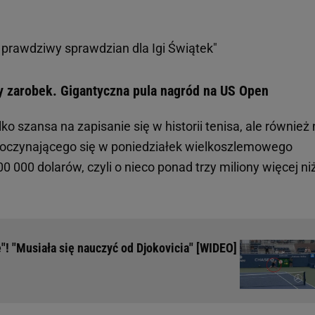
 prawdziwy sprawdzian dla Igi Świątek"
ry zarobek. Gigantyczna pula nagród na US Open
lko szansa na zapisanie się w historii tenisa, ale również
zpoczynającego się w poniedziałek wielkoszlemowego
 000 dolarów, czyli o nieco ponad trzy miliony więcej ni
"! "Musiała się nauczyć od Djokovicia" [WIDEO]