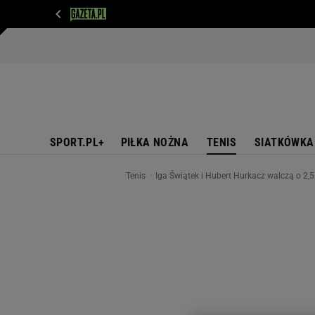
WIADOMOŚCI
NEXT
SPORT
PLOTEK
D
SPORT.PL+
PIŁKA NOŻNA
TENIS
SIATKÓWKA
Tenis
Iga Świątek i Hubert Hurkacz walczą o 2