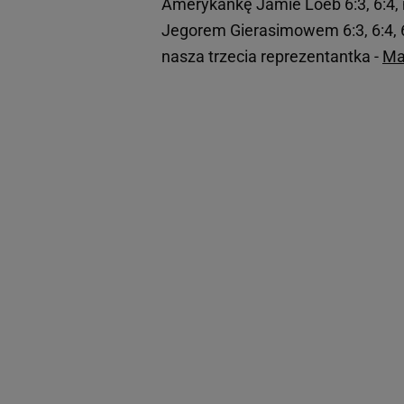
Amerykankę Jamie Loeb 6:3, 6:4, 
Jegorem Gierasimowem 6:3, 6:4, 6
nasza trzecia reprezentantka -
Ma