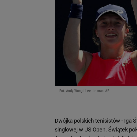
Fot. Andy Wong i Lee Jin-man, AP
Dwójka
polskich
tenisistów -
Iga 
singlowej w
US Open
. Świątek po