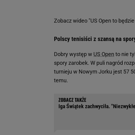
Zobacz wideo
"US Open to będzie
Polscy tenisiści z szansą na spo
Dobry występ w
US Open
to nie ty
spory zarobek. W puli nagród ro
turnieju w Nowym Jorku jest 57 500
temu.
Iga Świątek zachwyciła. "Niezwykłe