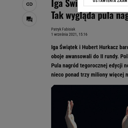
Iga Świątek i Hubert
USTAWIENIA ZAA
Klikając „Akceptuję” wyra
Zaufanych Partnerów i A
Tak wygląda pula na
dotyczące plików cookie,
odnośnik „Ustawienia pr
plików cookie możliwa je
Patryk Fabisiak
1 września 2021, 15:16
My, nasi Zaufani Partne
Użycie dokładnych danych
Iga Świątek i Hubert Hurkacz ba
Przechowywanie informacji
oboje awansowali do II rundy. Po
badnie odbiorców i uleps
Pula nagród tegorocznej edycji n
nieco ponad trzy miliony więcej 