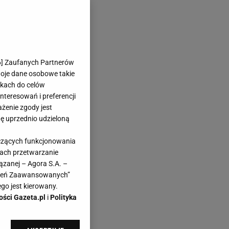
6
] Zaufanych Partnerów
woje dane osobowe takie
likach do celów
teresowań i preferencji
ażenie zgody jest
dę uprzednio udzieloną
yczących funkcjonowania
kach przetwarzanie
ązanej – Agora S.A. –
awień Zaawansowanych”
go jest kierowany.
ości Gazeta.pl
i
Polityka