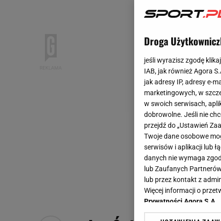
Droga Użytkownicz
jeśli wyrazisz zgodę klika
IAB, jak również Agora S
jak adresy IP, adresy e-m
marketingowych, w szcze
w swoich serwisach, aplik
dobrowolne. Jeśli nie ch
przejdź do „Ustawień Z
Twoje dane osobowe mogą
serwisów i aplikacji lub
danych nie wymaga zgody 
lub Zaufanych Partnerów
lub przez kontakt z admi
Więcej informacji o prz
Prywatności Agora S.A.