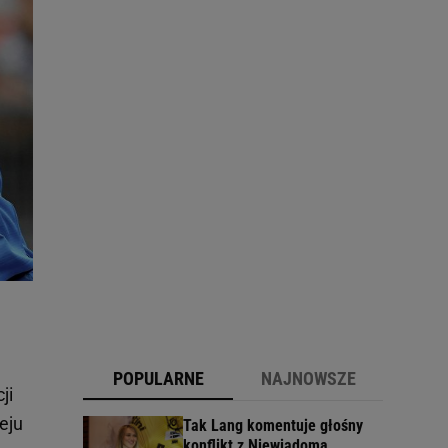
POPULARNE
NAJNOWSZE
ji
eju
Tak Lang komentuje głośny
konflikt z Niewiadomą.