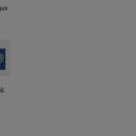
 pół
):