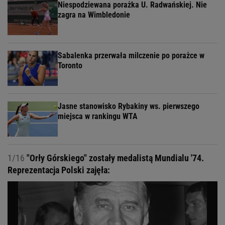
Niespodziewana porażka U. Radwańskiej. Nie
zagra na Wimbledonie
Sabalenka przerwała milczenie po porażce w
Toronto
Jasne stanowisko Rybakiny ws. pierwszego
miejsca w rankingu WTA
1/16
"Orły Górskiego" zostały medalistą Mundialu '74.
Reprezentacja Polski zajęła: