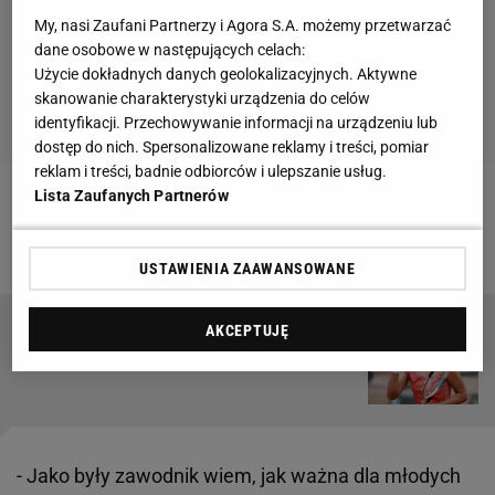
My, nasi Zaufani Partnerzy i Agora S.A. możemy przetwarzać
dane osobowe w następujących celach:
Użycie dokładnych danych geolokalizacyjnych. Aktywne
skanowanie charakterystyki urządzenia do celów
identyfikacji. Przechowywanie informacji na urządzeniu lub
dostęp do nich. Spersonalizowane reklamy i treści, pomiar
reklam i treści, badnie odbiorców i ulepszanie usług.
Lista Zaufanych Partnerów
Zobacz wideo
"Iga Świątek uczy się od Mattek-
Sands. W przyszłości mogą wygrać jakiegoś szlema"
USTAWIENIA ZAAWANSOWANE
AKCEPTUJĘ
Iga Świątek poznała rywalkę na Wimbledonie.
Są wyniki losowania
- Jako były zawodnik wiem, jak ważna dla młodych