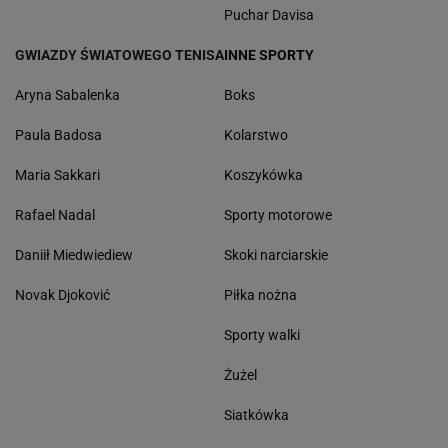
Puchar Davisa
GWIAZDY ŚWIATOWEGO TENISA
INNE SPORTY
Aryna Sabalenka
Boks
Paula Badosa
Kolarstwo
Maria Sakkari
Koszykówka
Rafael Nadal
Sporty motorowe
Daniił Miedwiediew
Skoki narciarskie
Novak Djoković
Piłka nożna
Sporty walki
Żużel
Siatkówka