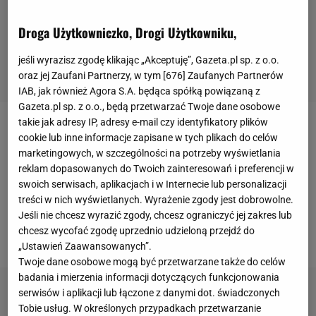
Droga Użytkowniczko, Drogi Użytkowniku,
jeśli wyrazisz zgodę klikając „Akceptuję”, Gazeta.pl sp. z o.o.
oraz jej Zaufani Partnerzy, w tym [
676
] Zaufanych Partnerów
IAB, jak również Agora S.A. będąca spółką powiązaną z
Gazeta.pl sp. z o.o., będą przetwarzać Twoje dane osobowe
takie jak adresy IP, adresy e-mail czy identyfikatory plików
Lista zgłoszeń wygląda obiecująco. Cutoff, czyli
cookie lub inne informacje zapisane w tych plikach do celów
pozycja rankingowa
ostatniej zawodniczki, która nie
marketingowych, w szczególności na potrzeby wyświetlania
reklam dopasowanych do Twoich zainteresowań i preferencji w
będzie musiała grać w eliminacjach, ustalił się na
swoich serwisach, aplikacjach i w Internecie lub personalizacji
poziomie 145. To dość wysoko jak na turniej rangi
treści w nich wyświetlanych. Wyrażenie zgody jest dobrowolne.
WTA
250, przy czym akurat 145. miejsce zajmuje
Jeśli nie chcesz wyrazić zgody, chcesz ograniczyć jej zakres lub
chcesz wycofać zgodę uprzednio udzieloną przejdź do
Magdalena Fręch
.
„Ustawień Zaawansowanych”.
Twoje dane osobowe mogą być przetwarzane także do celów
badania i mierzenia informacji dotyczących funkcjonowania
serwisów i aplikacji lub łączone z danymi dot. świadczonych
Tobie usług. W określonych przypadkach przetwarzanie