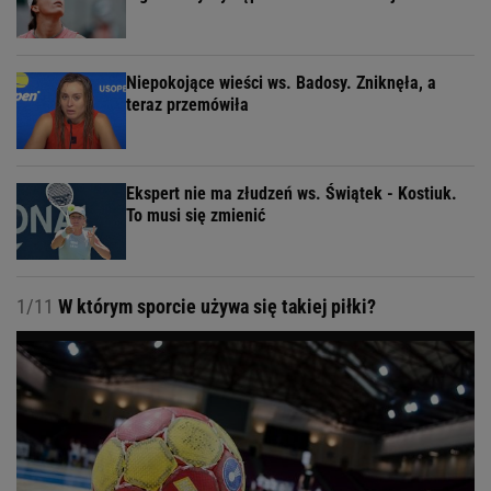
Niepokojące wieści ws. Badosy. Zniknęła, a
teraz przemówiła
Ekspert nie ma złudzeń ws. Świątek - Kostiuk.
To musi się zmienić
1/11
W którym sporcie używa się takiej piłki?