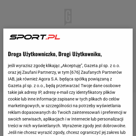
Droga Użytkowniczko, Drogi Użytkowniku,
jeśli wyrazisz zgodę klikając „Akceptuję”, Gazeta.pl sp. z o.o.
oraz jej Zaufani Partnerzy, w tym [
676
] Zaufanych Partnerów
IAB, jak również Agora S.A. będąca spółką powiązaną z
Gazeta.pl sp. z o.o., będą przetwarzać Twoje dane osobowe
takie jak adresy IP, adresy e-mail czy identyfikatory plików
cookie lub inne informacje zapisane w tych plikach do celów
Pojedynek
Igi Świątek
z
Marią Sakkari
w pierwszym
marketingowych, w szczególności na potrzeby wyświetlania
reklam dopasowanych do Twoich zainteresowań i preferencji w
secie był dość wyrównany. Obie zawodniczki
swoich serwisach, aplikacjach i w Internecie lub personalizacji
walczyły niemal punkt za punkt, choć
Polka
nie
treści w nich wyświetlanych. Wyrażenie zgody jest dobrowolne.
potrafiła utrzymać przewagi 2:0 i ostatecznie
Jeśli nie chcesz wyrazić zgody, chcesz ograniczyć jej zakres lub