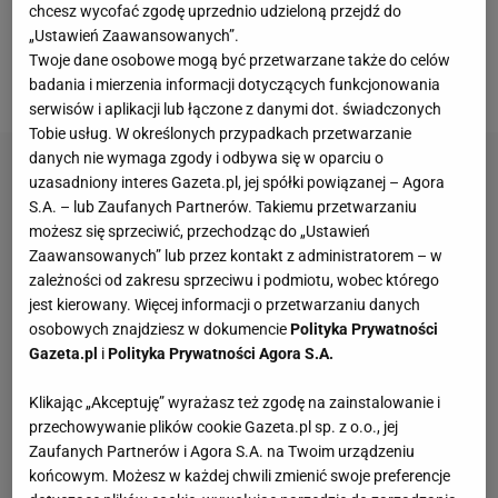
chcesz wycofać zgodę uprzednio udzieloną przejdź do
przegrała 4:6. W drugim secie Polka czterokrotnie
„Ustawień Zaawansowanych”.
musiała odrabiać dwa sety straty. Ostatecznie
Twoje dane osobowe mogą być przetwarzane także do celów
przegrała w takim samym stosunku.
badania i mierzenia informacji dotyczących funkcjonowania
serwisów i aplikacji lub łączone z danymi dot. świadczonych
Tobie usług. W określonych przypadkach przetwarzanie
danych nie wymaga zgody i odbywa się w oparciu o
uzasadniony interes Gazeta.pl, jej spółki powiązanej – Agora
S.A. – lub Zaufanych Partnerów. Takiemu przetwarzaniu
możesz się sprzeciwić, przechodząc do „Ustawień
Zaawansowanych” lub przez kontakt z administratorem – w
zależności od zakresu sprzeciwu i podmiotu, wobec którego
jest kierowany. Więcej informacji o przetwarzaniu danych
osobowych znajdziesz w dokumencie
Polityka Prywatności
Gazeta.pl
i
Polityka Prywatności Agora S.A.
Klikając „Akceptuję” wyrażasz też zgodę na zainstalowanie i
przechowywanie plików cookie Gazeta.pl sp. z o.o., jej
Zaufanych Partnerów i Agora S.A. na Twoim urządzeniu
końcowym. Możesz w każdej chwili zmienić swoje preferencje