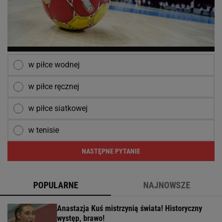
w piłce wodnej
w piłce ręcznej
w piłce siatkowej
w tenisie
NASTĘPNE PYTANIE
POPULARNE
NAJNOWSZE
Anastazja Kuś mistrzynią świata! Historyczny
występ, brawo!