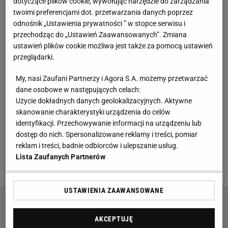
dotyczące plików cookie, wywołując narzędzie do zarządzania
twoimi preferencjami dot. przetwarzania danych poprzez
odnośnik „Ustawienia prywatności ” w stopce serwisu i
przechodząc do „Ustawień Zaawansowanych”. Zmiana
ustawień plików cookie możliwa jest także za pomocą ustawień
przeglądarki.
My, nasi Zaufani Partnerzy i Agora S.A. możemy przetwarzać
dane osobowe w następujących celach:
Użycie dokładnych danych geolokalizacyjnych. Aktywne
skanowanie charakterystyki urządzenia do celów
identyfikacji. Przechowywanie informacji na urządzeniu lub
dostęp do nich. Spersonalizowane reklamy i treści, pomiar
reklam i treści, badnie odbiorców i ulepszanie usług.
Lista Zaufanych Partnerów
USTAWIENIA ZAAWANSOWANE
Pogromczyni Igi Świątek nie mogła uwierzyć w
swój sukces. "Odjęło mi mowę"
AKCEPTUJĘ