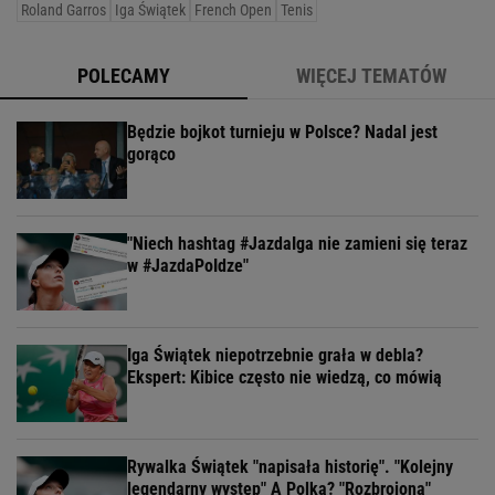
Roland Garros
Iga Świątek
French Open
Tenis
POLECAMY
WIĘCEJ TEMATÓW
Będzie bojkot turnieju w Polsce? Nadal jest
gorąco
"Niech hashtag #JazdaIga nie zamieni się teraz
w #JazdaPoIdze"
Iga Świątek niepotrzebnie grała w debla?
Ekspert: Kibice często nie wiedzą, co mówią
Rywalka Świątek "napisała historię". "Kolejny
legendarny występ" A Polka? "Rozbrojona"