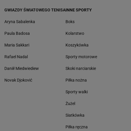
GWIAZDY ŚWIATOWEGO TENISA
INNE SPORTY
Aryna Sabalenka
Boks
Paula Badosa
Kolarstwo
Maria Sakkari
Koszykówka
Rafael Nadal
Sporty motorowe
Daniił Miedwiediew
Skoki narciarskie
Novak Djoković
Piłka nożna
Sporty walki
Żużel
Siatkówka
Piłka ręczna