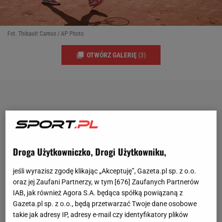
Fot. Thibault Camus / AP Photo
OTWÓRZ GALERIĘ
(3)
Droga Użytkowniczko, Drogi Użytkowniku,
jeśli wyrazisz zgodę klikając „Akceptuję”, Gazeta.pl sp. z o.o.
oraz jej Zaufani Partnerzy, w tym [
676
] Zaufanych Partnerów
IAB, jak również Agora S.A. będąca spółką powiązaną z
Gazeta.pl sp. z o.o., będą przetwarzać Twoje dane osobowe
takie jak adresy IP, adresy e-mail czy identyfikatory plików