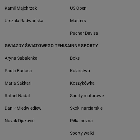
Kamil Majchrzak
US Open
Urszula Radwańska
Masters
Puchar Davisa
GWIAZDY ŚWIATOWEGO TENISA
INNE SPORTY
Aryna Sabalenka
Boks
Paula Badosa
Kolarstwo
Maria Sakkari
Koszykówka
Rafael Nadal
Sporty motorowe
Daniił Miedwiediew
Skoki narciarskie
Novak Djoković
Piłka nożna
Sporty walki