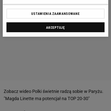
USTAWIENIA ZAAWANSOWANE
AKCEPTUJĘ
Zobacz wideo
Polki świetnie radzą sobie w Paryżu.
"Magda Linette ma potencjał na TOP 20-30"