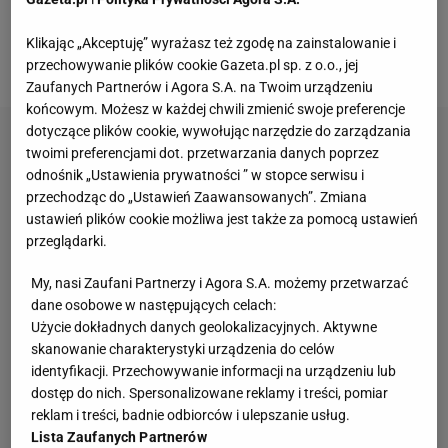
aż 1:5, ale później wygrały aż pięć gemów z rzędu i
po udanym trafieniu Mattek-Sands w sam róg kortu
Klikając „Akceptuję” wyrażasz też zgodę na zainstalowanie i
wyszły na prowadzenie 6:5.
przechowywanie plików cookie Gazeta.pl sp. z o.o., jej
Zaufanych Partnerów i Agora S.A. na Twoim urządzeniu
końcowym. Możesz w każdej chwili zmienić swoje preferencje
dotyczące plików cookie, wywołując narzędzie do zarządzania
twoimi preferencjami dot. przetwarzania danych poprzez
odnośnik „Ustawienia prywatności ” w stopce serwisu i
przechodząc do „Ustawień Zaawansowanych”. Zmiana
ustawień plików cookie możliwa jest także za pomocą ustawień
przeglądarki.
My, nasi Zaufani Partnerzy i Agora S.A. możemy przetwarzać
dane osobowe w następujących celach:
Użycie dokładnych danych geolokalizacyjnych. Aktywne
skanowanie charakterystyki urządzenia do celów
identyfikacji. Przechowywanie informacji na urządzeniu lub
dostęp do nich. Spersonalizowane reklamy i treści, pomiar
reklam i treści, badnie odbiorców i ulepszanie usług.
Lista Zaufanych Partnerów