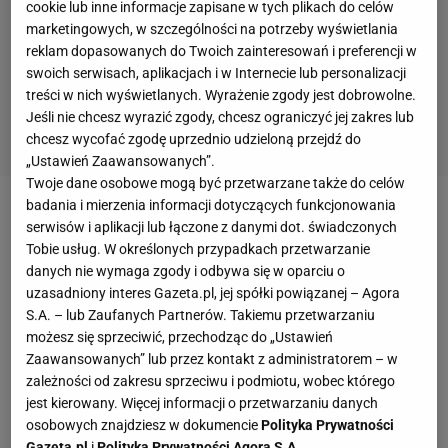
cookie lub inne informacje zapisane w tych plikach do celów
marketingowych, w szczególności na potrzeby wyświetlania
reklam dopasowanych do Twoich zainteresowań i preferencji w
swoich serwisach, aplikacjach i w Internecie lub personalizacji
treści w nich wyświetlanych. Wyrażenie zgody jest dobrowolne.
Jeśli nie chcesz wyrazić zgody, chcesz ograniczyć jej zakres lub
chcesz wycofać zgodę uprzednio udzieloną przejdź do
„Ustawień Zaawansowanych”.
Twoje dane osobowe mogą być przetwarzane także do celów
badania i mierzenia informacji dotyczących funkcjonowania
- Aż szkoda, że ten mecz odbywa się w tak wczesnej
serwisów i aplikacji lub łączone z danymi dot. świadczonych
fazie
turnieju
- żałował komentator Eurosportu. A to
Tobie usług. W określonych przypadkach przetwarzanie
danych nie wymaga zgody i odbywa się w oparciu o
nawet nie była połowa tego trzysetowego
uzasadniony interes Gazeta.pl, jej spółki powiązanej – Agora
spotkania. Każdego granego godzinę lub ponad
S.A. – lub Zaufanych Partnerów. Takiemu przetwarzaniu
godzinę.
Iga Świątek
i Bethanie Mattek-Sands, które
możesz się sprzeciwić, przechodząc do „Ustawień
Zaawansowanych” lub przez kontakt z administratorem – w
nie były faworytkami, bo w niedzielę mierzyły się z
zależności od zakresu sprzeciwu i podmiotu, wobec którego
parą rozstawioną z numerem jeden, w trzecim secie
jest kierowany. Więcej informacji o przetwarzaniu danych
obroniły aż siedem meczboli. A przegrywały w nim
osobowych znajdziesz w dokumencie
Polityka Prywatności
Gazeta.pl
i
Polityka Prywatności Agora S.A.