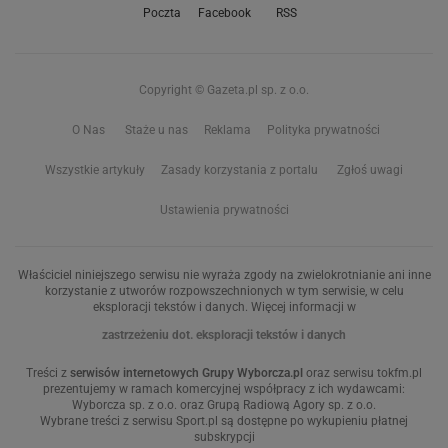
Poczta
Facebook
RSS
Copyright © Gazeta.pl sp. z o.o.
O Nas
Staże u nas
Reklama
Polityka prywatności
Wszystkie artykuły
Zasady korzystania z portalu
Zgłoś uwagi
Ustawienia prywatności
Właściciel niniejszego serwisu nie wyraża zgody na zwielokrotnianie ani inne
korzystanie z utworów rozpowszechnionych w tym serwisie, w celu
eksploracji tekstów i danych. Więcej informacji w
zastrzeżeniu dot. eksploracji tekstów i danych
Treści z
serwisów internetowych Grupy Wyborcza.pl
oraz serwisu tokfm.pl
prezentujemy w ramach komercyjnej współpracy z ich wydawcami:
Wyborcza sp. z o.o. oraz Grupą Radiową Agory sp. z o.o.
Wybrane treści z serwisu Sport.pl są dostępne po wykupieniu płatnej
subskrypcji