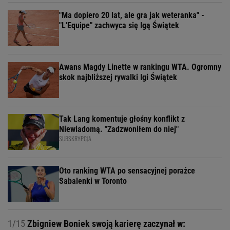
"Ma dopiero 20 lat, ale gra jak weteranka" -
"L'Equipe" zachwyca się Igą Świątek
Awans Magdy Linette w rankingu WTA. Ogromny
skok najbliższej rywalki Igi Świątek
Tak Lang komentuje głośny konflikt z
Niewiadomą. "Zadzwoniłem do niej"
SUBSKRYPCJA
Oto ranking WTA po sensacyjnej porażce
Sabalenki w Toronto
1/15
Zbigniew Boniek swoją karierę zaczynał w: