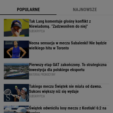
POPULARNE
NAJNOWSZE
Tak Lang komentuje głośny konflikt z
Niewiadomą. "Zadzwoniłem do niej"
SUBSKRYPCJA
Nocna sensacja w meczu Sabalenki! Nie będzie
wielkiego hitu w Toronto
Pierwszy etap GAT zakończony. To strategiczna
inwestycja dla polskiego eksportu
MATERIAŁ PROMOCYJNY
Takiego meczu Świątek nie miała od dawna.
Sukces większy niż się wydaje
SUBSKRYPCJA
Świątek odwróciła losy meczu z Kostiuk! 6:2 na