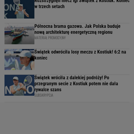
Rozstrzygnęli mecz Igi Świątek z Kostiuk. Koniec
w trzech setach
Północna brama gazowa. Jak Polska buduje
nową architekturę energetyczną regionu
MATERIAŁ PROMOCYJNY
Świątek odwróciła losy meczu z Kostiuk! 6:2 na
koniec
Świątek wróciła z dalekiej podróży! Po
przegranym secie z Kostiuk potem nie dała
rywalce szans
SUBSKRYPCJA