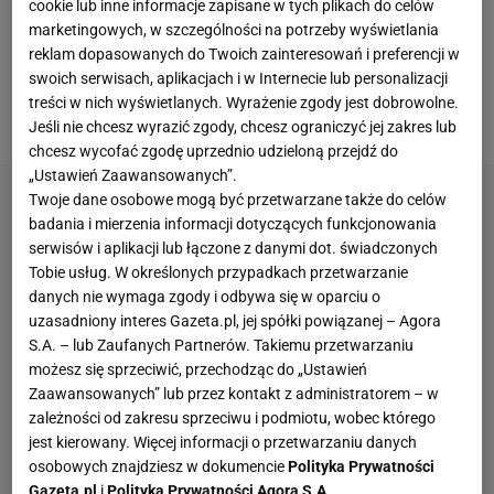
cookie lub inne informacje zapisane w tych plikach do celów
już w pierwszym tygodniu imprezy. Francuzi szukają
marketingowych, w szczególności na potrzeby wyświetlania
więc nowych bohaterów i bohaterek. Jedną z nich
reklam dopasowanych do Twoich zainteresowań i preferencji w
swoich serwisach, aplikacjach i w Internecie lub personalizacji
jest Iga Świątek, która szybko wywalczyła sobie nad
treści w nich wyświetlanych. Wyrażenie zgody jest dobrowolne.
Sekwaną podziw, na jaki zasługuje.
Jeśli nie chcesz wyrazić zgody, chcesz ograniczyć jej zakres lub
chcesz wycofać zgodę uprzednio udzieloną przejdź do
„Ustawień Zaawansowanych”.
Twoje dane osobowe mogą być przetwarzane także do celów
badania i mierzenia informacji dotyczących funkcjonowania
serwisów i aplikacji lub łączone z danymi dot. świadczonych
Tobie usług. W określonych przypadkach przetwarzanie
danych nie wymaga zgody i odbywa się w oparciu o
uzasadniony interes Gazeta.pl, jej spółki powiązanej – Agora
S.A. – lub Zaufanych Partnerów. Takiemu przetwarzaniu
możesz się sprzeciwić, przechodząc do „Ustawień
Zaawansowanych” lub przez kontakt z administratorem – w
zależności od zakresu sprzeciwu i podmiotu, wobec którego
jest kierowany. Więcej informacji o przetwarzaniu danych
osobowych znajdziesz w dokumencie
Polityka Prywatności
Gazeta.pl
i
Polityka Prywatności Agora S.A.