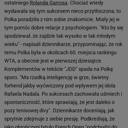
ostatniego
Rolanda Garrosa
. Chociaż wtedy
wydawała się tym sukcesem nieco przytłoczona, to
Polka poradziła z nim sobie znakomicie. Miały jej w
tym pomóc dobre relacje z psychologiem. "Kto by się
spodziewał, że zajdzie tak wysoko w tak młodym
wieku" - napisali dziennikarze, przypominając, że rok
temu Polka była w okolicach 60. miejsca rankingu
WTA, a obecnie jest w pierwszej dziesiątce.
Komplementów w tekście "JDD" spada na Polkę
sporo. "Ma rzadką inteligencję w grze, świetny
forhend jakby wyćwiczony pod wpływem jej idola
Rafaela Nadala. Po sukcesach zachowała uśmiech i
spontaniczność, które sprawiają, że jest daleko o
pozy tenisowej divy". Dziennikarze doceniają, jak
sprytnie zdejmuje z siebie presję. Podkreślają, że
jako obrończyni tytułu French Open "
podchodzi do