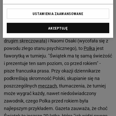
"L'Equipe": Iga Świątek na korcie z dziewczynki
przeistacza się w zabójcę
USTAWIENIA ZAAWANSOWANE
"L'Equipe" uważa, że bez
Ashleigh Barty (przegrała
AKCEPTUJĘ
pierwszego seta II rundy z Magdą Linette, a w
drugim skreczowała)
i Naomi Osaki (wycofała się z
powodu złego stanu psychicznego), to
Polka
jest
faworytką w turnieju. "Świątek ma tę samą świeżość
i prezentuje ten sam poziom, co przed rokiem" -
pisze francuska prasa. Przy okazji dziennikarze
podkreślają skromność Polski, skupianie się na
poszczególnych
meczach
, tłumaczenia, że turniej
może wygrać każdy, nawet niedoświadczony
zawodnik, czego Polka przed rokiem była
najlepszym przykładem. Gazeta zauważa, że choć
Świątek to jeszcze 20-latka, która "jak widzi swego