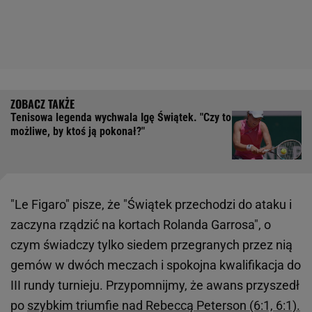
Tenisowa legenda wychwala Igę Świątek. "Czy to
możliwe, by ktoś ją pokonał?"
"Le Figaro" pisze, że "Świątek przechodzi do ataku i
zaczyna rządzić na kortach Rolanda Garrosa", o
czym świadczy tylko siedem przegranych przez nią
gemów w dwóch meczach i spokojna kwalifikacja do
III rundy turnieju. Przypomnijmy, że awans przyszedł
po
szybkim triumfie nad Rebeccą Peterson (6:1, 6:1).