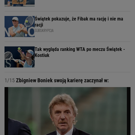
Świątek pokazuje, że Fibak ma rację i nie ma
racji
SUBSKRYPCJA
Tak wygląda ranking WTA po meczu Świątek -
Kostiuk
1/15
Zbigniew Boniek swoją karierę zaczynał w: