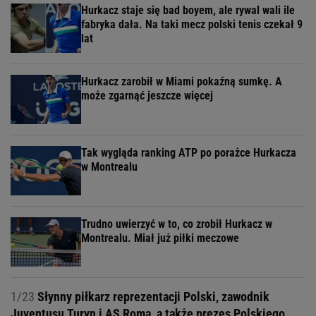
Hurkacz staje się bad boyem, ale rywal wali ile
fabryka dała. Na taki mecz polski tenis czekał 9
lat
Hurkacz zarobił w Miami pokaźną sumkę. A
może zgarnąć jeszcze więcej
Tak wygląda ranking ATP po porażce Hurkacza
w Montrealu
Trudno uwierzyć w to, co zrobił Hurkacz w
Montrealu. Miał już piłki meczowe
1/23
Słynny piłkarz reprezentacji Polski, zawodnik
Juventusu Turyn i AS Roma, a także prezes Polskiego