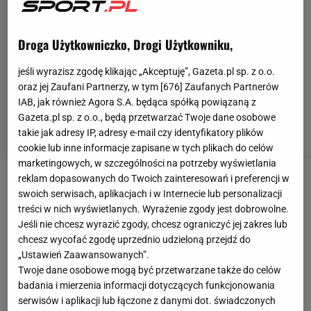
Droga Użytkowniczko, Drogi Użytkowniku,
jeśli wyrazisz zgodę klikając „Akceptuję”, Gazeta.pl sp. z o.o.
oraz jej Zaufani Partnerzy, w tym [
676
] Zaufanych Partnerów
IAB, jak również Agora S.A. będąca spółką powiązaną z
Gazeta.pl sp. z o.o., będą przetwarzać Twoje dane osobowe
takie jak adresy IP, adresy e-mail czy identyfikatory plików
cookie lub inne informacje zapisane w tych plikach do celów
marketingowych, w szczególności na potrzeby wyświetlania
reklam dopasowanych do Twoich zainteresowań i preferencji w
To był fenomenalny występ
Huberta Hurkacza
.
swoich serwisach, aplikacjach i w Internecie lub personalizacji
Wrocławianin po znakomitym meczu w niespełna
treści w nich wyświetlanych. Wyrażenie zgody jest dobrowolne.
Jeśli nie chcesz wyrazić zgody, chcesz ograniczyć jej zakres lub
półtorej godziny ograł Adrieja Rublowa (6:3, 6:4) i
chcesz wycofać zgodę uprzednio udzieloną przejdź do
zakwalifikował się do finału turnieju ATP Masters
„Ustawień Zaawansowanych”.
1000 w Miami
, który jest nazywany "piątą lewą
Twoje dane osobowe mogą być przetwarzane także do celów
badania i mierzenia informacji dotyczących funkcjonowania
Wielkiego Szlema”. To największy sukces w karierze
serwisów i aplikacji lub łączone z danymi dot. świadczonych
Polaka. – Występ w finale to dla mnie niesamowite