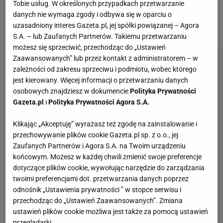
Tobie usług. W określonych przypadkach przetwarzanie
osiągnięcie. Ten awans wiele dla mnie znaczy –
danych nie wymaga zgody i odbywa się w oparciu o
uzasadniony interes Gazeta.pl, jej spółki powiązanej – Agora
podkreślił 24-latek w pomeczowym wywiadzie.
S.A. – lub Zaufanych Partnerów. Takiemu przetwarzaniu
możesz się sprzeciwić, przechodząc do „Ustawień
Zaawansowanych” lub przez kontakt z administratorem – w
zależności od zakresu sprzeciwu i podmiotu, wobec którego
jest kierowany. Więcej informacji o przetwarzaniu danych
osobowych znajdziesz w dokumencie
Polityka Prywatności
Gazeta.pl
i
Polityka Prywatności Agora S.A.
Klikając „Akceptuję” wyrażasz też zgodę na zainstalowanie i
przechowywanie plików cookie Gazeta.pl sp. z o.o., jej
Zaufanych Partnerów i Agora S.A. na Twoim urządzeniu
końcowym. Możesz w każdej chwili zmienić swoje preferencje
dotyczące plików cookie, wywołując narzędzie do zarządzania
twoimi preferencjami dot. przetwarzania danych poprzez
odnośnik „Ustawienia prywatności ” w stopce serwisu i
przechodząc do „Ustawień Zaawansowanych”. Zmiana
ustawień plików cookie możliwa jest także za pomocą ustawień
przeglądarki.