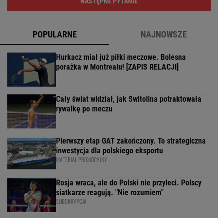
NASTĘPNE PYTANIE
POPULARNE
NAJNOWSZE
Hurkacz miał już piłki meczowe. Bolesna
porażka w Montrealu! [ZAPIS RELACJI]
Cały świat widział, jak Switolina potraktowała
rywalkę po meczu
Pierwszy etap GAT zakończony. To strategiczna
inwestycja dla polskiego eksportu
MATERIAŁ PROMOCYJNY
Rosja wraca, ale do Polski nie przyleci. Polscy
siatkarze reagują. "Nie rozumiem"
SUBSKRYPCJA