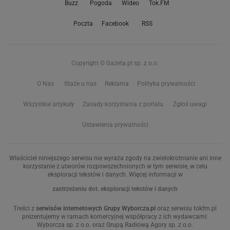
Buzz
Pogoda
Wideo
Tok.FM
Poczta
Facebook
RSS
Copyright © Gazeta.pl sp. z o.o.
O Nas
Staże u nas
Reklama
Polityka prywatności
Wszystkie artykuły
Zasady korzystania z portalu
Zgłoś uwagi
Ustawienia prywatności
Właściciel niniejszego serwisu nie wyraża zgody na zwielokrotnianie ani inne
korzystanie z utworów rozpowszechnionych w tym serwisie, w celu
eksploracji tekstów i danych. Więcej informacji w
zastrzeżeniu dot. eksploracji tekstów i danych
Treści z
serwisów internetowych Grupy Wyborcza.pl
oraz serwisu tokfm.pl
prezentujemy w ramach komercyjnej współpracy z ich wydawcami:
Wyborcza sp. z o.o. oraz Grupą Radiową Agory sp. z o.o.