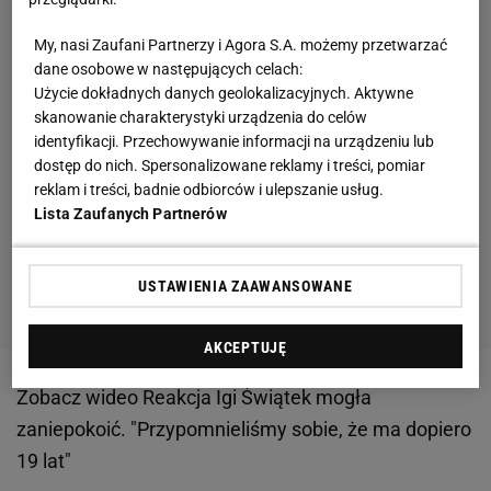
My, nasi Zaufani Partnerzy i Agora S.A. możemy przetwarzać
dane osobowe w następujących celach:
Użycie dokładnych danych geolokalizacyjnych. Aktywne
skanowanie charakterystyki urządzenia do celów
identyfikacji. Przechowywanie informacji na urządzeniu lub
dostęp do nich. Spersonalizowane reklamy i treści, pomiar
reklam i treści, badnie odbiorców i ulepszanie usług.
Lista Zaufanych Partnerów
USTAWIENIA ZAAWANSOWANE
AKCEPTUJĘ
Zobacz wideo
Reakcja Igi Świątek mogła
zaniepokoić. "Przypomnieliśmy sobie, że ma dopiero
19 lat"