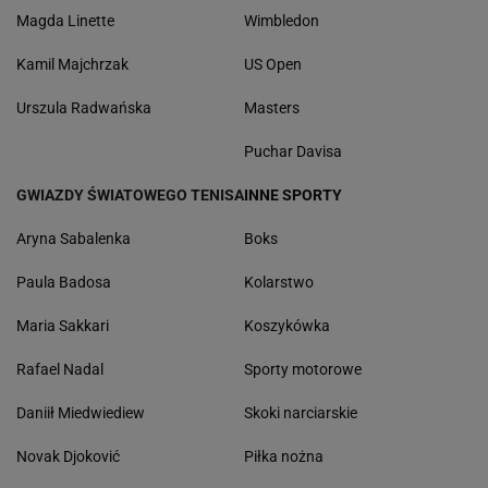
Magda Linette
Wimbledon
Kamil Majchrzak
US Open
Urszula Radwańska
Masters
Puchar Davisa
GWIAZDY ŚWIATOWEGO TENISA
INNE SPORTY
Aryna Sabalenka
Boks
Paula Badosa
Kolarstwo
Maria Sakkari
Koszykówka
Rafael Nadal
Sporty motorowe
Daniił Miedwiediew
Skoki narciarskie
Novak Djoković
Piłka nożna