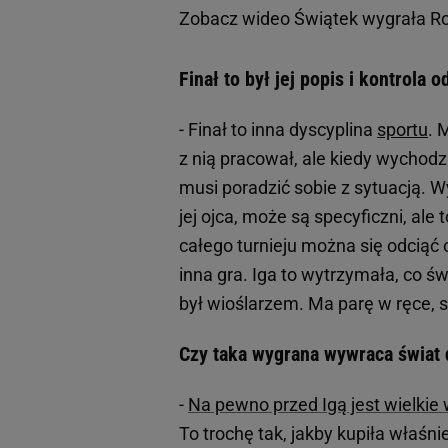
Zobacz wideo
Świątek wygrała Ro
Finał to był jej popis i kontrola
- Finał to inna dyscyplina
sportu
. 
z nią pracował, ale kiedy wychodzi 
musi poradzić sobie z sytuacją. Wy
jej ojca, może są specyficzni, ale
całego turnieju można się odciąć o
inna gra. Iga to wytrzymała, co świ
był wioślarzem. Ma parę w ręce, s
Czy taka wygrana wywraca świat
-
Na pewno przed Igą jest wielkie
To trochę tak, jakby kupiła właśni