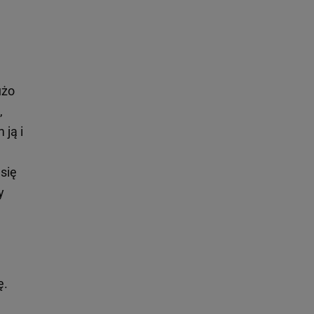
użo
,
 ją i
 się
y
ę.