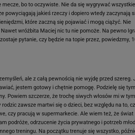
e mecze, bo to oczywiste. Nie da się wygrywać wszystki
e powyciągają jakieś rzeczy i dopiero wtedy zaczynają s
ieniędzmi, które zaczną się pojawiać i mogą ciążyć. Nie
. Nawet wróżbita Maciej nic tu nie pomoże. Na pewno Igr
ozostaje pytanie, czy będzie na topie przez, powiedzmy, 
myśleń, ale z całą pewnością nie wyjdę przed szereg. J
zmawiać, jestem gotowy i chętnie pomogę. Podzielę się tym
liny. Powiem szczerze, że trochę siwych włosów mi w ty
 rodzic zawsze martwi się o dzieci, bez względu na to, c
e, czy pracują w supermarkecie. Ale wiem też, że świat
am podróże, odrzucenie życia prywatnego i potrzeb mło
nnego treningu. Na początku trenuje się wszystko, późni