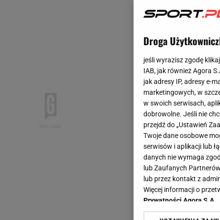
Droga Użytkownicz
jeśli wyrazisz zgodę klika
IAB, jak również Agora S
jak adresy IP, adresy e-m
marketingowych, w szcze
w swoich serwisach, aplik
dobrowolne. Jeśli nie ch
przejdź do „Ustawień Z
Twoje dane osobowe mogą
serwisów i aplikacji lub
danych nie wymaga zgody 
lub Zaufanych Partnerów
lub przez kontakt z admi
Więcej informacji o prz
Prywatności Agora S.A.