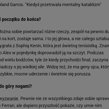
land Garros. "Kiedyś przetrwała mentalny kataklizm"
 od początku do końca?
Można sobie powtarzać różne rzeczy, zespół na pewno d
na kort, zostaje sama. I to jej głowa, a nie całego sztabu
grała z Sophią Kenin, która jest świetną tenisistką. Znam
 to Alex w pojedynkę doprowadził ją na szczyt. Podczas
d wielu bodźców, tyle że kiedy przychodzi finał, zaczyna
adczy o jej wielkiej sile. Widzę też, że ma geny ojca, któr
zybkie, mocne uderzenie i świetnie się porusza.
 do góry nogami?
 wyzwanie
. Pewnie nie ze wszystkiego zdaje sobie spraw
e Ferrari, ale dopiero przyszłość pokaże, czy umie nim