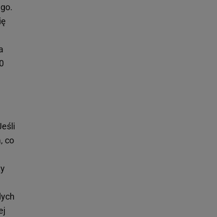
ego.
ię
a
10
eśli
, co
m
zy
dych
ej