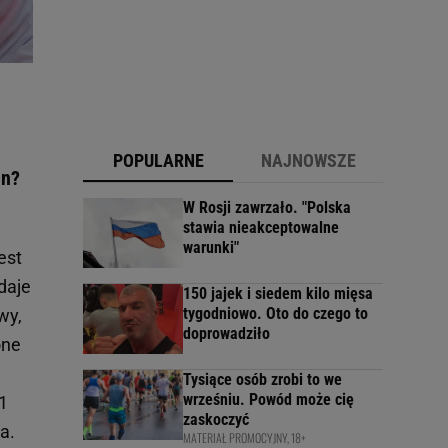
POPULARNE
NAJNOWSZE
en?
W Rosji zawrzało. "Polska
stawia nieakceptowalne
warunki"
est
daje
150 jajek i siedem kilo mięsa
tygodniowo. Oto do czego to
wy,
doprowadziło
one
Tysiące osób zrobi to we
wrześniu. Powód może cię
1
zaskoczyć
a.
MATERIAŁ PROMOCYJNY, 18+