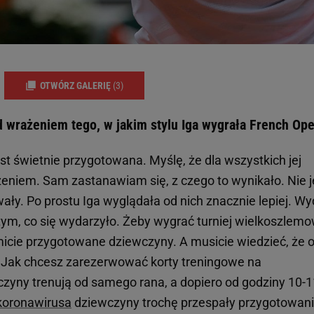
OTWÓRZ GALERIĘ
(3)
d wrażeniem tego, w jakim stylu Iga wygrała French Op
st świetnie przygotowana. Myślę, że dla wszystkich jej
zeniem. Sam zastanawiam się, z czego to wynikało. Nie j
wały. Po prostu Iga wyglądała od nich znacznie lepiej. Wy
tym, co się wydarzyło. Żeby wygrać turniej wielkoszlemo
cie przygotowane dziewczyny. A musicie wiedzieć, że 
. Jak chcesz zarezerwować korty treningowe na
czyny trenują od samego rana, a dopiero od godziny 10-1
koronawirusa
dziewczyny trochę przespały przygotowani