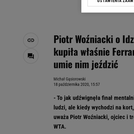
USTAWIENIA ZAA
Klikając „Akceptuję” wyra
Zaufanych Partnerów i A
dotyczące plików cookie,
odnośnik „Ustawienia pr
plików cookie możliwa je
Piotr Woźniacki o Idz
My, nasi Zaufani Partne
kupiła właśnie Ferra
Użycie dokładnych danych
Przechowywanie informacji
umie nim jeździć
badnie odbiorców i uleps
Michał Gąsiorowski
18 października 2020, 15:57
- To jak udźwignęła finał mental
ludzi, ale kiedy wychodzi na kort,
uważa Piotr Woźniacki, ojciec i t
WTA.