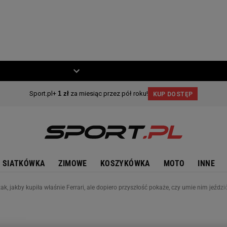
ZIECKO
MOTO
SIATKÓWKA
ZIMOWE
KOSZYKÓWKA
MOTO
INNE
tak, jakby kupiła właśnie Ferrari, ale dopiero przyszłość pokaże, czy umie nim jeździ