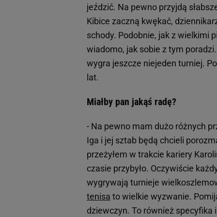
jeździć. Na pewno przyjdą słabsz
Kibice zaczną kwękać, dziennikarz
schody. Podobnie, jak z wielkimi p
wiadomo, jak sobie z tym poradzi
wygra jeszcze niejeden turniej. P
lat.
Miałby pan jakąś radę?
- Na pewno mam dużo różnych prze
Iga i jej sztab będą chcieli poro
przeżyłem w trakcie kariery Karo
czasie przybyło. Oczywiście każdy
wygrywają turnieje wielkoszlemow
tenisa
to wielkie wyzwanie. Pomij
dziewczyn. To również specyfika i