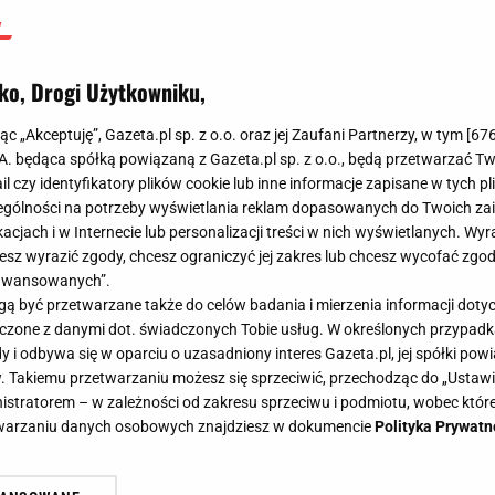
ko, Drogi Użytkowniku,
jąc „Akceptuję”, Gazeta.pl sp. z o.o. oraz jej Zaufani Partnerzy, w tym [
67
.A. będąca spółką powiązaną z Gazeta.pl sp. z o.o., będą przetwarzać T
ail czy identyfikatory plików cookie lub inne informacje zapisane w tych p
gólności na potrzeby wyświetlania reklam dopasowanych do Twoich zain
acjach i w Internecie lub personalizacji treści w nich wyświetlanych. Wyr
cesz wyrazić zgody, chcesz ograniczyć jej zakres lub chcesz wycofać zgo
aawansowanych”.
 być przetwarzane także do celów badania i mierzenia informacji dot
 łączone z danymi dot. świadczonych Tobie usług. W określonych przypad
i odbywa się w oparciu o uzasadniony interes Gazeta.pl, jej spółki powi
. Takiemu przetwarzaniu możesz się sprzeciwić, przechodząc do „Ust
nistratorem – w zależności od zakresu sprzeciwu i podmiotu, wobec które
etwarzaniu danych osobowych znajdziesz w dokumencie
Polityka Prywatn