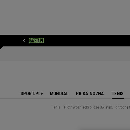
WIADOMOŚCI
NEXT
SPORT
PLOTEK
D
SPORT.PL+
MUNDIAL
PIŁKA NOŻNA
TENIS
Tenis
Piotr Woźniacki o Idze Świątek: To trochę 