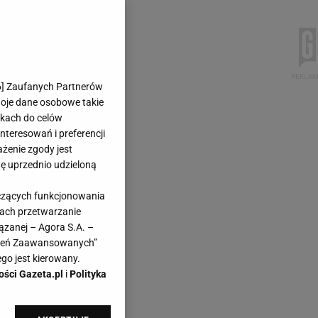
6
] Zaufanych Partnerów
woje dane osobowe takie
likach do celów
teresowań i preferencji
ażenie zgody jest
dę uprzednio udzieloną
yczących funkcjonowania
kach przetwarzanie
ązanej – Agora S.A. –
awień Zaawansowanych”
go jest kierowany.
ości Gazeta.pl
i
Polityka