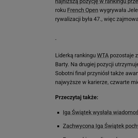
najniższą pozycję w rankingu prze
roku
French Open
wygrywała Jelen
rywalizacji była 47., więc zajmow
Liderką rankingu
WTA
pozostaje z
Barty. Na drugiej pozycji utrzymu
Sobotni finał przyniósł także awan
najwyższe w karierze, czwarte mi
Przeczytaj także:
Iga Świątek wysłała wiadomoś
Zachwycona Iga Świątek pochwa