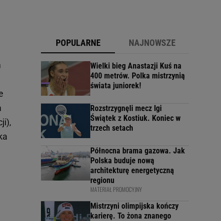
POPULARNE
NAJNOWSZE
m
Wielki bieg Anastazji Kuś na
400 metrów. Polka mistrzynią
świata juniorek!
e
a
Rozstrzygnęli mecz Igi
Świątek z Kostiuk. Koniec w
i),
trzech setach
ka
Północna brama gazowa. Jak
Polska buduje nową
architekturę energetyczną
regionu
MATERIAŁ PROMOCYJNY
Mistrzyni olimpijska kończy
karierę. To żona znanego