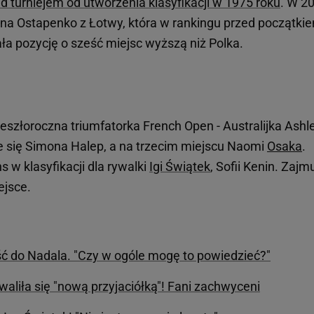
d turniejem od utworzenia klasyfikacji w 1975 roku
. W 2
a Ostapenko z Łotwy, która w rankingu przed początki
ała pozycję o sześć miejsc wyższą niż Polka.
eszłoroczna triumfatorka French Open - Australijka Ashl
je się Simona Halep, a na trzecim miejscu Naomi
Osaka
.
s w klasyfikacji dla rywalki
Igi Świątek
, Sofii Kenin. Zajm
ejsce.
ć do Nadala. "Czy w ogóle mogę to powiedzieć?"
liła się "nową przyjaciółką"! Fani zachwyceni