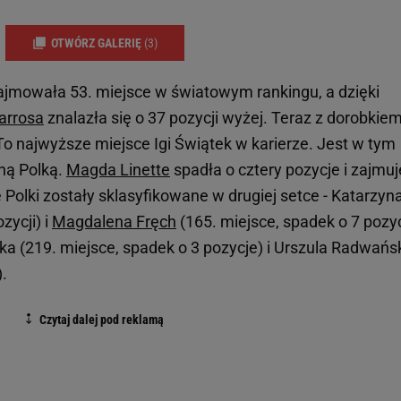
OTWÓRZ GALERIĘ
(3)
jmowała 53. miejsce w światowym rankingu, a dzięki
arrosa
znalazła się o 37 pozycji wyżej. Teraz z dorobkie
o najwyższe miejsce Igi Świątek w karierze. Jest w tym
ną Polką.
Magda Linette
spadła o cztery pozycje i zajmuj
 Polki zostały sklasyfikowane w drugiej setce - Katarzyn
zycji) i
Magdalena Fręch
(165. miejsce, spadek o 7 pozycj
ska (219. miejsce, spadek o 3 pozycje) i Urszula Radwańs
).