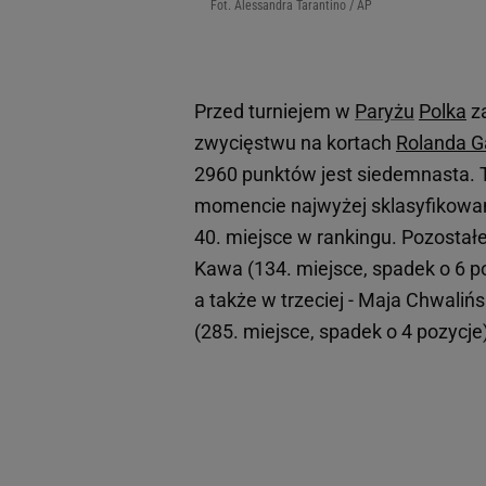
Fot. Alessandra Tarantino / AP
Przed turniejem w
Paryżu
Polka
za
zwycięstwu na kortach
Rolanda G
2960 punktów jest siedemnasta. T
momencie najwyżej sklasyfikowa
40. miejsce w rankingu. Pozostałe
Kawa (134. miejsce, spadek o 6 po
a także w trzeciej - Maja Chwaliń
(285. miejsce, spadek o 4 pozycje