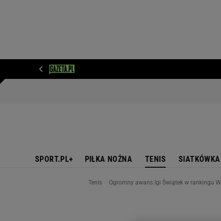
WIADOMOŚCI
NEXT
SPORT
PLOTEK
D
SPORT.PL+
PIŁKA NOŻNA
TENIS
SIATKÓWKA
Tenis
Ogromny awans Igi Świątek w rankingu WT