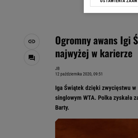
USTAWIENIA ZAA
Klikając „Akceptuję” wyra
Zaufanych Partnerów i A
dotyczące plików cookie,
odnośnik „Ustawienia pr
plików cookie możliwa je
Ogromny awans Igi Ś
My, nasi Zaufani Partne
najwyżej w karierze
Użycie dokładnych danych
Przechowywanie informacji
badnie odbiorców i uleps
JB
12 października 2020, 09:51
Iga Świątek dzięki zwycięstwu w
singlowym WTA. Polka zyskała zat
Barty.