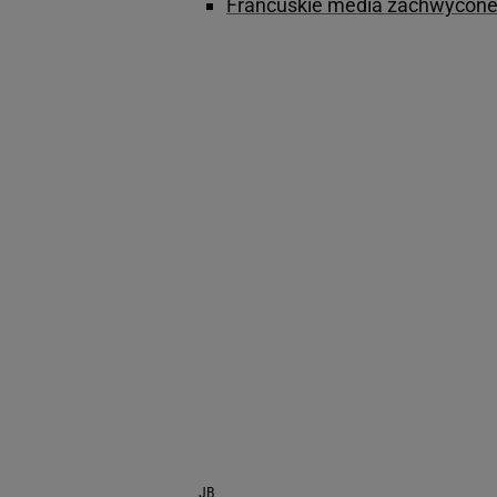
Francuskie media zachwycone I
JB