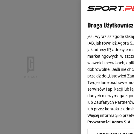
Droga Użytkownicz
jeśli wyrazisz zgodę klika
IAB, jak również Agora S
jak adresy IP, adresy e-m
marketingowych, w szcze
w swoich serwisach, aplik
dobrowolne. Jeśli nie ch
przejdź do „Ustawień Z
Twoje dane osobowe mogą
serwisów i aplikacji lub
danych nie wymaga zgody 
lub Zaufanych Partnerów
lub przez kontakt z admi
Więcej informacji o prz
Prywatności Agora S.A.