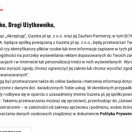
ko, Drogi Użytkowniku,
jąc „Akceptuję”, Gazeta.pl sp. z o.o. oraz jej Zaufani Partnerzy, w tym [
67
.A. będąca spółką powiązaną z Gazeta.pl sp. z o.o., będą przetwarzać T
ail czy identyfikatory plików cookie lub inne informacje zapisane w tych p
gólności na potrzeby wyświetlania reklam dopasowanych do Twoich zain
acjach i w Internecie lub personalizacji treści w nich wyświetlanych. Wyr
cesz wyrazić zgody, chcesz ograniczyć jej zakres lub chcesz wycofać zgo
aawansowanych”.
 być przetwarzane także do celów badania i mierzenia informacji dot
 łączone z danymi dot. świadczonych Tobie usług. W określonych przypad
i odbywa się w oparciu o uzasadniony interes Gazeta.pl, jej spółki powi
. Takiemu przetwarzaniu możesz się sprzeciwić, przechodząc do „Ust
nistratorem – w zależności od zakresu sprzeciwu i podmiotu, wobec które
etwarzaniu danych osobowych znajdziesz w dokumencie
Polityka Prywatn