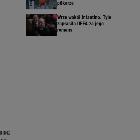
piłkarza
Wrze wokół Infantino. Tyle
zapłaciła UEFA za jego
romans
ając