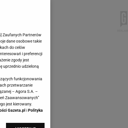
6
] Zaufanych Partnerów
woje dane osobowe takie
likach do celów
teresowań i preferencji
ażenie zgody jest
dę uprzednio udzieloną
yczących funkcjonowania
kach przetwarzanie
ązanej – Agora S.A. –
awień Zaawansowanych”
go jest kierowany.
ości Gazeta.pl
i
Polityka