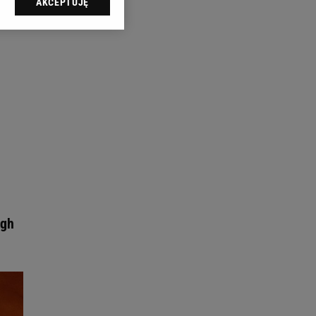
AKCEPTUJĘ
l sp. z o.o., jej
ić swoje preferencje
arzania danych poprzez
ych”. Zmiana ustawień
ach:
 celów identyfikacji.
omiar reklam i treści,
igh