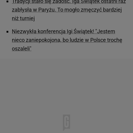
Tradycji stało się zadość. Iga Świątek ostatni raz
zabłysła w Paryżu. To mogło zmęczyć bardziej
niż turniej
Niezwykła konferencja Igi Świątek! "Jestem
nieco zaniepokojona, bo ludzie w Polsce trochę
oszaleli"