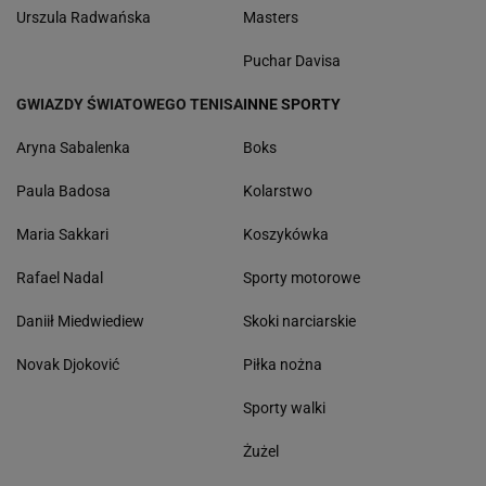
Urszula Radwańska
Masters
Puchar Davisa
GWIAZDY ŚWIATOWEGO TENISA
INNE SPORTY
Aryna Sabalenka
Boks
Paula Badosa
Kolarstwo
Maria Sakkari
Koszykówka
Rafael Nadal
Sporty motorowe
Daniił Miedwiediew
Skoki narciarskie
Novak Djoković
Piłka nożna
Sporty walki
Żużel