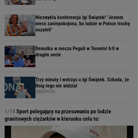
Niezwykła konferencja Igi Świątek! "Jestem
nieco zaniepokojona, bo ludzie w Polsce trochę
oszaleli"
Demolka w meczu Peguli w Toronto! 6:0 w
drugim secie
Trzy minuty i wstrząs u Igi Świątek. Szkoda, że
Roig tego nie widział
SUBSKRYPCJA
1/14
Sport polegający na przesuwaniu po lodzie
granitowych ciężarków w kierunku celu to: