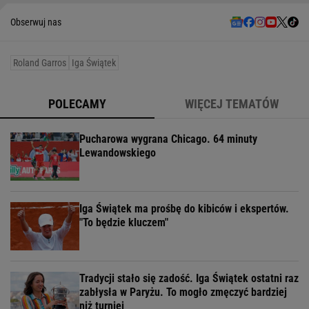
Obserwuj nas
Roland Garros
Iga Świątek
POLECAMY
WIĘCEJ TEMATÓW
Pucharowa wygrana Chicago. 64 minuty
Lewandowskiego
Iga Świątek ma prośbę do kibiców i ekspertów.
"To będzie kluczem"
Tradycji stało się zadość. Iga Świątek ostatni raz
zabłysła w Paryżu. To mogło zmęczyć bardziej
niż turniej