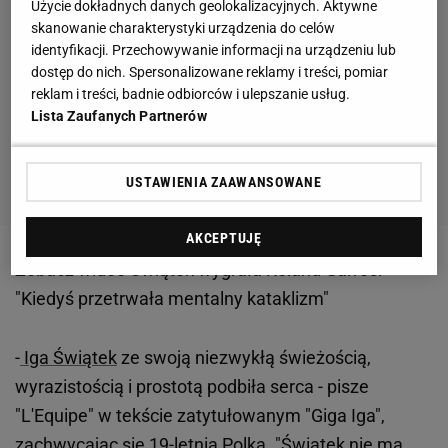
Użycie dokładnych danych geolokalizacyjnych. Aktywne
skanowanie charakterystyki urządzenia do celów
identyfikacji. Przechowywanie informacji na urządzeniu lub
dostęp do nich. Spersonalizowane reklamy i treści, pomiar
reklam i treści, badnie odbiorców i ulepszanie usług.
Lista Zaufanych Partnerów
USTAWIENIA ZAAWANSOWANE
AKCEPTUJĘ
Zobacz wideo
Świątek wygrała Roland Garros.
"Kiedyś przetrwała mentalny kataklizm"
-
Iga Świątek
ze swoją niezwykłą świeżością,
wyrazistością i prostotą podbiła serca - pisze
"L'Equipe" w tekście zatytułowanym "Giga Iga",
zachwycając się 19-letnią Polką. "Świątek nie ma