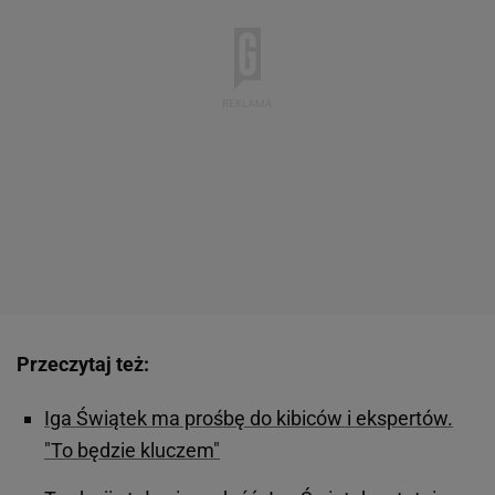
Przeczytaj też:
Iga Świątek ma prośbę do kibiców i ekspertów.
"To będzie kluczem"