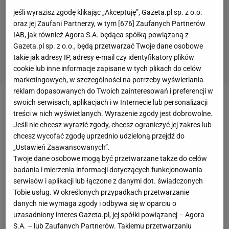
jeśli wyrazisz zgodę klikając „Akceptuję”, Gazeta.pl sp. z o.o.
oraz jej Zaufani Partnerzy, w tym [
676
] Zaufanych Partnerów
IAB, jak również Agora S.A. będąca spółką powiązaną z
Gazeta.pl sp. z o.o., będą przetwarzać Twoje dane osobowe
takie jak adresy IP, adresy e-mail czy identyfikatory plików
cookie lub inne informacje zapisane w tych plikach do celów
marketingowych, w szczególności na potrzeby wyświetlania
reklam dopasowanych do Twoich zainteresowań i preferencji w
swoich serwisach, aplikacjach i w Internecie lub personalizacji
Iga Świątek straciła tylko 28 gemów w siedmiu
treści w nich wyświetlanych. Wyrażenie zgody jest dobrowolne.
meczach na kortach ziemnych w Paryżu podczas
Jeśli nie chcesz wyrazić zgody, chcesz ograniczyć jej zakres lub
turnieju Roland Garros, co jest drugim najlepszym
chcesz wycofać zgodę uprzednio udzieloną przejdź do
„Ustawień Zaawansowanych”.
wynikiem w historii
- od Polki lepsza pod tym
Twoje dane osobowe mogą być przetwarzane także do celów
względem jest tylko Steffi Graff, która w 1988 roku
badania i mierzenia informacji dotyczących funkcjonowania
przegrała zaledwie 20 gemów w drodze po
serwisów i aplikacji lub łączone z danymi dot. świadczonych
Tobie usług. W określonych przypadkach przetwarzanie
wielkoszlemowy tytuł French Open. Nic więc
danych nie wymaga zgody i odbywa się w oparciu o
dziwnego, że Francuzi są zachwyceni Polką.
uzasadniony interes Gazeta.pl, jej spółki powiązanej – Agora
S.A. – lub Zaufanych Partnerów. Takiemu przetwarzaniu