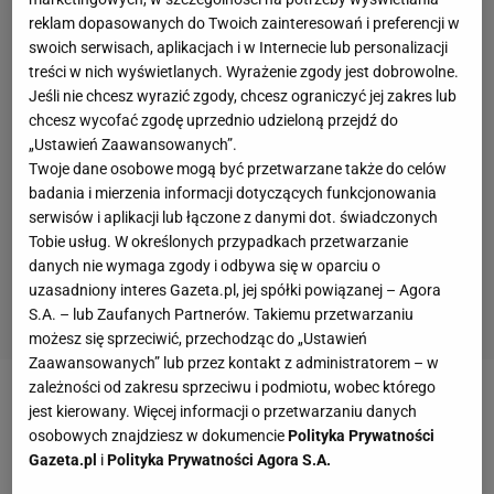
reklam dopasowanych do Twoich zainteresowań i preferencji w
swoich serwisach, aplikacjach i w Internecie lub personalizacji
treści w nich wyświetlanych. Wyrażenie zgody jest dobrowolne.
Jeśli nie chcesz wyrazić zgody, chcesz ograniczyć jej zakres lub
chcesz wycofać zgodę uprzednio udzieloną przejdź do
„Ustawień Zaawansowanych”.
Twoje dane osobowe mogą być przetwarzane także do celów
badania i mierzenia informacji dotyczących funkcjonowania
serwisów i aplikacji lub łączone z danymi dot. świadczonych
Tobie usług. W określonych przypadkach przetwarzanie
danych nie wymaga zgody i odbywa się w oparciu o
uzasadniony interes Gazeta.pl, jej spółki powiązanej – Agora
S.A. – lub Zaufanych Partnerów. Takiemu przetwarzaniu
możesz się sprzeciwić, przechodząc do „Ustawień
Zaawansowanych” lub przez kontakt z administratorem – w
zależności od zakresu sprzeciwu i podmiotu, wobec którego
Zobacz wideo
"Świątek wyciągnęła z US Open
jest kierowany. Więcej informacji o przetwarzaniu danych
osobowych znajdziesz w dokumencie
Polityka Prywatności
wszystko, co się dało. Hurkacz rozczarowaniem"
Gazeta.pl
i
Polityka Prywatności Agora S.A.