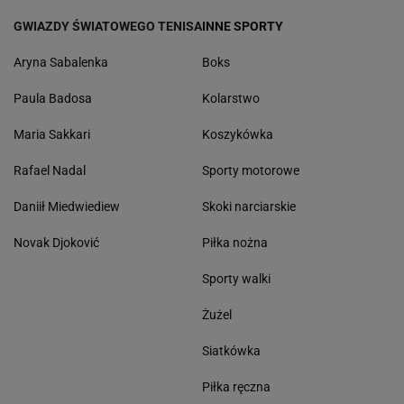
GWIAZDY ŚWIATOWEGO TENISA
INNE SPORTY
Aryna Sabalenka
Boks
Paula Badosa
Kolarstwo
Maria Sakkari
Koszykówka
Rafael Nadal
Sporty motorowe
Daniił Miedwiediew
Skoki narciarskie
Novak Djoković
Piłka nożna
Sporty walki
Żużel
Siatkówka
Piłka ręczna