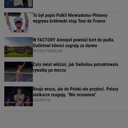
To był popis Polki! Niewiadoma-Phinney
wygrywa królewski etap Tour de France
W FACTORY Annopol powstał kort do padla.
Outletowi klienci zagrają za darmo
MATERIAŁ PROMOCYJNY
Cały świat widział, jak Switolina potraktowała
rywalkę po meczu
Rosja wraca, ale do Polski nie przyleci. Polscy
siatkarze reagują. "Nie rozumiem"
SUBSKRYPCJA