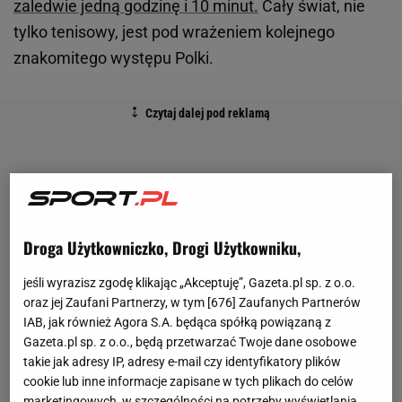
zaledwie jedną godzinę i 10 minut.
Cały świat, nie
tylko tenisowy, jest pod wrażeniem kolejnego
znakomitego występu Polki.
Droga Użytkowniczko, Drogi Użytkowniku,
jeśli wyrazisz zgodę klikając „Akceptuję”, Gazeta.pl sp. z o.o.
oraz jej Zaufani Partnerzy, w tym [
676
] Zaufanych Partnerów
IAB, jak również Agora S.A. będąca spółką powiązaną z
Gazeta.pl sp. z o.o., będą przetwarzać Twoje dane osobowe
takie jak adresy IP, adresy e-mail czy identyfikatory plików
cookie lub inne informacje zapisane w tych plikach do celów
marketingowych, w szczególności na potrzeby wyświetlania