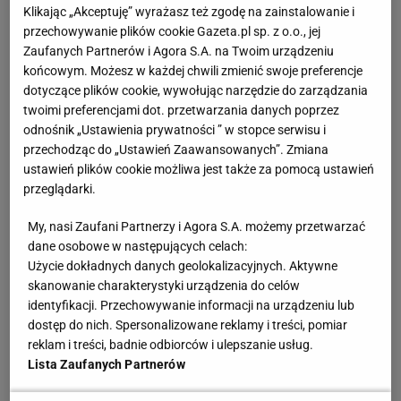
Wszyscy składają gratulacje Świątek po awansie do
Klikając „Akceptuję” wyrażasz też zgodę na zainstalowanie i
przechowywanie plików cookie Gazeta.pl sp. z o.o., jej
finału Wielkiego Szlema. "Duma Polski"
Zaufanych Partnerów i Agora S.A. na Twoim urządzeniu
końcowym. Możesz w każdej chwili zmienić swoje preferencje
Oficjalne konto na Twitterze Rolanda Garrosa dało
dotyczące plików cookie, wywołując narzędzie do zarządzania
wymowny komentarz "Duma Polski", zamieszczając
twoimi preferencjami dot. przetwarzania danych poprzez
odnośnik „Ustawienia prywatności ” w stopce serwisu i
pod nim zdjęcie
polskiej
tenisistki, a na nim napis:
przechodząc do „Ustawień Zaawansowanych”. Zmiana
"Pierwsza polska kobieta w erze open, która
ustawień plików cookie możliwa jest także za pomocą ustawień
osiągnęła finał Rolanda Garrosa".
przeglądarki.
My, nasi Zaufani Partnerzy i Agora S.A. możemy przetwarzać
dane osobowe w następujących celach:
Użycie dokładnych danych geolokalizacyjnych. Aktywne
skanowanie charakterystyki urządzenia do celów
Gratulacje Świątek złożył prezydent Polski Andrzej
identyfikacji. Przechowywanie informacji na urządzeniu lub
Duda. - Szaleństwo! Brawo! Brawo! Brawo! Iga
dostęp do nich. Spersonalizowane reklamy i treści, pomiar
Świątek wygrała z argentyńską tenisistką Nadią
reklam i treści, badnie odbiorców i ulepszanie usług.
Lista Zaufanych Partnerów
Podoroską 6:2, 6:1 i awansowała do finału
wielkoszlemowego turnieju French Open.