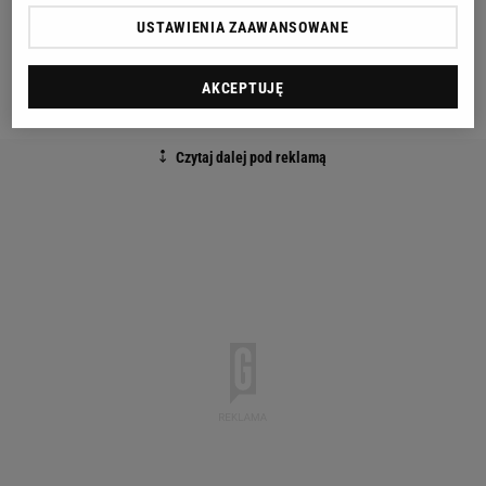
Gratulujemy Pani Igo! Trzymamy kciuki za finał!
USTAWIENIA ZAAWANSOWANE
Dziękujemy za piękne reprezentowanie Polski -
AKCEPTUJĘ
napisał na Twitterze Duda.