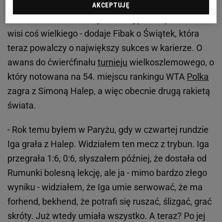
zachwyca, gra jak dziewczyna z pierwszej piątki na
AKCEPTUJĘ
świecie, a nie z 50. miejsca. Czuję, że w powietrzu
wisi coś wielkiego - dodaje Fibak o Świątek, która
teraz powalczy o największy sukces w karierze. O
awans do ćwierćfinału
turnieju
wielkoszlemowego, o
który notowana na 54. miejscu rankingu WTA
Polka
zagra z Simoną Halep, a więc obecnie drugą rakietą
świata.
- Rok temu byłem w Paryżu, gdy w czwartej rundzie
Iga grała z Halep. Widziałem ten mecz z trybun. Iga
przegrała 1:6, 0:6, słyszałem później, że dostała od
Rumunki bolesną lekcję, ale ja - mimo bardzo złego
wyniku - widziałem, że Iga umie serwować, że ma
forhend, bekhend, że potrafi się ruszać, ślizgać, grać
skróty. Już wtedy umiała wszystko. A teraz? Po jej