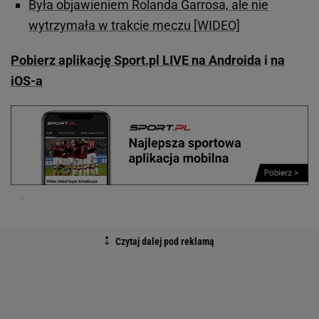
Była objawieniem Rolanda Garrosa, ale nie
wytrzymała w trakcie meczu [WIDEO]
Pobierz aplikację Sport.pl LIVE na Androida
i
na
iOS-a
.