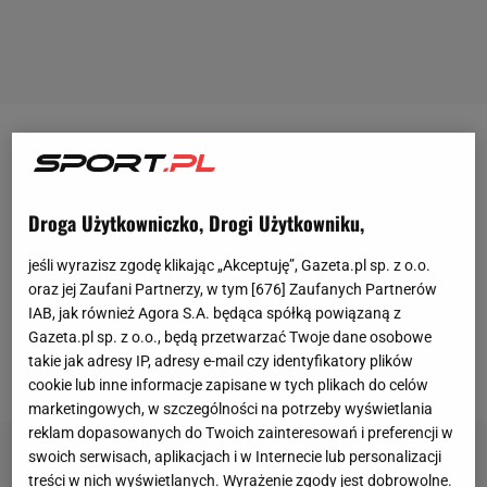
- Mamy brylant. Taka dziewczyna się rodzi jedna na
milion. Dla niej wszystko jest otwarte. Może już w
czasie tego
Rolanda Garrosa
zagra w
finale
, a może
Droga Użytkowniczko, Drogi Użytkowniku,
to się odłoży w czasie do przyszłorocznego
jeśli wyrazisz zgodę klikając „Akceptuję”, Gazeta.pl sp. z o.o.
Australian Open, Rolanda czy Wimbledonu, ale
oraz jej Zaufani Partnerzy, w tym [
676
] Zaufanych Partnerów
wcześniej czy później będzie jedną z najlepszych
IAB, jak również Agora S.A. będąca spółką powiązaną z
Gazeta.pl sp. z o.o., będą przetwarzać Twoje dane osobowe
tenisistek świata -
zachwyca się Igą Świątek w
takie jak adresy IP, adresy e-mail czy identyfikatory plików
rozmowie ze Sport.pl Wojciech Fibak.
cookie lub inne informacje zapisane w tych plikach do celów
marketingowych, w szczególności na potrzeby wyświetlania
reklam dopasowanych do Twoich zainteresowań i preferencji w
swoich serwisach, aplikacjach i w Internecie lub personalizacji
treści w nich wyświetlanych. Wyrażenie zgody jest dobrowolne.