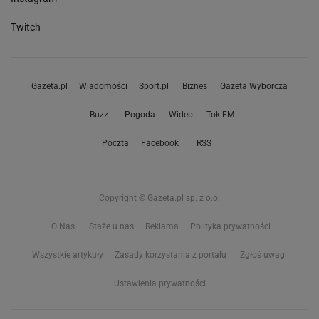
Twitch
Gazeta.pl
Wiadomości
Sport.pl
Biznes
Gazeta Wyborcza
Buzz
Pogoda
Wideo
Tok.FM
Poczta
Facebook
RSS
Copyright © Gazeta.pl sp. z o.o.
O Nas
Staże u nas
Reklama
Polityka prywatności
Wszystkie artykuły
Zasady korzystania z portalu
Zgłoś uwagi
Ustawienia prywatności