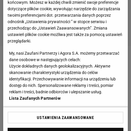
końcowym. Możesz w każdej chwili zmienić swoje preferencje
dotyczące plików cookie, wywołując narzędzie do zarządzania
twoimi preferencjami dot. przetwarzania danych poprzez
odnośnik „Ustawienia prywatności ” w stopce serwisu i
przechodząc do „Ustawień Zaawansowanych”. Zmiana
ustawień plików cookie możliwa jest także za pomocą ustawień
przeglądarki.
My, nasi Zaufani Partnerzy i Agora S.A. możemy przetwarzać
Zobacz wideo
"Świątek wyciągnęła z US Open
dane osobowe w następujących celach:
Użycie dokładnych danych geolokalizacyjnych. Aktywne
wszystko, co się dało. Hurkacz rozczarowaniem"
skanowanie charakterystyki urządzenia do celów
identyfikacji. Przechowywanie informacji na urządzeniu lub
Iga Świątek zagra z drugą rakietą świata!
dostęp do nich. Spersonalizowane reklamy i treści, pomiar
reklam i treści, badnie odbiorców i ulepszanie usług.
Lista Zaufanych Partnerów
Ale jest się czym zachwycać, bo Iga Świątek na
kortach Rolanda Garrosa pokonała już ubiegłoroczną
finalistkę Marketę Vondrousovą (6:1, 6:2), Su-wei
USTAWIENIA ZAAWANSOWANE
Hsieh (6:1, 6:4) i Eugenie Bouchard (6:3, 6:2)
. - Iga