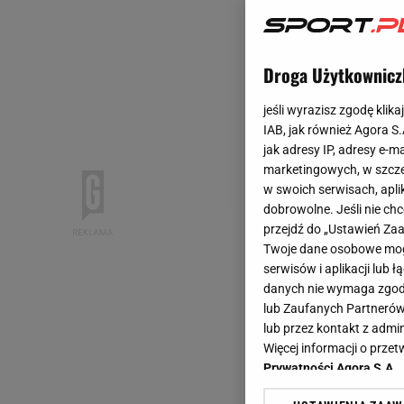
Droga Użytkownicz
jeśli wyrazisz zgodę klika
IAB, jak również Agora S
jak adresy IP, adresy e-m
marketingowych, w szcze
w swoich serwisach, aplik
dobrowolne. Jeśli nie ch
przejdź do „Ustawień Z
Twoje dane osobowe mogą
serwisów i aplikacji lub
danych nie wymaga zgody 
lub Zaufanych Partnerów
lub przez kontakt z admi
Więcej informacji o prz
Prywatności Agora S.A.