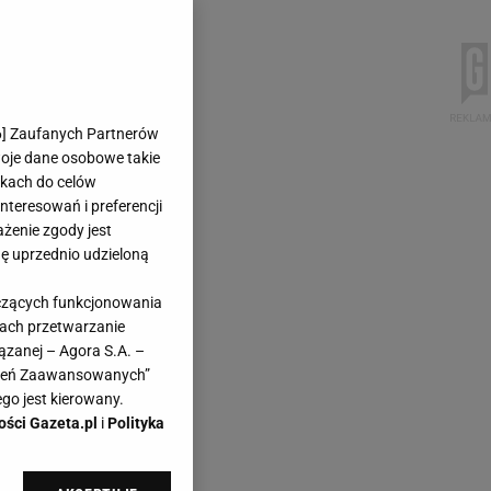
6
] Zaufanych Partnerów
woje dane osobowe takie
likach do celów
teresowań i preferencji
ażenie zgody jest
dę uprzednio udzieloną
yczących funkcjonowania
kach przetwarzanie
ązanej – Agora S.A. –
awień Zaawansowanych”
go jest kierowany.
ości Gazeta.pl
i
Polityka