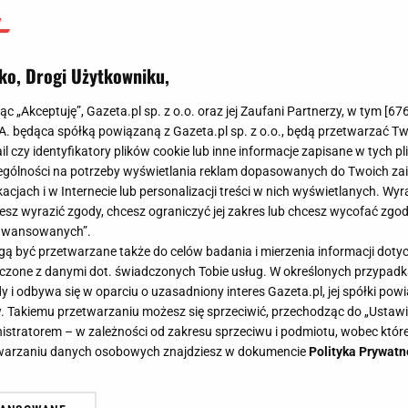
ko, Drogi Użytkowniku,
jąc „Akceptuję”, Gazeta.pl sp. z o.o. oraz jej Zaufani Partnerzy, w tym [
67
.A. będąca spółką powiązaną z Gazeta.pl sp. z o.o., będą przetwarzać T
ail czy identyfikatory plików cookie lub inne informacje zapisane w tych p
gólności na potrzeby wyświetlania reklam dopasowanych do Twoich zain
acjach i w Internecie lub personalizacji treści w nich wyświetlanych. Wyr
cesz wyrazić zgody, chcesz ograniczyć jej zakres lub chcesz wycofać zgo
aawansowanych”.
 być przetwarzane także do celów badania i mierzenia informacji dot
 łączone z danymi dot. świadczonych Tobie usług. W określonych przypad
i odbywa się w oparciu o uzasadniony interes Gazeta.pl, jej spółki powi
. Takiemu przetwarzaniu możesz się sprzeciwić, przechodząc do „Ust
nistratorem – w zależności od zakresu sprzeciwu i podmiotu, wobec które
etwarzaniu danych osobowych znajdziesz w dokumencie
Polityka Prywatn