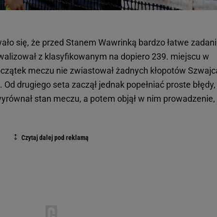
o się, że przed Stanem Wawrinką bardzo łatwe zadani
walizował z klasyfikowanym na dopiero 239. miejscu w
czątek meczu nie zwiastował żadnych kłopotów Szwajc
. Od drugiego seta zaczął jednak popełniać proste błędy,
wyrównał stan meczu, a potem objął w nim prowadzenie,