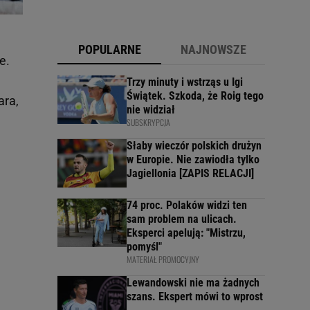
POPULARNE
NAJNOWSZE
e.
Trzy minuty i wstrząs u Igi
Świątek. Szkoda, że Roig tego
ara,
nie widział
SUBSKRYPCJA
Słaby wieczór polskich drużyn
w Europie. Nie zawiodła tylko
Jagiellonia [ZAPIS RELACJI]
74 proc. Polaków widzi ten
sam problem na ulicach.
Eksperci apelują: "Mistrzu,
pomyśl"
MATERIAŁ PROMOCYJNY
Lewandowski nie ma żadnych
szans. Ekspert mówi to wprost