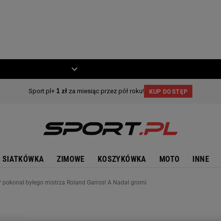
ZIECKO
MOTO
SIATKÓWKA
ZIMOWE
KOSZYKÓWKA
MOTO
INNE
P pokonał byłego mistrza Roland Garros! A Nadal gromi