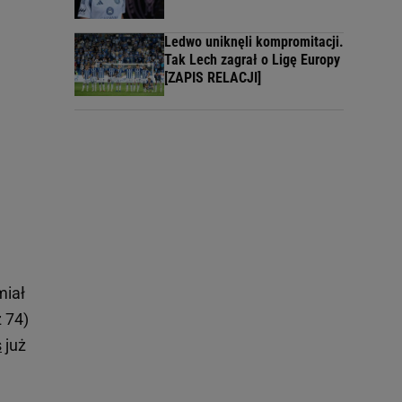
Ledwo uniknęli kompromitacji.
Tak Lech zagrał o Ligę Europy
[ZAPIS RELACJI]
miał
 74)
s
już