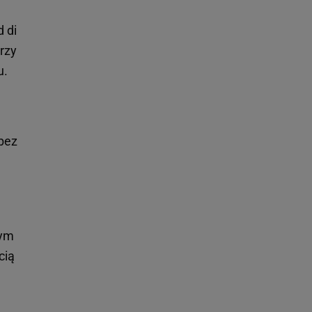
 di
rzy
u.
 bez
nym
cią