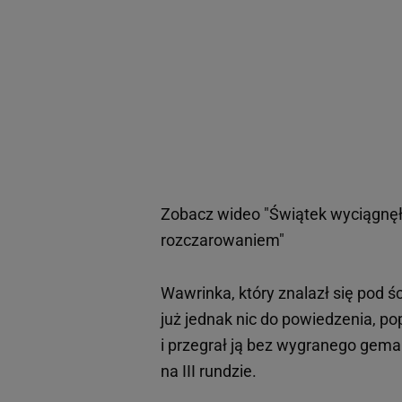
Zobacz wideo
"Świątek wyciągnęł
rozczarowaniem"
Wawrinka, który znalazł się pod śc
już jednak nic do powiedzenia, 
i przegrał ją bez wygranego gem
na III rundzie.