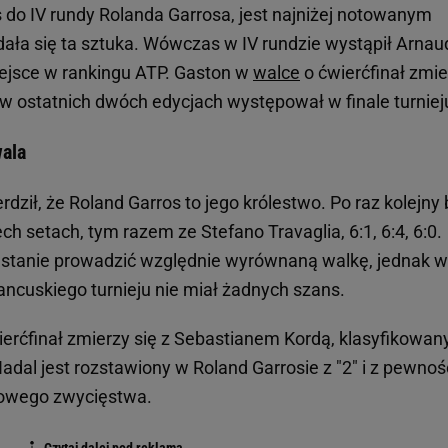
do IV rundy Rolanda Garrosa, jest najniżej notowanym
dała się ta sztuka. Wówczas w IV rundzie wystąpił Arnaud
iejsce w rankingu ATP. Gaston w
walce
o ćwierćfinał zmie
w ostatnich dwóch edycjach występował w finale turniej
wala
rdził, że Roland Garros to jego królestwo. Po raz kolejny
 setach, tym razem ze Stefano Travaglia, 6:1, 6:4, 6:0.
w stanie prowadzić względnie wyrównaną walkę, jednak w
ancuskiego turnieju nie miał żadnych szans.
ierćfinał zmierzy się z Sebastianem Kordą, klasyfikowa
adal jest rozstawiony w Roland Garrosie z "2" i z pewnoś
owego zwycięstwa.