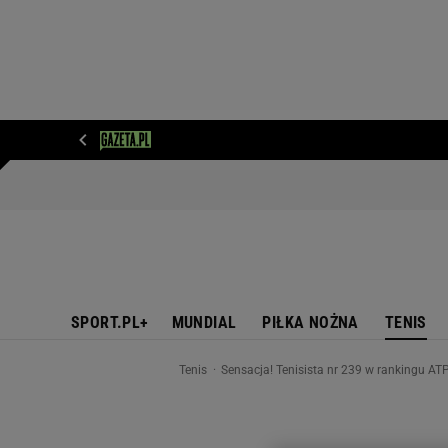
WIADOMOŚCI
NEXT
SPORT
PLOTEK
D
SPORT.PL+
MUNDIAL
PIŁKA NOŻNA
TENIS
Tenis
Sensacja! Tenisista nr 239 w rankingu AT