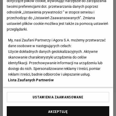
dotyczące plików cookie, wywołując narzędzie do zarządzania
twoimi preferencjami dot. przetwarzania danych poprzez
odnośnik „Ustawienia prywatności ” w stopce serwisu i
przechodząc do „Ustawień Zaawansowanych”. Zmiana
ustawień plików cookie możliwa jest także za pomocą ustawień
przeglądarki.
My, nasi Zaufani Partnerzy i Agora S.A. możemy przetwarzać
dane osobowe w następujących celach:
Użycie dokładnych danych geolokalizacyjnych. Aktywne
skanowanie charakterystyki urządzenia do celów
identyfikacji. Przechowywanie informacji na urządzeniu lub
dostęp do nich. Spersonalizowane reklamy i treści, pomiar
reklam i treści, badnie odbiorców i ulepszanie usług.
Lista Zaufanych Partnerów
USTAWIENIA ZAAWANSOWANE
Zobacz wideo
Iga Świątek: Decyzja French Open
zdziwiła mnie i zaskoczyła świat tenisa
AKCEPTUJĘ