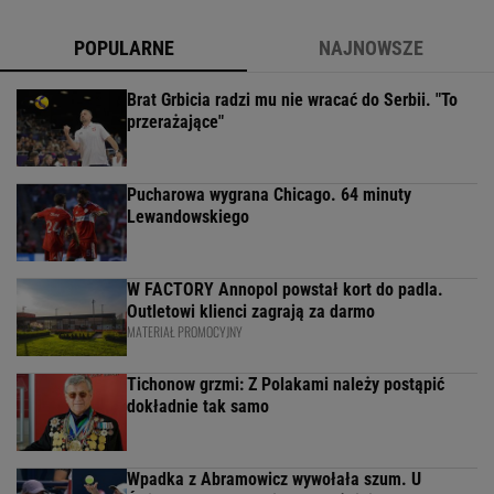
POPULARNE
NAJNOWSZE
Brat Grbicia radzi mu nie wracać do Serbii. "To
przerażające"
Pucharowa wygrana Chicago. 64 minuty
Lewandowskiego
W FACTORY Annopol powstał kort do padla.
Outletowi klienci zagrają za darmo
MATERIAŁ PROMOCYJNY
Tichonow grzmi: Z Polakami należy postąpić
dokładnie tak samo
Wpadka z Abramowicz wywołała szum. U