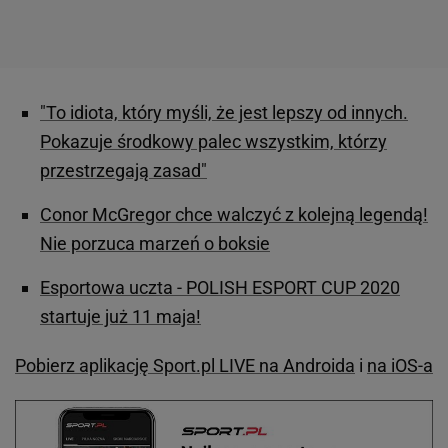
"To idiota, który myśli, że jest lepszy od innych.
Pokazuje środkowy palec wszystkim, którzy
przestrzegają zasad"
Conor McGregor chce walczyć z kolejną legendą!
Nie porzuca marzeń o boksie
Esportowa uczta - POLISH ESPORT CUP 2020
startuje już 11 maja!
Pobierz aplikację Sport.pl LIVE na Androida
i
na iOS-a