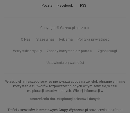
Poczta
Facebook
RSS
Copyright © Gazeta.pl sp. z o.o.
O Nas
Staże u nas
Reklama
Polityka prywatności
Wszystkie artykuły
Zasady korzystania z portalu
Zgłoś uwagi
Ustawienia prywatności
Właściciel niniejszego serwisu nie wyraża zgody na zwielokrotnianie ani inne
korzystanie z utworów rozpowszechnionych w tym serwisie, w celu
eksploracji tekstów i danych. Więcej informacji w
zastrzeżeniu dot. eksploracji tekstów i danych
Treści z
serwisów internetowych Grupy Wyborcza.pl
oraz serwisu tokfm.pl
prezentujemy w ramach komercyjnej współpracy z ich wydawcami:
Wyborcza sp. z o.o. oraz Grupą Radiową Agory sp. z o.o.
Wybrane treści z serwisu Sport.pl są dostępne po wykupieniu płatnej
subskrypcji