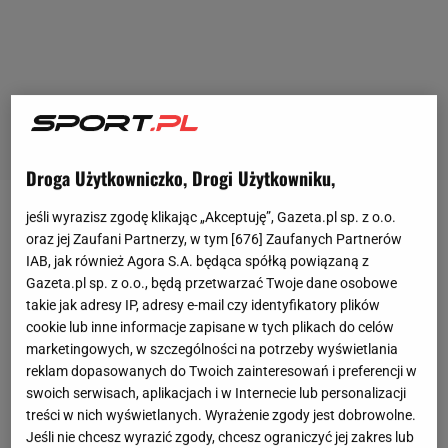
Droga Użytkowniczko, Drogi Użytkowniku,
jeśli wyrazisz zgodę klikając „Akceptuję”, Gazeta.pl sp. z o.o.
Pandemia koronawirusa sparaliżowała tenisową
oraz jej Zaufani Partnerzy, w tym [
676
] Zaufanych Partnerów
rywalizację
. Organizacje ATP i
WTA
zawiesiły
IAB, jak również Agora S.A. będąca spółką powiązaną z
rozgrywki do 13 lipca, ale wiele wskazuje na to, że
Gazeta.pl sp. z o.o., będą przetwarzać Twoje dane osobowe
takie jak adresy IP, adresy e-mail czy identyfikatory plików
przerwa potrwa jeszcze dłużej. Tenisiści w
cookie lub inne informacje zapisane w tych plikach do celów
niektórych krajach mogą już trenować - m.in. w
marketingowych, w szczególności na potrzeby wyświetlania
Czechach, Austrii i Niemczech. Są też odważniejsze
reklam dopasowanych do Twoich zainteresowań i preferencji w
swoich serwisach, aplikacjach i w Internecie lub personalizacji
próby organizowania pokazowych turniejów. Jeden
treści w nich wyświetlanych. Wyrażenie zgody jest dobrowolne.
z nich jest turniej, który w piątek rozpoczął się w
Jeśli nie chcesz wyrazić zgody, chcesz ograniczyć jej zakres lub