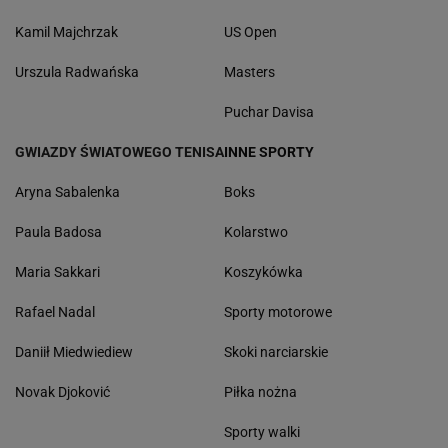
Kamil Majchrzak
US Open
Urszula Radwańska
Masters
Puchar Davisa
GWIAZDY ŚWIATOWEGO TENISA
INNE SPORTY
Aryna Sabalenka
Boks
Paula Badosa
Kolarstwo
Maria Sakkari
Koszykówka
Rafael Nadal
Sporty motorowe
Daniił Miedwiediew
Skoki narciarskie
Novak Djoković
Piłka nożna
Sporty walki