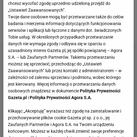
West Palm Beach na Florydzie. Grają w nim
chcesz wycofać zgodę uprzednio udzieloną przejdź do
„Ustawień Zaawansowanych”.
reprezentanci gospodarzy: Tommy Paul (57. ATP) i
Twoje dane osobowe mogą być przetwarzane także do celów
Reilly Opelka (39. ATP), Serb Miomir Kecmanović
badania i mierzenia informacji dotyczących funkcjonowania
(47. ATP) oraz Hubert Hurkacz (29. ATP).
serwisów i aplikacji lub łączone z danymi dot. świadczonych
Tobie usług. W określonych przypadkach przetwarzanie
danych nie wymaga zgody i odbywa się w oparciu o
uzasadniony interes Gazeta.pl, jej spółki powiązanej – Agora
S.A. – lub Zaufanych Partnerów. Takiemu przetwarzaniu
możesz się sprzeciwić, przechodząc do „Ustawień
Zaawansowanych” lub przez kontakt z administratorem – w
zależności od zakresu sprzeciwu i podmiotu, wobec którego
jest kierowany. Więcej informacji o przetwarzaniu danych
osobowych znajdziesz w dokumencie
Polityka Prywatności
Gazeta.pl
i
Polityka Prywatności Agora S.A.
Klikając „Akceptuję” wyrażasz też zgodę na zainstalowanie i
przechowywanie plików cookie Gazeta.pl sp. z o.o., jej
Zaufanych Partnerów i Agora S.A. na Twoim urządzeniu
końcowym. Możesz w każdej chwili zmienić swoje preferencje