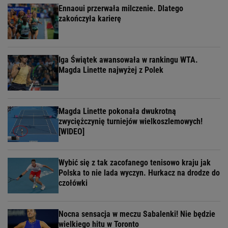
Ennaoui przerwała milczenie. Dlatego
zakończyła karierę
Iga Świątek awansowała w rankingu WTA.
Magda Linette najwyżej z Polek
Magda Linette pokonała dwukrotną
zwyciężczynię turniejów wielkoszlemowych!
[WIDEO]
Wybić się z tak zacofanego tenisowo kraju jak
Polska to nie lada wyczyn. Hurkacz na drodze do
czołówki
Nocna sensacja w meczu Sabalenki! Nie będzie
wielkiego hitu w Toronto