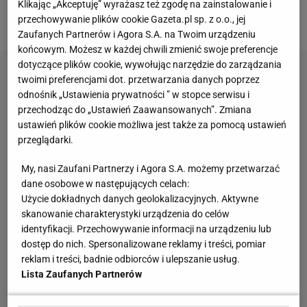
światowego rankingu
. W poniedziałek, po
Klikając „Akceptuję” wyrażasz też zgodę na zainstalowanie i
aktualizacji rankingu, ma się znaleźć na 34. pozycji.
przechowywanie plików cookie Gazeta.pl sp. z o.o., jej
Zaufanych Partnerów i Agora S.A. na Twoim urządzeniu
końcowym. Możesz w każdej chwili zmienić swoje preferencje
dotyczące plików cookie, wywołując narzędzie do zarządzania
twoimi preferencjami dot. przetwarzania danych poprzez
odnośnik „Ustawienia prywatności ” w stopce serwisu i
przechodząc do „Ustawień Zaawansowanych”. Zmiana
ustawień plików cookie możliwa jest także za pomocą ustawień
przeglądarki.
My, nasi Zaufani Partnerzy i Agora S.A. możemy przetwarzać
dane osobowe w następujących celach:
Użycie dokładnych danych geolokalizacyjnych. Aktywne
skanowanie charakterystyki urządzenia do celów
identyfikacji. Przechowywanie informacji na urządzeniu lub
dostęp do nich. Spersonalizowane reklamy i treści, pomiar
reklam i treści, badnie odbiorców i ulepszanie usług.
Lista Zaufanych Partnerów