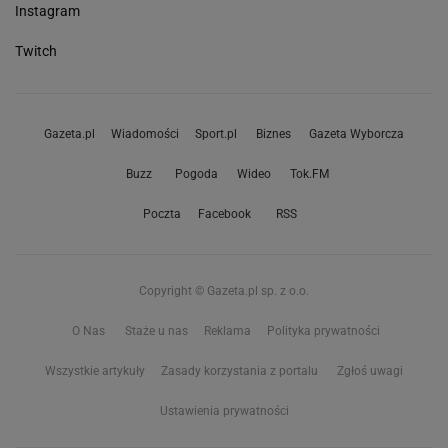
Instagram
Twitch
Gazeta.pl
Wiadomości
Sport.pl
Biznes
Gazeta Wyborcza
Buzz
Pogoda
Wideo
Tok.FM
Poczta
Facebook
RSS
Copyright © Gazeta.pl sp. z o.o.
O Nas
Staże u nas
Reklama
Polityka prywatności
Wszystkie artykuły
Zasady korzystania z portalu
Zgłoś uwagi
Ustawienia prywatności