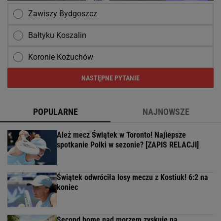
Zawiszy Bydgoszcz
Bałtyku Koszalin
Koronie Kożuchów
NASTĘPNE PYTANIE
POPULARNE
NAJNOWSZE
Ależ mecz Świątek w Toronto! Najlepsze
spotkanie Polki w sezonie? [ZAPIS RELACJI]
Świątek odwróciła losy meczu z Kostiuk! 6:2 na
koniec
Second home nad morzem zyskuje na