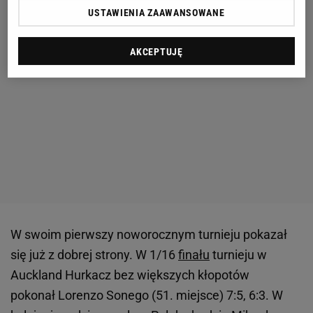
USTAWIENIA ZAAWANSOWANE
AKCEPTUJĘ
W swoim pierwszy noworocznym turnieju pokazał
się już z dobrej strony. W 1/16
finału
turnieju w
Auckland Hurkacz bez większych kłopotów
pokonał Lorenzo Sonego (51. miejsce) 7:5, 6:3. W