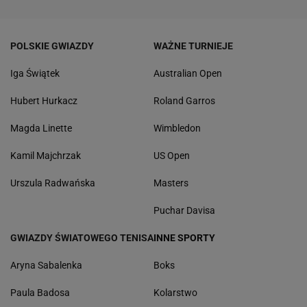
POLSKIE GWIAZDY
WAŻNE TURNIEJE
Iga Świątek
Australian Open
Hubert Hurkacz
Roland Garros
Magda Linette
Wimbledon
Kamil Majchrzak
US Open
Urszula Radwańska
Masters
Puchar Davisa
GWIAZDY ŚWIATOWEGO TENISA
INNE SPORTY
Aryna Sabalenka
Boks
Paula Badosa
Kolarstwo