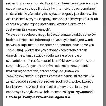
reklam dopasowanych do Twoich zainteresowań i preferencji w
swoich serwisach, aplikacjach i w Internecie lub personalizacji
treści w nich wyświetlanych. Wyrażenie zgody jest dobrowolne.
Jeśli nie chcesz wyrazić zgody, chcesz ograniczyć jej zakres lub
chcesz wycofać zgodę uprzednio udzieloną przejdź do
„Ustawień Zaawansowanych”.
Twoje dane osobowe mogą być przetwarzane także do celów
Zobacz wideo
badania i mierzenia informacji dotyczących funkcjonowania
serwisów i aplikacji lub łączone z danymi dot. świadczonych
Tobie usług. W określonych przypadkach przetwarzanie
Rok 2019 Hubert Hurkacz zaczynał jako 88. na
danych nie wymaga zgody i odbywa się w oparciu o
świecie, a skończył na 37. miejscu w rankingu. Po
uzasadniony interes Gazeta.pl, jej spółki powiązanej – Agora
drodze wygrał pierwszy turniej ATP w karierze w
S.A. – lub Zaufanych Partnerów. Takiemu przetwarzaniu
możesz się sprzeciwić, przechodząc do „Ustawień
Winston-Salem. Było to pierwsze turniejowe
Zaawansowanych” lub przez kontakt z administratorem – w
zwycięstwo
polskiego
singlisty od 37 lat, gdy
zależności od zakresu sprzeciwu i podmiotu, wobec którego
Wojciech Fibak triumfował w Chicago.
Na co stać
jest kierowany. Więcej informacji o przetwarzaniu danych
osobowych znajdziesz w dokumencie
Polityka Prywatności
wrocławianina w tym sezonie? Jeśli ominą go
Gazeta.pl
i
Polityka Prywatności Agora S.A.
kontuzje, to może zapukać do pierwszej 20-stki