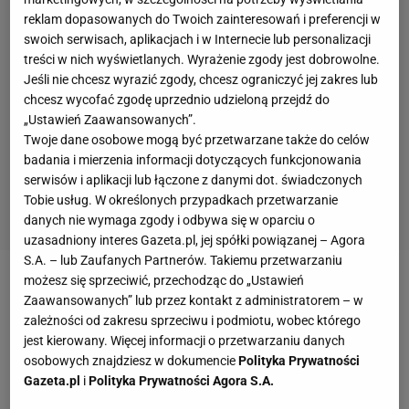
reklam dopasowanych do Twoich zainteresowań i preferencji w
swoich serwisach, aplikacjach i w Internecie lub personalizacji
treści w nich wyświetlanych. Wyrażenie zgody jest dobrowolne.
Jeśli nie chcesz wyrazić zgody, chcesz ograniczyć jej zakres lub
chcesz wycofać zgodę uprzednio udzieloną przejdź do
„Ustawień Zaawansowanych”.
Twoje dane osobowe mogą być przetwarzane także do celów
badania i mierzenia informacji dotyczących funkcjonowania
serwisów i aplikacji lub łączone z danymi dot. świadczonych
Tobie usług. W określonych przypadkach przetwarzanie
danych nie wymaga zgody i odbywa się w oparciu o
uzasadniony interes Gazeta.pl, jej spółki powiązanej – Agora
S.A. – lub Zaufanych Partnerów. Takiemu przetwarzaniu
możesz się sprzeciwić, przechodząc do „Ustawień
Hurkacz porównywany do legendy tenisa. "To może
Zaawansowanych” lub przez kontakt z administratorem – w
być jego znak rozpoznawczy"
zależności od zakresu sprzeciwu i podmiotu, wobec którego
jest kierowany. Więcej informacji o przetwarzaniu danych
osobowych znajdziesz w dokumencie
Polityka Prywatności
Zobacz wideo
Gazeta.pl
i
Polityka Prywatności Agora S.A.