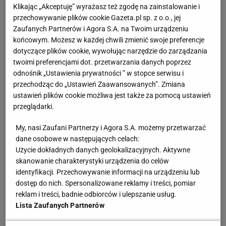
Klikając „Akceptuję” wyrażasz też zgodę na zainstalowanie i
Zakończyłeś już sezon 2019. Jak go oceniasz?
przechowywanie plików cookie Gazeta.pl sp. z o.o., jej
Zaufanych Partnerów i Agora S.A. na Twoim urządzeniu
- Myślę, że to był bardzo dobry sezon dla mnie.
końcowym. Możesz w każdej chwili zmienić swoje preferencje
dotyczące plików cookie, wywołując narzędzie do zarządzania
Trochę szkoda, że nie udało się więcej osiągnąć, ale
twoimi preferencjami dot. przetwarzania danych poprzez
patrzę przez pryzmat tego, że zdobyłem ogromne
odnośnik „Ustawienia prywatności ” w stopce serwisu i
doświadczenie, wielu rzeczy się nauczyłem.
przechodząc do „Ustawień Zaawansowanych”. Zmiana
Zadomowiłem się na tych turniejach ATP. Myślę, że
ustawień plików cookie możliwa jest także za pomocą ustawień
przeglądarki.
dzięki temu sezonowi będziemy wiedzieli ze
sztabem, nad czym pracować w okresie
My, nasi Zaufani Partnerzy i Agora S.A. możemy przetwarzać
dane osobowe w następujących celach:
przygotowawczym, by polepszyć moją grę. Będę też
Użycie dokładnych danych geolokalizacyjnych. Aktywne
pracował mentalnie nad sobą, by być jeszcze
skanowanie charakterystyki urządzenia do celów
silniejszym pod tym względem. Mam dużo nowej
identyfikacji. Przechowywanie informacji na urządzeniu lub
wiedzy, jak grać w tenisa na najwyższym poziomie i
dostęp do nich. Spersonalizowane reklamy i treści, pomiar
reklam i treści, badnie odbiorców i ulepszanie usług.
to dla mnie ogromny krok do przodu.
Lista Zaufanych Partnerów
Co najbardziej zapamiętasz z tego sezonu? Prócz