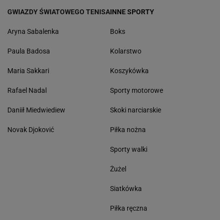
GWIAZDY ŚWIATOWEGO TENISA
INNE SPORTY
Aryna Sabalenka
Boks
Paula Badosa
Kolarstwo
Maria Sakkari
Koszykówka
Rafael Nadal
Sporty motorowe
Daniił Miedwiediew
Skoki narciarskie
Novak Djoković
Piłka nożna
Sporty walki
Żużel
Siatkówka
Piłka ręczna