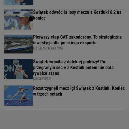
Świątek odwróciła losy meczu z Kostiuk! 6:2 na
koniec
Pierwszy etap GAT zakończony. To strategiczna
inwestycja dla polskiego eksportu
MATERIAŁ PROMOCYJNY
Świątek wróciła z dalekiej podróży! Po
przegranym secie z Kostiuk potem nie dała
rywalce szans
SUBSKRYPCJA
Rozstrzygnęli mecz Igi Świątek z Kostiuk. Koniec
w trzech setach