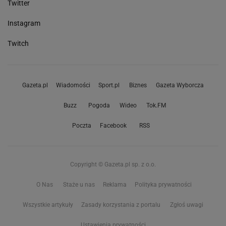
Twitter
Instagram
Twitch
Gazeta.pl
Wiadomości
Sport.pl
Biznes
Gazeta Wyborcza
Buzz
Pogoda
Wideo
Tok.FM
Poczta
Facebook
RSS
Copyright © Gazeta.pl sp. z o.o.
O Nas
Staże u nas
Reklama
Polityka prywatności
Wszystkie artykuły
Zasady korzystania z portalu
Zgłoś uwagi
Ustawienia prywatności