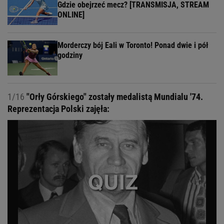
Gdzie obejrzeć mecz? [TRANSMISJA, STREAM
ONLINE]
Morderczy bój Eali w Toronto! Ponad dwie i pół
godziny
1/16
"Orły Górskiego" zostały medalistą Mundialu '74.
Reprezentacja Polski zajęła: