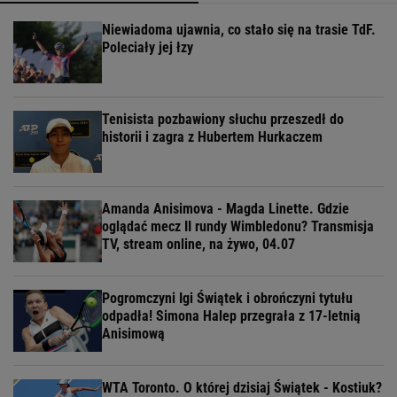
Niewiadoma ujawnia, co stało się na trasie TdF.
Poleciały jej łzy
Tenisista pozbawiony słuchu przeszedł do
historii i zagra z Hubertem Hurkaczem
Amanda Anisimova - Magda Linette. Gdzie
oglądać mecz II rundy Wimbledonu? Transmisja
TV, stream online, na żywo, 04.07
Pogromczyni Igi Świątek i obrończyni tytułu
odpadła! Simona Halep przegrała z 17-letnią
Anisimową
WTA Toronto. O której dzisiaj Świątek - Kostiuk?