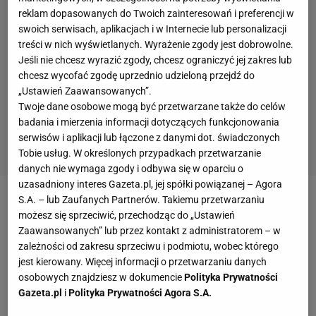
reklam dopasowanych do Twoich zainteresowań i preferencji w
swoich serwisach, aplikacjach i w Internecie lub personalizacji
treści w nich wyświetlanych. Wyrażenie zgody jest dobrowolne.
Jeśli nie chcesz wyrazić zgody, chcesz ograniczyć jej zakres lub
chcesz wycofać zgodę uprzednio udzieloną przejdź do
„Ustawień Zaawansowanych”.
Twoje dane osobowe mogą być przetwarzane także do celów
badania i mierzenia informacji dotyczących funkcjonowania
serwisów i aplikacji lub łączone z danymi dot. świadczonych
Tobie usług. W określonych przypadkach przetwarzanie
danych nie wymaga zgody i odbywa się w oparciu o
uzasadniony interes Gazeta.pl, jej spółki powiązanej – Agora
S.A. – lub Zaufanych Partnerów. Takiemu przetwarzaniu
Zobacz wideo
możesz się sprzeciwić, przechodząc do „Ustawień
Zaawansowanych” lub przez kontakt z administratorem – w
zależności od zakresu sprzeciwu i podmiotu, wobec którego
Szczegóły i okoliczności śmierci Konstantina
jest kierowany. Więcej informacji o przetwarzaniu danych
Anisimowa nie są znane. Rodzina zmarłego nie
osobowych znajdziesz w dokumencie
Polityka Prywatności
wydała żadnego oświadczenia, ale informację o tym,
Gazeta.pl
i
Polityka Prywatności Agora S.A.
że 56-latek został znaleziony martwy, potwierdził w