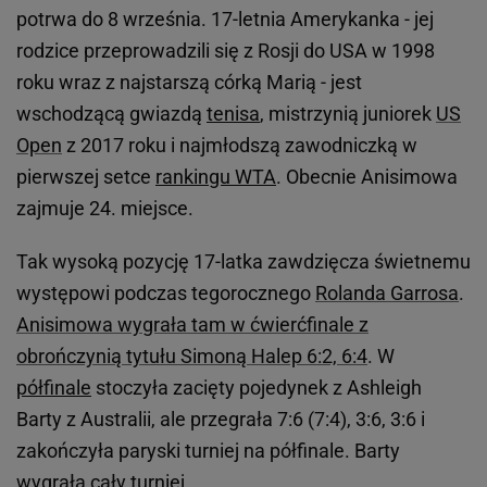
potrwa do 8 września. 17-letnia Amerykanka - jej
rodzice przeprowadzili się z Rosji do USA w 1998
roku wraz z najstarszą córką Marią - jest
wschodzącą gwiazdą
tenisa
, mistrzynią juniorek
US
Open
z 2017 roku i najmłodszą zawodniczką w
pierwszej setce
rankingu WTA
. Obecnie Anisimowa
zajmuje 24. miejsce.
Tak wysoką pozycję 17-latka zawdzięcza świetnemu
występowi podczas tegorocznego
Rolanda Garrosa
.
Anisimowa wygrała tam w ćwierćfinale z
obrończynią tytułu Simoną Halep 6:2, 6:4
. W
półfinale
stoczyła zacięty pojedynek z Ashleigh
Barty z Australii, ale przegrała 7:6 (7:4), 3:6, 3:6 i
zakończyła paryski turniej na półfinale. Barty
wygrała cały turniej.