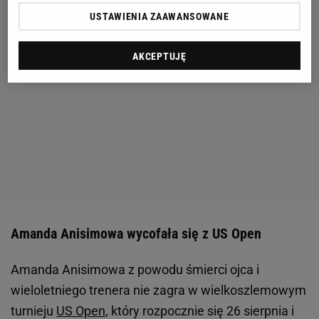
USTAWIENIA ZAAWANSOWANE
AKCEPTUJĘ
Amanda Anisimowa wycofała się z US Open
Amanda Anisimowa z powodu śmierci ojca i
wieloletniego trenera nie zagra w wielkoszlemowym
turnieju
US Open
, który rozpocznie się 26 sierpnia i