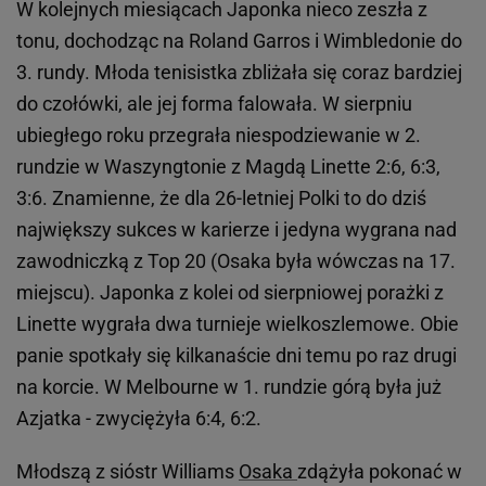
W kolejnych miesiącach Japonka nieco zeszła z
tonu, dochodząc na Roland Garros i Wimbledonie do
3. rundy. Młoda tenisistka zbliżała się coraz bardziej
do czołówki, ale jej forma falowała. W sierpniu
ubiegłego roku przegrała niespodziewanie w 2.
rundzie w Waszyngtonie z Magdą Linette 2:6, 6:3,
3:6. Znamienne, że dla 26-letniej Polki to do dziś
największy sukces w karierze i jedyna wygrana nad
zawodniczką z Top 20 (Osaka była wówczas na 17.
miejscu). Japonka z kolei od sierpniowej porażki z
Linette wygrała dwa turnieje wielkoszlemowe. Obie
panie spotkały się kilkanaście dni temu po raz drugi
na korcie. W Melbourne w 1. rundzie górą była już
Azjatka - zwyciężyła 6:4, 6:2.
Młodszą z sióstr Williams
Osaka
zdążyła pokonać w