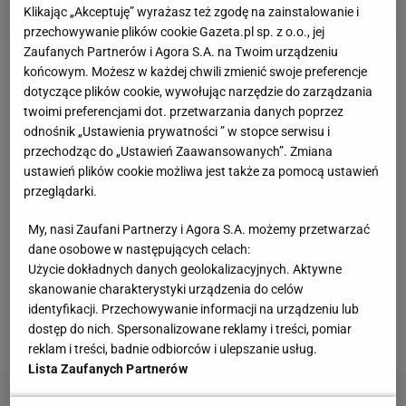
Klikając „Akceptuję” wyrażasz też zgodę na zainstalowanie i
przechowywanie plików cookie Gazeta.pl sp. z o.o., jej
Zaufanych Partnerów i Agora S.A. na Twoim urządzeniu
końcowym. Możesz w każdej chwili zmienić swoje preferencje
Naomi Osaka i jej niesamowite postępy
dotyczące plików cookie, wywołując narzędzie do zarządzania
twoimi preferencjami dot. przetwarzania danych poprzez
Talent Japonki objawił się w marcu ubiegłego roku.
odnośnik „Ustawienia prywatności ” w stopce serwisu i
W prestiżowej imprezie w Indian Wells okazała się
przechodząc do „Ustawień Zaawansowanych”. Zmiana
ustawień plików cookie możliwa jest także za pomocą ustawień
najlepsza, po drodze pokonując Marię Szarapową,
przeglądarki.
Agnieszkę Radwańską, Karolinę Pliskovą i Simonę
Halep. Jakby tego było mało, kilka dni później w 1.
My, nasi Zaufani Partnerzy i Agora S.A. możemy przetwarzać
dane osobowe w następujących celach:
rundzie turnieju w Miami Osaka rozbiła Serenę
Użycie dokładnych danych geolokalizacyjnych. Aktywne
Williams 6:3, 6:2. Z dalszej części zawodów na
skanowanie charakterystyki urządzenia do celów
Florydzie Azjatka musiała się wycofać z powodu
identyfikacji. Przechowywanie informacji na urządzeniu lub
dostęp do nich. Spersonalizowane reklamy i treści, pomiar
problemów żołądkowych.
reklam i treści, badnie odbiorców i ulepszanie usług.
Lista Zaufanych Partnerów