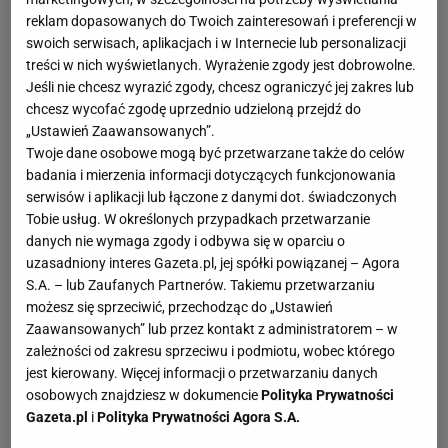
reklam dopasowanych do Twoich zainteresowań i preferencji w
swoich serwisach, aplikacjach i w Internecie lub personalizacji
treści w nich wyświetlanych. Wyrażenie zgody jest dobrowolne.
Jeśli nie chcesz wyrazić zgody, chcesz ograniczyć jej zakres lub
chcesz wycofać zgodę uprzednio udzieloną przejdź do
„Ustawień Zaawansowanych”.
Twoje dane osobowe mogą być przetwarzane także do celów
badania i mierzenia informacji dotyczących funkcjonowania
serwisów i aplikacji lub łączone z danymi dot. świadczonych
Tobie usług. W określonych przypadkach przetwarzanie
danych nie wymaga zgody i odbywa się w oparciu o
uzasadniony interes Gazeta.pl, jej spółki powiązanej – Agora
S.A. – lub Zaufanych Partnerów. Takiemu przetwarzaniu
możesz się sprzeciwić, przechodząc do „Ustawień
Zaawansowanych” lub przez kontakt z administratorem – w
zależności od zakresu sprzeciwu i podmiotu, wobec którego
jest kierowany. Więcej informacji o przetwarzaniu danych
osobowych znajdziesz w dokumencie
Polityka Prywatności
Gazeta.pl
i
Polityka Prywatności Agora S.A.