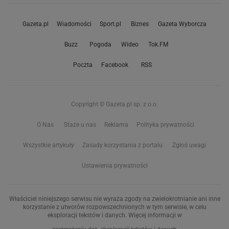
Gazeta.pl
Wiadomości
Sport.pl
Biznes
Gazeta Wyborcza
Buzz
Pogoda
Wideo
Tok.FM
Poczta
Facebook
RSS
Copyright © Gazeta.pl sp. z o.o.
O Nas
Staże u nas
Reklama
Polityka prywatności
Wszystkie artykuły
Zasady korzystania z portalu
Zgłoś uwagi
Ustawienia prywatności
Właściciel niniejszego serwisu nie wyraża zgody na zwielokrotnianie ani inne
korzystanie z utworów rozpowszechnionych w tym serwisie, w celu
eksploracji tekstów i danych. Więcej informacji w