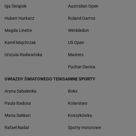
Iga Świątek
Australian Open
Hubert Hurkacz
Roland Garros
Magda Linette
Wimbledon
Kamil Majchrzak
US Open
Urszula Radwańska
Masters
Puchar Davisa
GWIAZDY ŚWIATOWEGO TENISA
INNE SPORTY
Aryna Sabalenka
Boks
Paula Badosa
Kolarstwo
Maria Sakkari
Koszykówka
Rafael Nadal
Sporty motorowe