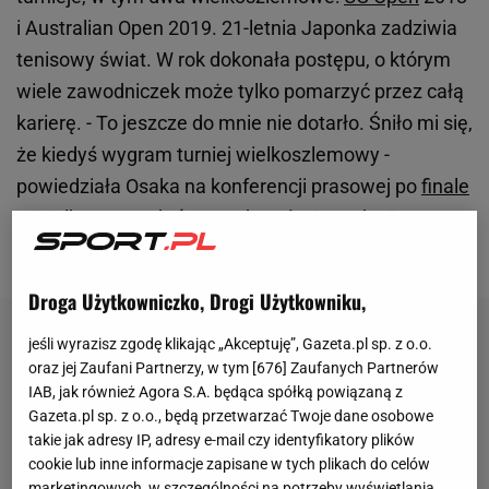
i Australian Open 2019. 21-letnia Japonka zadziwia
tenisowy świat. W rok dokonała postępu, o którym
wiele zawodniczek może tylko pomarzyć przez całą
karierę. - To jeszcze do mnie nie dotarło. Śniło mi się,
że kiedyś wygram turniej wielkoszlemowy -
powiedziała Osaka na konferencji prasowej po
finale
w Melbourne, w którym pokonała Czeszkę Petrę
Kvitovą 7:6(2), 5:7, 6:4.
Droga Użytkowniczko, Drogi Użytkowniku,
jeśli wyrazisz zgodę klikając „Akceptuję”, Gazeta.pl sp. z o.o.
oraz jej Zaufani Partnerzy, w tym [
676
] Zaufanych Partnerów
IAB, jak również Agora S.A. będąca spółką powiązaną z
Gazeta.pl sp. z o.o., będą przetwarzać Twoje dane osobowe
takie jak adresy IP, adresy e-mail czy identyfikatory plików
cookie lub inne informacje zapisane w tych plikach do celów
marketingowych, w szczególności na potrzeby wyświetlania