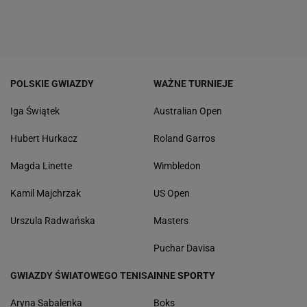
POLSKIE GWIAZDY
WAŻNE TURNIEJE
Iga Świątek
Australian Open
Hubert Hurkacz
Roland Garros
Magda Linette
Wimbledon
Kamil Majchrzak
US Open
Urszula Radwańska
Masters
Puchar Davisa
GWIAZDY ŚWIATOWEGO TENISA
INNE SPORTY
Aryna Sabalenka
Boks