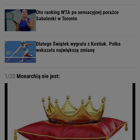
Oto ranking WTA po sensacyjnej porażce
Sabalenki w Toronto
Dlatego Świątek wygrała z Kostiuk. Polka
wskazała największą zmianę
1/23
Monarchią nie jest: