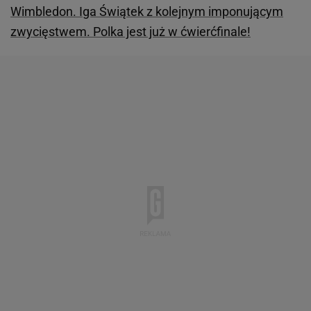
Wimbledon. Iga Świątek z kolejnym imponującym
zwycięstwem. Polka jest już w ćwierćfinale!