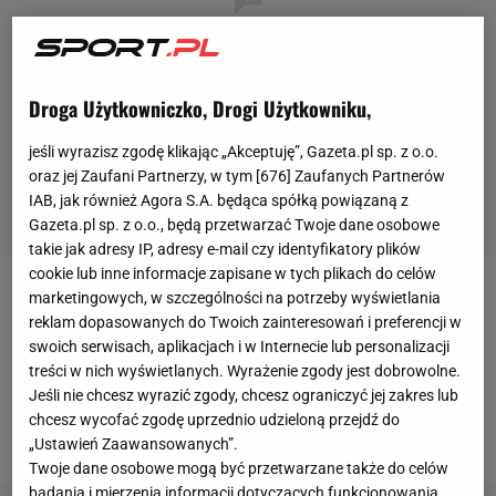
Droga Użytkowniczko, Drogi Użytkowniku,
jeśli wyrazisz zgodę klikając „Akceptuję”, Gazeta.pl sp. z o.o.
oraz jej Zaufani Partnerzy, w tym [
676
] Zaufanych Partnerów
IAB, jak również Agora S.A. będąca spółką powiązaną z
Gazeta.pl sp. z o.o., będą przetwarzać Twoje dane osobowe
takie jak adresy IP, adresy e-mail czy identyfikatory plików
cookie lub inne informacje zapisane w tych plikach do celów
marketingowych, w szczególności na potrzeby wyświetlania
Pojedynek Novaka Djokovicia z Keiem Nishikorim
reklam dopasowanych do Twoich zainteresowań i preferencji w
zapowiadał się bardzo ciekawie. Nie bez powodu
swoich serwisach, aplikacjach i w Internecie lub personalizacji
organizatorzy umieścili to spotkania na korcie
treści w nich wyświetlanych. Wyrażenie zgody jest dobrowolne.
Jeśli nie chcesz wyrazić zgody, chcesz ograniczyć jej zakres lub
centralnym w Londynie, a Rogera Federera i Kevina
chcesz wycofać zgodę uprzednio udzieloną przejdź do
Andersona przetransportowali na kort nr 1.
„Ustawień Zaawansowanych”.
Twoje dane osobowe mogą być przetwarzane także do celów
badania i mierzenia informacji dotyczących funkcjonowania