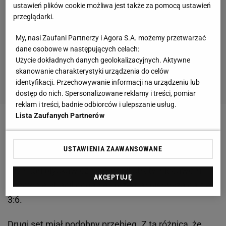
ustawień plików cookie możliwa jest także za pomocą ustawień
przeglądarki.
My, nasi Zaufani Partnerzy i Agora S.A. możemy przetwarzać
dane osobowe w następujących celach:
Użycie dokładnych danych geolokalizacyjnych. Aktywne
skanowanie charakterystyki urządzenia do celów
identyfikacji. Przechowywanie informacji na urządzeniu lub
dostęp do nich. Spersonalizowane reklamy i treści, pomiar
reklam i treści, badnie odbiorców i ulepszanie usług.
Lista Zaufanych Partnerów
Środowe starcie lepiej rozpoczął faworyzowany
Djoković. W czwartym gemie wykorzystał
USTAWIENIA ZAAWANSOWANE
breakpointa i przełamał serwis rywala. Mimo że
Nishikori błyskawicznie odrobił straty, niebawem
AKCEPTUJĘ
ponownie stracił podanie i przegrał pierwszą partię
3:6.
Drugi set miał podobny przebieg. Z tą różnicą, że