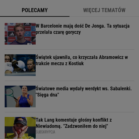
POLECAMY
WIĘCEJ TEMATÓW
W Barcelonie mają dość De Jonga. Ta sytuacja
przelała czarę goryczy
Świątek ujawniła, co krzyczała Abramowicz w
trakcie meczu z Kostiuk
Światowe media wydały werdykt ws. Sabalenki.
"Sięga dna"
Tak Lang komentuje głośny konflikt z
Niewiadomą. "Zadzwoniłem do niej"
SUBSKRYPCJA