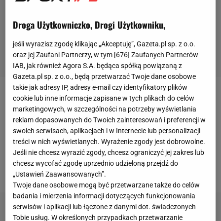
Droga Użytkowniczko, Drogi Użytkowniku,
jeśli wyrazisz zgodę klikając „Akceptuję”, Gazeta.pl sp. z o.o.
oraz jej Zaufani Partnerzy, w tym [
676
] Zaufanych Partnerów
IAB, jak również Agora S.A. będąca spółką powiązaną z
Gazeta.pl sp. z o.o., będą przetwarzać Twoje dane osobowe
takie jak adresy IP, adresy e-mail czy identyfikatory plików
Wicelider rankingu został pokonany przez Denisa
cookie lub inne informacje zapisane w tych plikach do celów
marketingowych, w szczególności na potrzeby wyświetlania
Szapowałowa, który zajmuje w nim dopiero 143.
reklam dopasowanych do Twoich zainteresowań i preferencji w
miejsce - 3:6, 6:4, 7:6(4). Co ciekawe, 18-letni
swoich serwisach, aplikacjach i w Internecie lub personalizacji
Kanadyjczyk (urodzony w Izraelu) ponad miesiąc
treści w nich wyświetlanych. Wyrażenie zgody jest dobrowolne.
Jeśli nie chcesz wyrazić zgody, chcesz ograniczyć jej zakres lub
temu został wyeliminowany przez Jerzego
chcesz wycofać zgodę uprzednio udzieloną przejdź do
Janowicza w pierwszej rundzie Wimbledonu.
„Ustawień Zaawansowanych”.
Twoje dane osobowe mogą być przetwarzane także do celów
badania i mierzenia informacji dotyczących funkcjonowania
serwisów i aplikacji lub łączone z danymi dot. świadczonych
Tobie usług. W określonych przypadkach przetwarzanie