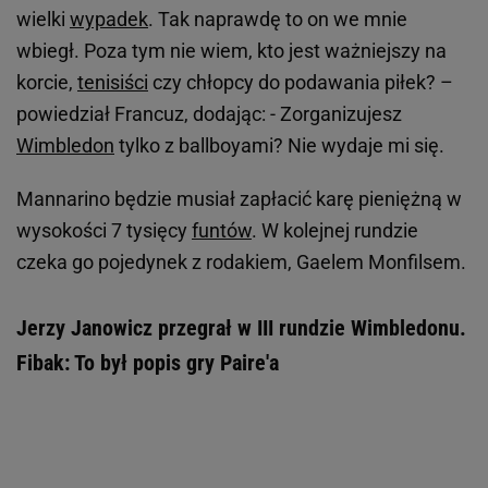
wielki
wypadek
. Tak naprawdę to on we mnie
wbiegł. Poza tym nie wiem, kto jest ważniejszy na
korcie,
tenisiści
czy chłopcy do podawania piłek? –
powiedział Francuz, dodając: - Zorganizujesz
Wimbledon
tylko z ballboyami? Nie wydaje mi się.
Mannarino będzie musiał zapłacić karę pieniężną w
wysokości 7 tysięcy
funtów
. W kolejnej rundzie
czeka go pojedynek z rodakiem, Gaelem Monfilsem.
Jerzy Janowicz przegrał w III rundzie Wimbledonu.
Fibak: To był popis gry Paire'a