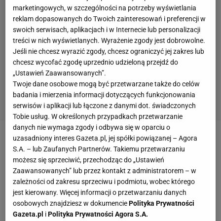
marketingowych, w szczególności na potrzeby wyświetlania
reklam dopasowanych do Twoich zainteresowań i preferencji w
swoich serwisach, aplikacjach i w Internecie lub personalizacji
treści w nich wyświetlanych. Wyrażenie zgody jest dobrowolne.
Jeśli nie chcesz wyrazić zgody, chcesz ograniczyć jej zakres lub
chcesz wycofać zgodę uprzednio udzieloną przejdź do
„Ustawień Zaawansowanych”.
Twoje dane osobowe mogą być przetwarzane także do celów
badania i mierzenia informacji dotyczących funkcjonowania
serwisów i aplikacji lub łączone z danymi dot. świadczonych
Tobie usług. W określonych przypadkach przetwarzanie
danych nie wymaga zgody i odbywa się w oparciu o
uzasadniony interes Gazeta.pl, jej spółki powiązanej – Agora
Mannarino podczas spotkania z Sugitą szedł w
S.A. – lub Zaufanych Partnerów. Takiemu przetwarzaniu
kierunku swojej ławki po zakończeniu jednego z
możesz się sprzeciwić, przechodząc do „Ustawień
gemów. Na jego drodze stanął chłopiec do
Zaawansowanych” lub przez kontakt z administratorem – w
zależności od zakresu sprzeciwu i podmiotu, wobec którego
podawania
piłek
, a Francuz zamiast go ominąć,
jest kierowany. Więcej informacji o przetwarzaniu danych
celowo się nadstawił, żeby się z nim zderzyć.
osobowych znajdziesz w dokumencie
Polityka Prywatności
Sędziująca to spotkanie Marijana Veljović ukarała go
Gazeta.pl
i
Polityka Prywatności Agora S.A.