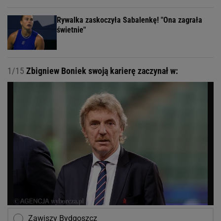
Rywalka zaskoczyła Sabalenkę! "Ona zagrała
świetnie"
1/15
Zbigniew Boniek swoją karierę zaczynał w:
Zawiszy Bydgoszcz