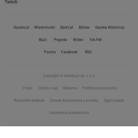
Twitch
Gazeta.pl
Wiadomości
Sport.pl
Biznes
Gazeta Wyborcza
Buzz
Pogoda
Wideo
Tok.FM
Poczta
Facebook
RSS
Copyright © Gazeta.pl sp. z o.o.
O Nas
Staże u nas
Reklama
Polityka prywatności
Wszystkie artykuły
Zasady korzystania z portalu
Zgłoś uwagi
Ustawienia prywatności
Właściciel niniejszego serwisu nie wyraża zgody na zwielokrotnianie ani inne
korzystanie z utworów rozpowszechnionych w tym serwisie, w celu