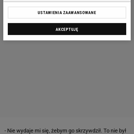
USTAWIENIA ZAAWANSOWANE
AKCEPTUJĘ
- Nie wydaje mi się, żebym go skrzywdził. To nie był