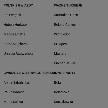
POLSKIE GWIAZDY
WAŻNE TURNIEJE
Iga Świątek
Australian Open
Hubert Hurkacz
Roland Garros
Magda Linette
Wimbledon
Kamil Majchrzak
US Open
Urszula Radwańska
Masters
Puchar Davisa
GWIAZDY ŚWIATOWEGO TENISA
INNE SPORTY
Aryna Sabalenka
Boks
Paula Badosa
Kolarstwo
Maria Sakkari
Koszykówka