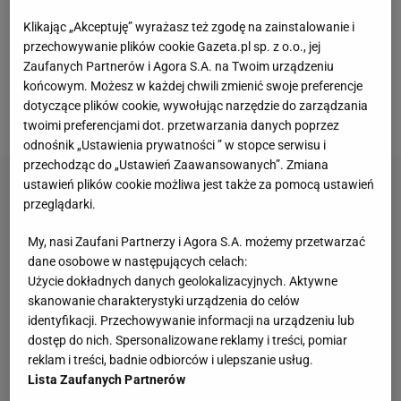
za to karnym punktem. Incydent wzbudził gorącą
Klikając „Akceptuję” wyrażasz też zgodę na zainstalowanie i
dyskusję w świecie tenisowym, dziennikarze nie
przechowywanie plików cookie Gazeta.pl sp. z o.o., jej
zapomnieli się też spytać o zdanie samego
Zaufanych Partnerów i Agora S.A. na Twoim urządzeniu
końcowym. Możesz w każdej chwili zmienić swoje preferencje
Mannarino. Jego odpowiedź była nie mniej
dotyczące plików cookie, wywołując narzędzie do zarządzania
kontrowersyjna niż zachowanie.
twoimi preferencjami dot. przetwarzania danych poprzez
odnośnik „Ustawienia prywatności ” w stopce serwisu i
przechodząc do „Ustawień Zaawansowanych”. Zmiana
ustawień plików cookie możliwa jest także za pomocą ustawień
przeglądarki.
My, nasi Zaufani Partnerzy i Agora S.A. możemy przetwarzać
dane osobowe w następujących celach:
Użycie dokładnych danych geolokalizacyjnych. Aktywne
skanowanie charakterystyki urządzenia do celów
identyfikacji. Przechowywanie informacji na urządzeniu lub
dostęp do nich. Spersonalizowane reklamy i treści, pomiar
reklam i treści, badnie odbiorców i ulepszanie usług.
Lista Zaufanych Partnerów