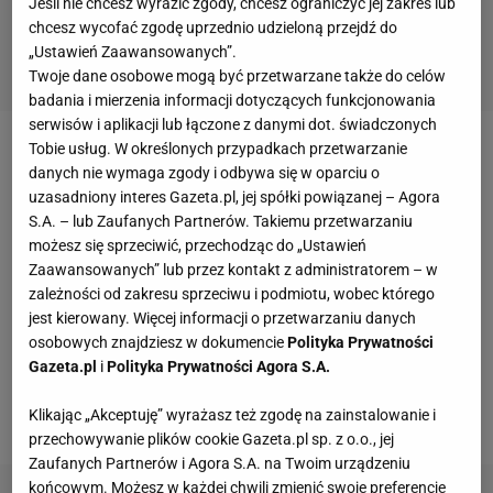
Jeśli nie chcesz wyrazić zgody, chcesz ograniczyć jej zakres lub
chcesz wycofać zgodę uprzednio udzieloną przejdź do
„Ustawień Zaawansowanych”.
Twoje dane osobowe mogą być przetwarzane także do celów
badania i mierzenia informacji dotyczących funkcjonowania
serwisów i aplikacji lub łączone z danymi dot. świadczonych
Tobie usług. W określonych przypadkach przetwarzanie
- Maria
Szarapowa
to oszustka, a oszuści powinni
danych nie wymaga zgody i odbywa się w oparciu o
być usuwani ze
sportu
- tak mówiła Bouchard kilka
uzasadniony interes Gazeta.pl, jej spółki powiązanej – Agora
dni temu o rosyjskiej rywalce. - To niesprawiedliwe
S.A. – lub Zaufanych Partnerów. Takiemu przetwarzaniu
możesz się sprzeciwić, przechodząc do „Ustawień
wobec innych zawodniczek, które grają fair.
WTA
Zaawansowanych” lub przez kontakt z administratorem – w
wysłało dzieciom wiadomość typu: "nawet jak
zależności od zakresu sprzeciwu i podmiotu, wobec którego
będziecie oszukiwać, to i tak powitamy was z
jest kierowany. Więcej informacji o przetwarzaniu danych
osobowych znajdziesz w dokumencie
Polityka Prywatności
otwartymi ramionami". To nie jest w porządku, a
Gazeta.pl
i
Polityka Prywatności Agora S.A.
Szarapowa już nie może być moim wzorem po tym,
co zrobiła.
Klikając „Akceptuję” wyrażasz też zgodę na zainstalowanie i
przechowywanie plików cookie Gazeta.pl sp. z o.o., jej
Zaufanych Partnerów i Agora S.A. na Twoim urządzeniu
końcowym. Możesz w każdej chwili zmienić swoje preferencje