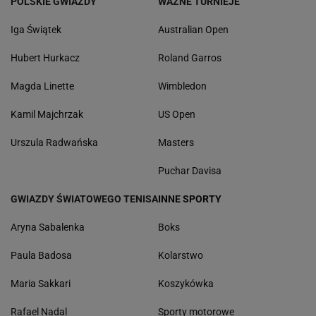
POLSKIE GWIAZDY
WAŻNE TURNIEJE
Iga Świątek
Australian Open
Hubert Hurkacz
Roland Garros
Magda Linette
Wimbledon
Kamil Majchrzak
US Open
Urszula Radwańska
Masters
Puchar Davisa
GWIAZDY ŚWIATOWEGO TENISA
INNE SPORTY
Aryna Sabalenka
Boks
Paula Badosa
Kolarstwo
Maria Sakkari
Koszykówka
Rafael Nadal
Sporty motorowe