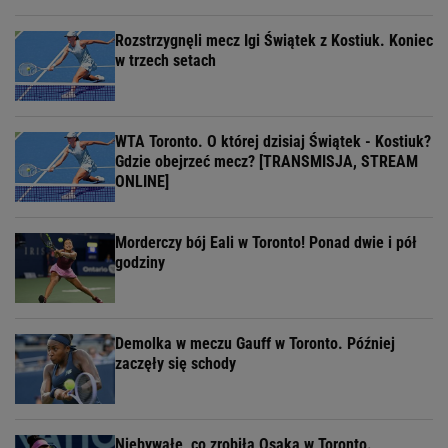
Rozstrzygnęli mecz Igi Świątek z Kostiuk. Koniec
w trzech setach
WTA Toronto. O której dzisiaj Świątek - Kostiuk?
Gdzie obejrzeć mecz? [TRANSMISJA, STREAM
ONLINE]
Morderczy bój Eali w Toronto! Ponad dwie i pół
godziny
Demolka w meczu Gauff w Toronto. Później
zaczęły się schody
Niebywałe, co zrobiła Osaka w Toronto.