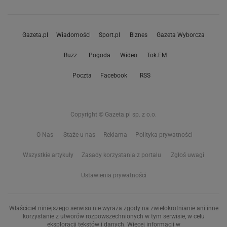
Gazeta.pl
Wiadomości
Sport.pl
Biznes
Gazeta Wyborcza
Buzz
Pogoda
Wideo
Tok.FM
Poczta
Facebook
RSS
Copyright © Gazeta.pl sp. z o.o.
O Nas
Staże u nas
Reklama
Polityka prywatności
Wszystkie artykuły
Zasady korzystania z portalu
Zgłoś uwagi
Ustawienia prywatności
Właściciel niniejszego serwisu nie wyraża zgody na zwielokrotnianie ani inne
korzystanie z utworów rozpowszechnionych w tym serwisie, w celu
eksploracji tekstów i danych. Więcej informacji w