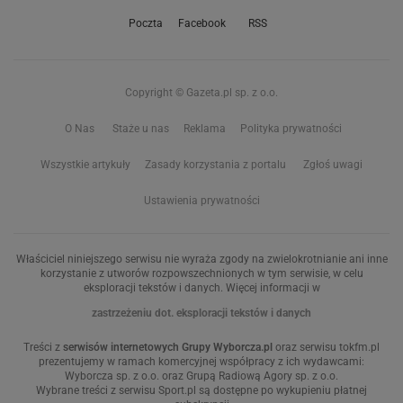
Poczta
Facebook
RSS
Copyright © Gazeta.pl sp. z o.o.
O Nas
Staże u nas
Reklama
Polityka prywatności
Wszystkie artykuły
Zasady korzystania z portalu
Zgłoś uwagi
Ustawienia prywatności
Właściciel niniejszego serwisu nie wyraża zgody na zwielokrotnianie ani inne
korzystanie z utworów rozpowszechnionych w tym serwisie, w celu
eksploracji tekstów i danych. Więcej informacji w
zastrzeżeniu dot. eksploracji tekstów i danych
Treści z
serwisów internetowych Grupy Wyborcza.pl
oraz serwisu tokfm.pl
prezentujemy w ramach komercyjnej współpracy z ich wydawcami:
Wyborcza sp. z o.o. oraz Grupą Radiową Agory sp. z o.o.
Wybrane treści z serwisu Sport.pl są dostępne po wykupieniu płatnej