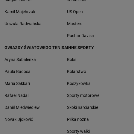
Kamil Majchrzak
US Open
Urszula Radwańska
Masters
Puchar Davisa
GWIAZDY ŚWIATOWEGO TENISA
INNE SPORTY
Aryna Sabalenka
Boks
Paula Badosa
Kolarstwo
Maria Sakkari
Koszykówka
Rafael Nadal
Sporty motorowe
Daniił Miedwiediew
Skoki narciarskie
Novak Djoković
Piłka nożna
Sporty walki