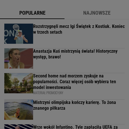
POPULARNE
NAJNOWSZE
Rozstrzygnęli mecz Igi Świątek z Kostiuk. Koniec
w trzech setach
Anastazja Kuś mistrzynią świata! Historyczny
występ, brawo!
Second home nad morzem zyskuje na
popularności. Coraz więcej osób wybiera ten
model inwestowania
MATERIAŁ PROMOCYJNY
Mistrzyni olimpijska kończy karierę. To żona
znanego piłkarza
Wrze wokół Infantino. Tyle zapłaciła UEFA za