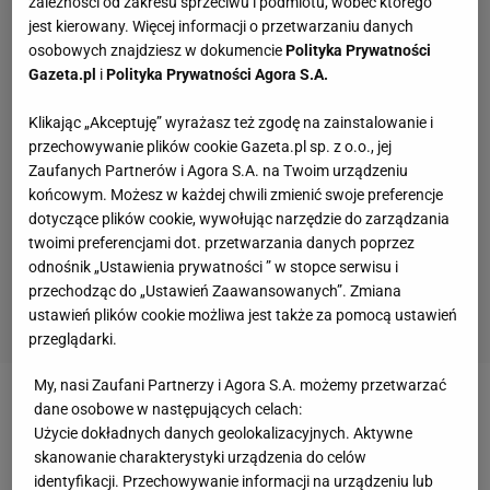
zależności od zakresu sprzeciwu i podmiotu, wobec którego
jest kierowany. Więcej informacji o przetwarzaniu danych
osobowych znajdziesz w dokumencie
Polityka Prywatności
Gazeta.pl
i
Polityka Prywatności Agora S.A.
Klikając „Akceptuję” wyrażasz też zgodę na zainstalowanie i
przechowywanie plików cookie Gazeta.pl sp. z o.o., jej
Zaufanych Partnerów i Agora S.A. na Twoim urządzeniu
końcowym. Możesz w każdej chwili zmienić swoje preferencje
dotyczące plików cookie, wywołując narzędzie do zarządzania
twoimi preferencjami dot. przetwarzania danych poprzez
odnośnik „Ustawienia prywatności ” w stopce serwisu i
przechodząc do „Ustawień Zaawansowanych”. Zmiana
ustawień plików cookie możliwa jest także za pomocą ustawień
przeglądarki.
My, nasi Zaufani Partnerzy i Agora S.A. możemy przetwarzać
W decydującej partii Williams prowadziła już 3:0, ale
dane osobowe w następujących celach:
Użycie dokładnych danych geolokalizacyjnych. Aktywne
23-letnia Rumunka odrobiła straty i dopiero od stanu
skanowanie charakterystyki urządzenia do celów
5:5 przegrała dwa decydujące gemy.
identyfikacji. Przechowywanie informacji na urządzeniu lub