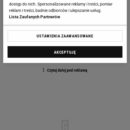
dostęp do nich. Spersonalizowane reklamy i treści, pomiar
Wcześniej do finału awansowała Suarez-Navarro
reklam i treści, badnie odbiorców i ulepszanie usług.
Lista Zaufanych Partnerów
(WTA 12) po łatwej wygranej z Petković (WTA 10).
Hiszpanka przez cały mecz nie dała rywalce ani
jednej szansy na przełamanie swojego serwisu.
USTAWIENIA ZAAWANSOWANE
Przypomnijmy, że to właśnie Suarez-Navarro w 1/8
finału wyeliminowała Agnieszkę Radwańską.
AKCEPTUJĘ