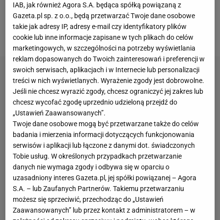
serwisem Amerykanki i w końcu przełamała ją,
IAB, jak również Agora S.A. będąca spółką powiązaną z
Gazeta.pl sp. z o.o., będą przetwarzać Twoje dane osobowe
wychodząc na prowadzenie 5:4 i zaraz potem
takie jak adresy IP, adresy e-mail czy identyfikatory plików
wyrównując stan meczu.
cookie lub inne informacje zapisane w tych plikach do celów
marketingowych, w szczególności na potrzeby wyświetlania
reklam dopasowanych do Twoich zainteresowań i preferencji w
swoich serwisach, aplikacjach i w Internecie lub personalizacji
treści w nich wyświetlanych. Wyrażenie zgody jest dobrowolne.
Jeśli nie chcesz wyrazić zgody, chcesz ograniczyć jej zakres lub
chcesz wycofać zgodę uprzednio udzieloną przejdź do
„Ustawień Zaawansowanych”.
Twoje dane osobowe mogą być przetwarzane także do celów
badania i mierzenia informacji dotyczących funkcjonowania
serwisów i aplikacji lub łączone z danymi dot. świadczonych
Tobie usług. W określonych przypadkach przetwarzanie
danych nie wymaga zgody i odbywa się w oparciu o
uzasadniony interes Gazeta.pl, jej spółki powiązanej – Agora
S.A. – lub Zaufanych Partnerów. Takiemu przetwarzaniu
możesz się sprzeciwić, przechodząc do „Ustawień
Zaawansowanych” lub przez kontakt z administratorem – w