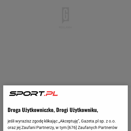
Po pierwszym secie łatwo wygranym przez Williams
Droga Użytkowniczko, Drogi Użytkowniku,
mało kto spodziewał się w pół
finale
zaciętego,
trwającego ponad dwie godziny meczu. Halep (
WTA
jeśli wyrazisz zgodę klikając „Akceptuję”, Gazeta.pl sp. z o.o.
3) w drugim secie świetnie zaczęła sobie radzić z
oraz jej Zaufani Partnerzy, w tym [
676
] Zaufanych Partnerów