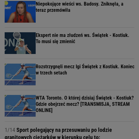
Niepokojące wieści ws. Badosy. Zniknęła, a
teraz przemówiła
Ekspert nie ma złudzeń ws. Świątek - Kostiuk.
To musi się zmienić
Rozstrzygnęli mecz Igi Świątek z Kostiuk. Koniec
w trzech setach
WTA Toronto. O której dzisiaj Świątek - Kostiuk?
Gdzie obejrzeć mecz? [TRANSMISJA, STREAM
ONLINE]
1/14
Sport polegający na przesuwaniu po lodzie
granitowych ciężarków w kierunku celu to: