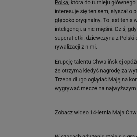
Polka
, która do turnieju głównego
interesuje się tenisem, słyszał o p
głęboko oryginalny. To jest tenis
inteligencji, a nie mięśni. Dziś,
superatletki, dziewczyna z Polski
rywalizacji z nimi.
Erupcję talentu Chwalińskiej opóźn
że otrzyma kiedyś nagrodę za wytr
Trzeba długo oglądać Maję na korc
wygrywać mecze na najwyższym p
Zobacz wideo
14-letnia Maja Chw
W czasach gdy tenis staje się gr