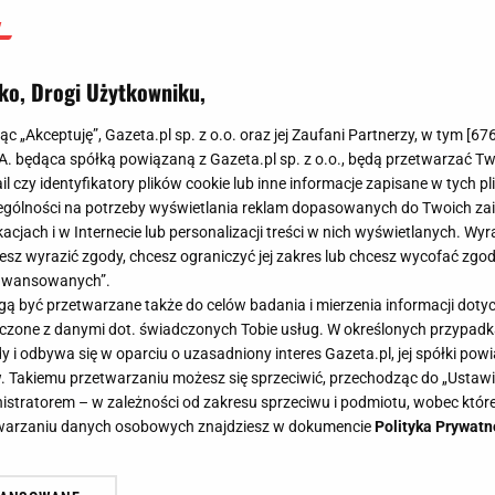
Dariusz Wołowski
4 czerwca 2026, 21:34
ko, Drogi Użytkowniku,
jąc „Akceptuję”, Gazeta.pl sp. z o.o. oraz jej Zaufani Partnerzy, w tym [
67
.A. będąca spółką powiązaną z Gazeta.pl sp. z o.o., będą przetwarzać T
ail czy identyfikatory plików cookie lub inne informacje zapisane w tych p
gólności na potrzeby wyświetlania reklam dopasowanych do Twoich zain
acjach i w Internecie lub personalizacji treści w nich wyświetlanych. Wyr
cesz wyrazić zgody, chcesz ograniczyć jej zakres lub chcesz wycofać zgo
aawansowanych”.
 być przetwarzane także do celów badania i mierzenia informacji dot
 łączone z danymi dot. świadczonych Tobie usług. W określonych przypad
i odbywa się w oparciu o uzasadniony interes Gazeta.pl, jej spółki powi
. Takiemu przetwarzaniu możesz się sprzeciwić, przechodząc do „Ust
nistratorem – w zależności od zakresu sprzeciwu i podmiotu, wobec które
etwarzaniu danych osobowych znajdziesz w dokumencie
Polityka Prywatn