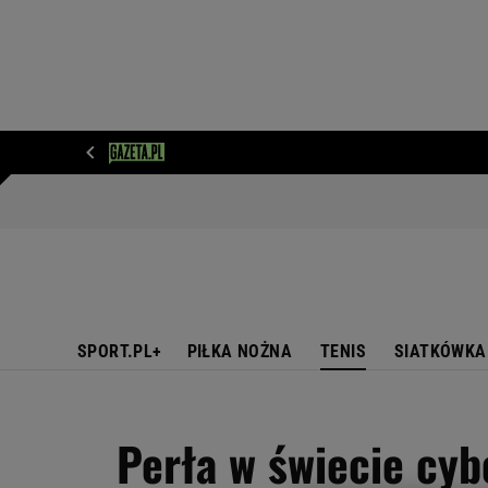
WIADOMOŚCI
NEXT
SPORT
PLOTEK
D
SPORT.PL+
PIŁKA NOŻNA
TENIS
SIATKÓWKA
Perła w świecie cyb