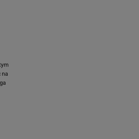
 tym
ć na
uga