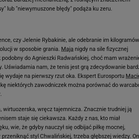
sy" lub "niewymuszone błędy" podąża ku zeru.
nce, czy Jelenie Rybakinie, ale odebranie im kilogramów
lucji w sposobie grania.
Maja
nigdy na sile fizycznej
 podobny do Agnieszki Radwańskiej, choć mam wrażenie
y. Uświadamia nam, że tenis jest grą zdecydowanie bardz
ię wydaje na pierwszy rzut oka. Ekspert Eurosportu
Maci
ktykę niektórych zawodniczek można porównać do warcab
.
, wirtuozerska, wręcz tajemnicza. Znacznie trudniej ją
enisem staje się ciekawsza. Każdy z nas, kto miał
ęku, wie, że gdyby nauczył się odbijać piłkę mocnej,
rzeniknąć styl Chwalińskiej, trzeba głębszej wiedzy. O