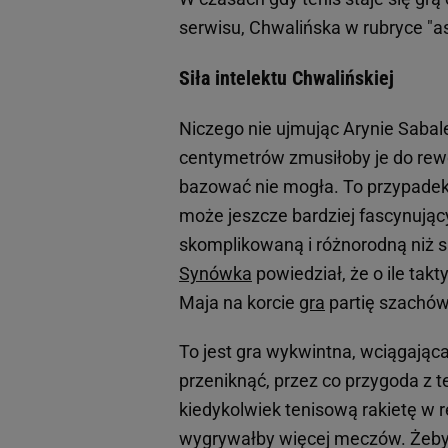
serwisu, Chwalińska w rubryce "a
Siła intelektu Chwalińskiej
Niczego nie ujmując Arynie Sabale
centymetrów zmusiłoby je do rewo
bazować nie mogła. To przypadek
może jeszcze bardziej fascynując
skomplikowaną i różnorodną niż s
Synówka
powiedział, że o ile ta
Maja na korcie
gra
partię szachów
To jest gra wykwintna, wciągająca
przeniknąć, przez co przygoda z t
kiedykolwiek tenisową rakietę w r
wygrywałby więcej meczów. Żeby p