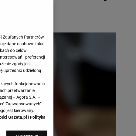
6
] Zaufanych Partnerów
woje dane osobowe takie
likach do celów
teresowań i preferencji
ażenie zgody jest
dę uprzednio udzieloną
yczących funkcjonowania
kach przetwarzanie
ązanej – Agora S.A. –
awień Zaawansowanych”
go jest kierowany.
ości Gazeta.pl
i
Polityka