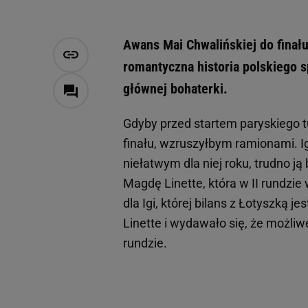
Awans Mai Chwalińskiej do finał
romantyczna historia polskiego sp
głównej bohaterki.
Gdyby przed startem paryskiego tu
finału, wzruszyłbym ramionami. I
niełatwym dla niej roku, trudno j
Magdę Linette, która w II rundzi
dla Igi, której bilans z Łotyszką j
Linette i wydawało się, że możliw
rundzie.