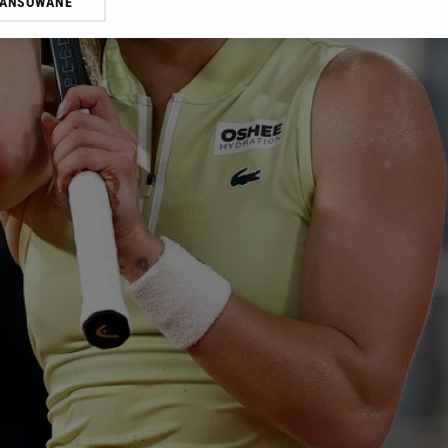
WANSOWANE
żasz też zgodę na zainstalowanie i przechowywanie plików cookie Gazeta.p
gora S.A. na Twoim urządzeniu końcowym. Możesz w każdej chwili zmien
 wywołując narzędzie do zarządzania twoimi preferencjami dot. przetw
ywatności ” w stopce serwisu i przechodząc do „Ustawień Zaawansowan
st także za pomocą ustawień przeglądarki.
rzy i Agora S.A. możemy przetwarzać dane osobowe w następujących cel
 geolokalizacyjnych. Aktywne skanowanie charakterystyki urządzenia do
 na urządzeniu lub dostęp do nich. Spersonalizowane reklamy i treści, p
zanie usług.
Lista Zaufanych Partnerów