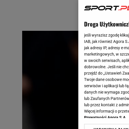
Droga Użytkownicz
jeśli wyrazisz zgodę klika
IAB, jak również Agora S
jak adresy IP, adresy e-m
marketingowych, w szcze
w swoich serwisach, aplik
dobrowolne. Jeśli nie ch
przejdź do „Ustawień Z
Twoje dane osobowe mogą
serwisów i aplikacji lub
danych nie wymaga zgody 
lub Zaufanych Partnerów
lub przez kontakt z admi
Więcej informacji o prz
Prywatności Agora S.A.