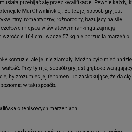
 musiała przebijać się przez kwalifikacje. Pewnie każdy, k
otencjale Mai Chwalińskiej. Bo też jej sposób gry jest
 wykwintny, romantyczny, różnorodny, bazujący na sile
 gdy czołowe miejsca w światowym rankingu zajmują
 o wzroście 164 cm i wadze 57 kg nie porzuciła marzeń o
iły kontuzje, ale jej nie złamały. Można było mieć nadzie
wałość. Przy tym jej sposób gry jest głęboko wciągający
ie, by zrozumieć jej fenomen. To zaskakujące, że da się
oziomie w taki sposób.
alińska o tenisowych marzeniach
ą coraz bardziej mechaniczną, z rosnącym znaczeniem