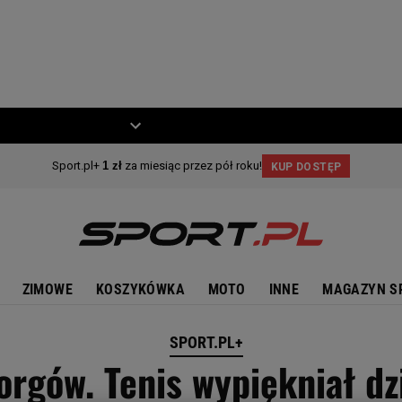
ZIECKO
MOTO
ZIMOWE
KOSZYKÓWKA
MOTO
INNE
MAGAZYN S
SPORT.PL+
orgów. Tenis wypiękniał dz