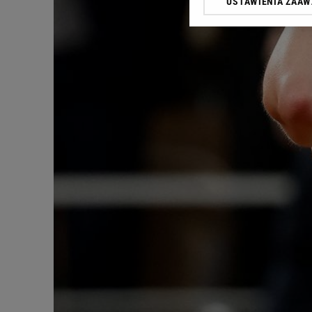
USTAWIENIA ZAA
Klikając „Akceptuję” wyra
Zaufanych Partnerów i A
dotyczące plików cookie,
odnośnik „Ustawienia pr
plików cookie możliwa je
My, nasi Zaufani Partne
Użycie dokładnych danych
Przechowywanie informacji
badnie odbiorców i uleps