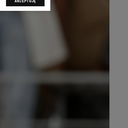
AKCEPTUJĘ
l sp. z o.o., jej
ić swoje preferencje
arzania danych poprzez
ych”. Zmiana ustawień
ach:
 celów identyfikacji.
omiar reklam i treści,