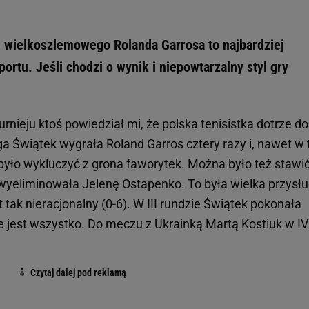
u wielkoszlemowego Rolanda Garrosa to najbardziej
ortu. Jeśli chodzi o wynik i niepowtarzalny styl gry
rnieju ktoś powiedział mi, że polska tenisistka dotrze do
ga Świątek wygrała Roland Garros cztery razy i, nawet w
ą było wykluczyć z grona faworytek. Można było też stawi
e wyeliminowała Jelenę Ostapenko. To była wielka przysł
est tak nieracjonalny (0-6). W III rundzie Świątek pokonała
e jest wszystko. Do meczu z Ukrainką Martą Kostiuk w IV