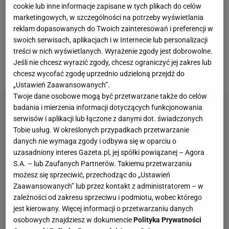
cookie lub inne informacje zapisane w tych plikach do celów
bezsprzecznie najbardziej elektryzujące zestawienie
marketingowych, w szczególności na potrzeby wyświetlania
całego turnieju o bardzo wielu podtekstach.
reklam dopasowanych do Twoich zainteresowań i preferencji w
Tenisowi fani czekają z wypiekami na twarzach, ale
swoich serwisach, aplikacjach i w Internecie lub personalizacji
treści w nich wyświetlanych. Wyrażenie zgody jest dobrowolne.
do tego wszystkiego musiała się wkraść
Jeśli nie chcesz wyrazić zgody, chcesz ograniczyć jej zakres lub
kontrowersja. Bo przecież inaczej byłoby za słodko.
chcesz wycofać zgodę uprzednio udzieloną przejdź do
„Ustawień Zaawansowanych”.
Twoje dane osobowe mogą być przetwarzane także do celów
badania i mierzenia informacji dotyczących funkcjonowania
serwisów i aplikacji lub łączone z danymi dot. świadczonych
Tobie usług. W określonych przypadkach przetwarzanie
danych nie wymaga zgody i odbywa się w oparciu o
uzasadniony interes Gazeta.pl, jej spółki powiązanej – Agora
S.A. – lub Zaufanych Partnerów. Takiemu przetwarzaniu
możesz się sprzeciwić, przechodząc do „Ustawień
Zaawansowanych” lub przez kontakt z administratorem – w
zależności od zakresu sprzeciwu i podmiotu, wobec którego
jest kierowany. Więcej informacji o przetwarzaniu danych
osobowych znajdziesz w dokumencie
Polityka Prywatności