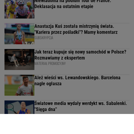
Niewiadoma na podium Tour de France.
Deklasacja na ostatnim etapie
Anastazja Kuś została mistrzynią świata.
"Kariera przez pośladki"? Mamy komentarz
SUBSKRYPCJA
Jak teraz kupuje się nowy samochód w Polsce?
Rozmawiamy z ekspertem
MATERIAŁ PROMOCYJNY
Ależ wieści ws. Lewandowskiego. Barcelona
nagle ogłasza
Światowe media wydały werdykt ws. Sabalenki.
"Sięga dna"