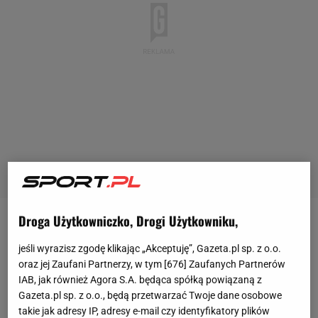
Droga Użytkowniczko, Drogi Użytkowniku,
Starcie dwóch najlepszych tenisistek ostatnich co
jeśli wyrazisz zgodę klikając „Akceptuję”, Gazeta.pl sp. z o.o.
najmniej trzech lat, Sabalenka walcząca o pokonanie
oraz jej Zaufani Partnerzy, w tym [
676
] Zaufanych Partnerów
Świątek w jej królestwie,
mecz
nad mecze, hit nad
IAB, jak również Agora S.A. będąca spółką powiązaną z
hity... określenia dla nadchodzącego
półfinału
Gazeta.pl sp. z o.o., będą przetwarzać Twoje dane osobowe
Roland Garros można by wymyślać i z miesiąc. To
takie jak adresy IP, adresy e-mail czy identyfikatory plików