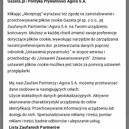
Gazeta.pl
i
Polityka Prywatności Agora S.A.
Klikając „Akceptuję” wyrażasz też zgodę na zainstalowanie i
przechowywanie plików cookie Gazeta.pl sp. z o.o., jej
Zaufanych Partnerów i Agora S.A. na Twoim urządzeniu
końcowym. Możesz w każdej chwili zmienić swoje preferencje
dotyczące plików cookie, wywołując narzędzie do zarządzania
twoimi preferencjami dot. przetwarzania danych poprzez
odnośnik „Ustawienia prywatności ” w stopce serwisu i
przechodząc do „Ustawień Zaawansowanych”. Zmiana
ustawień plików cookie możliwa jest także za pomocą ustawień
przeglądarki.
My, nasi Zaufani Partnerzy i Agora S.A. możemy przetwarzać
dane osobowe w następujących celach:
Użycie dokładnych danych geolokalizacyjnych. Aktywne
skanowanie charakterystyki urządzenia do celów
identyfikacji. Przechowywanie informacji na urządzeniu lub
dostęp do nich. Spersonalizowane reklamy i treści, pomiar
reklam i treści, badnie odbiorców i ulepszanie usług.
Zobacz wideo
Marcin Gortat o kolejnej edycji Wielki
Lista Zaufanych Partnerów