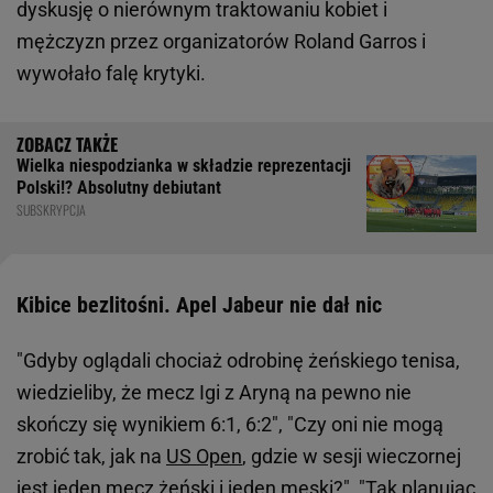
dyskusję o nierównym traktowaniu kobiet i
mężczyzn przez organizatorów Roland Garros i
wywołało falę krytyki.
Wielka niespodzianka w składzie reprezentacji
Polski!? Absolutny debiutant
SUBSKRYPCJA
Kibice bezlitośni. Apel Jabeur nie dał nic
"Gdyby oglądali chociaż odrobinę żeńskiego tenisa,
wiedzieliby, że mecz Igi z Aryną na pewno nie
skończy się wynikiem 6:1, 6:2", "Czy oni nie mogą
zrobić tak, jak na
US Open
, gdzie w sesji wieczornej
jest jeden mecz żeński i jeden męski?", "Tak planując