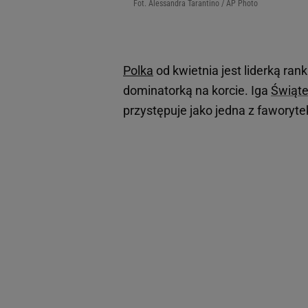
Fot. Alessandra Tarantino / AP Photo
Polka
od kwietnia jest liderką ran
dominatorką na korcie. Iga
Świąt
przystępuje jako jedna z faworyte