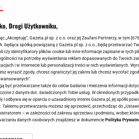
ko, Drogi Użytkowniku,
jąc „Akceptuję”, Gazeta.pl sp. z o.o. oraz jej Zaufani Partnerzy, w tym [
67
.A. będąca spółką powiązaną z Gazeta.pl sp. z o.o., będą przetwarzać T
ail czy identyfikatory plików cookie lub inne informacje zapisane w tych p
gólności na potrzeby wyświetlania reklam dopasowanych do Twoich zain
acjach i w Internecie lub personalizacji treści w nich wyświetlanych. Wyr
cesz wyrazić zgody, chcesz ograniczyć jej zakres lub chcesz wycofać zgo
aawansowanych”.
 być przetwarzane także do celów badania i mierzenia informacji dot
 łączone z danymi dot. świadczonych Tobie usług. W określonych przypad
i odbywa się w oparciu o uzasadniony interes Gazeta.pl, jej spółki powi
. Takiemu przetwarzaniu możesz się sprzeciwić, przechodząc do „Ust
nistratorem – w zależności od zakresu sprzeciwu i podmiotu, wobec które
etwarzaniu danych osobowych znajdziesz w dokumencie
Polityka Prywatn