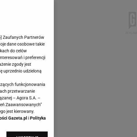
6
] Zaufanych Partnerów
woje dane osobowe takie
likach do celów
teresowań i preferencji
ażenie zgody jest
dę uprzednio udzieloną
yczących funkcjonowania
kach przetwarzanie
ązanej – Agora S.A. –
awień Zaawansowanych”
go jest kierowany.
ości Gazeta.pl
i
Polityka