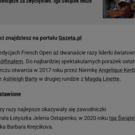
ieniądze za zwycięstwo. Iga Świątek może
ci znajdziesz na portalu
Gazeta.pl
edycjach French Open aż dwanaście razy liderki światow
ółfinałem
. Do najbardziej spektakularnych porażek ostat
meczu otwarcia w 2017 roku przez Niemkę
Angelique Kerb
ie
Ashleigh Barty
w drugiej rundzie z
Magdą Linette
.
zstawione
rzy razy najlepsze okazywały się zawodniczki
rała Łotyszka Jelena Ostapenko, w 2020 roku
Iga Świąte
ka Barbara Krejcikova.