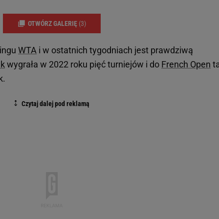
OTWÓRZ GALERIĘ
(3)
kingu
WTA
i w ostatnich tygodniach jest prawdziwą
ek
wygrała w 2022 roku pięć turniejów i do
French Open
t
k.