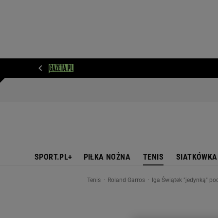
WIADOMOŚCI
NEXT
SPORT
PLOTEK
D
SPORT.PL+
PIŁKA NOŻNA
TENIS
SIATKÓWKA
Tenis
Roland Garros
Iga Świątek "jedynką" pod