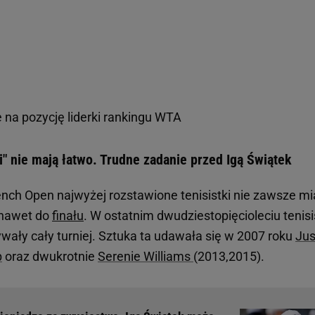
 na pozycję liderki rankingu WTA
" nie mają łatwo. Trudne zadanie przed Igą Świątek
rench Open najwyżej rozstawione tenisistki nie zawsze mi
y nawet do
finału
. W ostatnim dwudziestopięcioleciu tenisi
rywały cały turniej. Sztuka ta udawała się w 2007 roku
Jus
p
oraz dwukrotnie
Serenie Williams
(2013,2015).