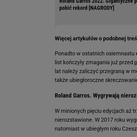
Roland Garros 2022. Gigantyczne p
pobić rekord [NAGRODY]
Więcej artykułów o podobnej treś
Ponadto w ostatnich osiemnastu 
list kończyły zmagania już przed
p
lat należy zaliczyć przegraną w 
także ubiegłoroczne skreczowan
Roland Garros. Wygrywają niero
W minionych pięciu edycjach aż t
nierozstawione. W 2017 roku wyg
natomiast w ubiegłym roku Czesz