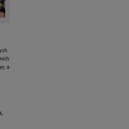
ych
nich
er
, a
k
,