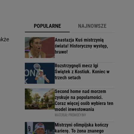
POPULARNE
NAJNOWSZE
akże
Anastazja Kuś mistrzynią
świata! Historyczny występ,
brawo!
Rozstrzygnęli mecz Igi
Świątek z Kostiuk. Koniec w
trzech setach
Second home nad morzem
zyskuje na popularności.
Coraz więcej osób wybiera ten
model inwestowania
MATERIAŁ PROMOCYJNY
Mistrzyni olimpijska kończy
karierę. To żona znanego