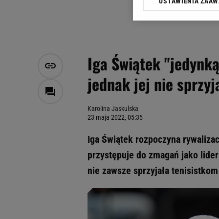
USTAWIENIA ZAA
Klikając „Akceptuję” wyra
Zaufanych Partnerów i A
dotyczące plików cookie,
odnośnik „Ustawienia pr
plików cookie możliwa je
Iga Świątek "jedynką
My, nasi Zaufani Partne
jednak jej nie sprzyj
Użycie dokładnych danych
Przechowywanie informacji
badnie odbiorców i uleps
Karolina Jaskulska
23 maja 2022, 05:35
Iga Świątek rozpoczyna rywaliz
przystępuje do zmagań jako lider
nie zawsze sprzyjała tenisistko