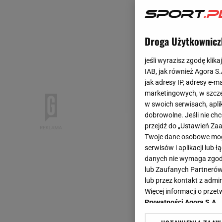
Droga Użytkownicz
jeśli wyrazisz zgodę klika
IAB, jak również Agora S
jak adresy IP, adresy e-m
marketingowych, w szcze
w swoich serwisach, aplik
dobrowolne. Jeśli nie ch
przejdź do „Ustawień Z
Twoje dane osobowe mogą
serwisów i aplikacji lub
danych nie wymaga zgody 
lub Zaufanych Partnerów
lub przez kontakt z admi
Więcej informacji o prz
Prywatności Agora S.A.