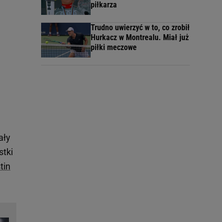
piłkarza
Trudno uwierzyć w to, co zrobił
Hurkacz w Montrealu. Miał już
piłki meczowe
ały
stki
tin