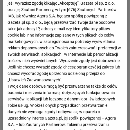
jeśli wyrazisz zgodę klikając „Akceptuję”, Gazeta.pl sp. z o.o.
oraz jej Zaufani Partnerzy, w tym [
676
] Zaufanych Partnerów
IAB, jak również Agora S.A. będąca spółką powiązaną z
Gazeta.pl sp. z o.o., będą przetwarzać Twoje dane osobowe
takie jak adresy IP, adresy e-mail czy identyfikatory plików
cookie lub inne informacje zapisane w tych plikach do celów
marketingowych, w szczególności na potrzeby wyświetlania
Iga Świątek
nie powtórzy niestety sukcesu z
reklam dopasowanych do Twoich zainteresowań i preferencji w
poprzedniego roku i nie wygra wielkoszlemowego
swoich serwisach, aplikacjach i w Internecie lub personalizacji
Roland Garros. Przynajmniej w singlu.
Polka
treści w nich wyświetlanych. Wyrażenie zgody jest dobrowolne.
Jeśli nie chcesz wyrazić zgody, chcesz ograniczyć jej zakres lub
zakończyła swój udział w tegorocznej edycji
turnieju
chcesz wycofać zgodę uprzednio udzieloną przejdź do
na ćwierćfinale. Na tym etapie lepsza okazała się
„Ustawień Zaawansowanych”.
Greczynka Maria Sakkari (18.
WTA
), która wygrała z
Twoje dane osobowe mogą być przetwarzane także do celów
badania i mierzenia informacji dotyczących funkcjonowania
polską tenisistką 6:4, 6:4.
serwisów i aplikacji lub łączone z danymi dot. świadczonych
Tobie usług. W określonych przypadkach przetwarzanie
danych nie wymaga zgody i odbywa się w oparciu o
uzasadniony interes Gazeta.pl, jej spółki powiązanej – Agora
S.A. – lub Zaufanych Partnerów. Takiemu przetwarzaniu