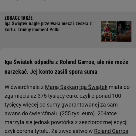
Iga Świątek nagle przerwała mecz i zeszła z
kortu. Trudny moment Polki
Iga Świątek odpadła z Roland Garros, ale nie może
narzekać. Jej konto zasili spora suma
W ćwierćfinale z
Marią Sakkari
Iga Świątek
miała do
zgarnięcia aż 375 tysięcy euro, czyli o ponad 100
tysięcy więcej od sumy gwarantowanej za sam
awans do ćwierćfinału (255 tys. euro). 20-latce
marzyła się jednak powtórka z zeszłorocznej edycji,
czyli obrona tytułu. Za zwycięstwo w
Roland Garros