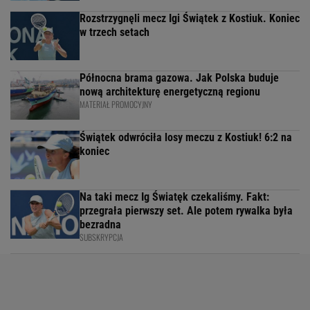
Rozstrzygnęli mecz Igi Świątek z Kostiuk. Koniec
w trzech setach
Północna brama gazowa. Jak Polska buduje
nową architekturę energetyczną regionu
MATERIAŁ PROMOCYJNY
Świątek odwróciła losy meczu z Kostiuk! 6:2 na
koniec
Na taki mecz Ig Światęk czekaliśmy. Fakt:
przegrała pierwszy set. Ale potem rywalka była
bezradna
SUBSKRYPCJA