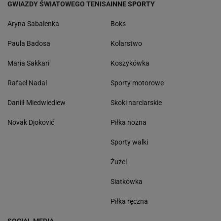
GWIAZDY ŚWIATOWEGO TENISA
INNE SPORTY
Aryna Sabalenka
Boks
Paula Badosa
Kolarstwo
Maria Sakkari
Koszykówka
Rafael Nadal
Sporty motorowe
Daniił Miedwiediew
Skoki narciarskie
Novak Djoković
Piłka nożna
Sporty walki
Żużel
Siatkówka
Piłka ręczna