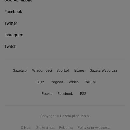
SOCIAL MEDIA
Facebook
Twitter
Instagram
Twitch
Gazeta.pl
Wiadomości
Sport.pl
Biznes
Gazeta Wyborcza
Buzz
Pogoda
Wideo
Tok.FM
Poczta
Facebook
RSS
Copyright © Gazeta.pl sp. z o.o.
O Nas
Staże u nas
Reklama
Polityka prywatności