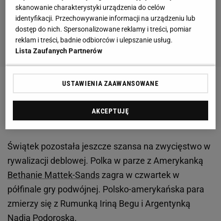
skanowanie charakterystyki urządzenia do celów
identyfikacji. Przechowywanie informacji na urządzeniu lub
dostęp do nich. Spersonalizowane reklamy i treści, pomiar
reklam i treści, badnie odbiorców i ulepszanie usług.
Lista Zaufanych Partnerów
USTAWIENIA ZAAWANSOWANE
Zobacz wideo
Iga Świątek: Najważniejsze jest to,
żeby nie mieć oczekiwań w stosunku do swojej gry.
AKCEPTUJĘ
Wtedy mój poziom się poprawia
Świątek pozostała jeszcze szansa na zwycięstwo w
rywalizacji deblowej. Polka w parze z Amerykanką
Bethanie Mattek-Sands
zagra w czwartek w
półfinale gry podwójnej. Polsko-amerykańska para
zmierzy się z Rumunką Iriną Begu i Argentynką
Nadią Podoroską.