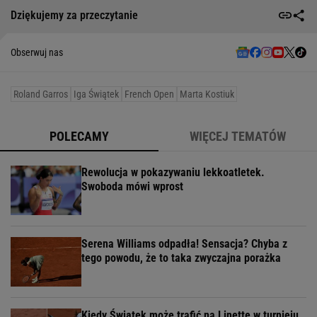
Dziękujemy za przeczytanie
Obserwuj nas
Roland Garros
Iga Świątek
French Open
Marta Kostiuk
POLECAMY
WIĘCEJ TEMATÓW
Rewolucja w pokazywaniu lekkoatletek.
Swoboda mówi wprost
Serena Williams odpadła! Sensacja? Chyba z
tego powodu, że to taka zwyczajna porażka
Kiedy Świątek może trafić na Linette w turnieju