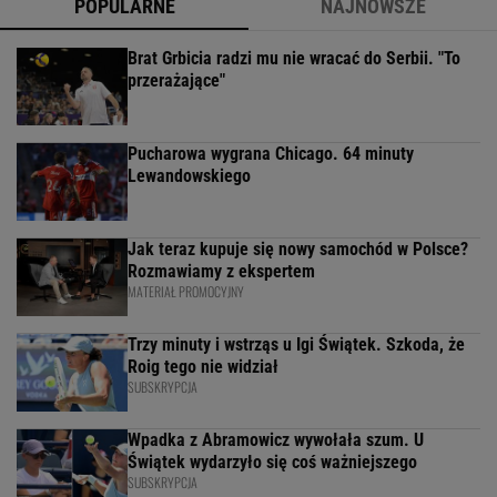
POPULARNE
NAJNOWSZE
Brat Grbicia radzi mu nie wracać do Serbii. "To
przerażające"
Pucharowa wygrana Chicago. 64 minuty
Lewandowskiego
Jak teraz kupuje się nowy samochód w Polsce?
Rozmawiamy z ekspertem
MATERIAŁ PROMOCYJNY
Trzy minuty i wstrząs u Igi Świątek. Szkoda, że
Roig tego nie widział
SUBSKRYPCJA
Wpadka z Abramowicz wywołała szum. U
Świątek wydarzyło się coś ważniejszego
SUBSKRYPCJA