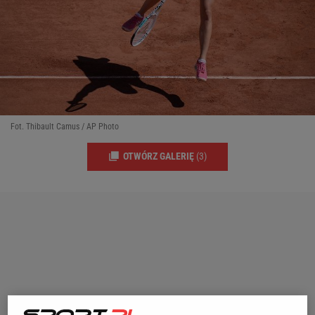
Fot. Thibault Camus / AP Photo
OTWÓRZ GALERIĘ
(3)