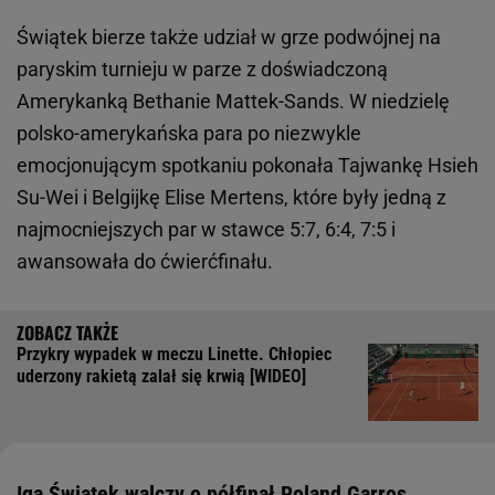
Świątek bierze także udział w grze podwójnej na
paryskim turnieju w parze z doświadczoną
Amerykanką Bethanie Mattek-Sands. W niedzielę
polsko-amerykańska para po niezwykle
emocjonującym spotkaniu pokonała Tajwankę Hsieh
Su-Wei i Belgijkę Elise Mertens, które były jedną z
najmocniejszych par w stawce 5:7, 6:4, 7:5 i
awansowała do ćwierćfinału.
Przykry wypadek w meczu Linette. Chłopiec
uderzony rakietą zalał się krwią [WIDEO]
Iga Świątek walczy o półfinał Roland Garros.