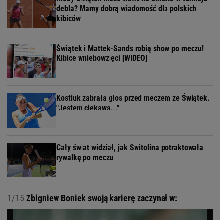
debla? Mamy dobrą wiadomość dla polskich
kibiców
Świątek i Mattek-Sands robią show po meczu!
Kibice wniebowzięci [WIDEO]
Kostiuk zabrała głos przed meczem ze Świątek.
"Jestem ciekawa..."
Cały świat widział, jak Switolina potraktowała
rywalkę po meczu
1/15
Zbigniew Boniek swoją karierę zaczynał w: