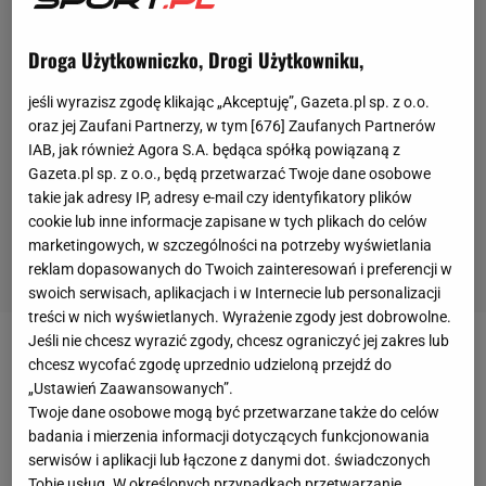
Droga Użytkowniczko, Drogi Użytkowniku,
jeśli wyrazisz zgodę klikając „Akceptuję”, Gazeta.pl sp. z o.o.
oraz jej Zaufani Partnerzy, w tym [
676
] Zaufanych Partnerów
IAB, jak również Agora S.A. będąca spółką powiązaną z
Gazeta.pl sp. z o.o., będą przetwarzać Twoje dane osobowe
takie jak adresy IP, adresy e-mail czy identyfikatory plików
cookie lub inne informacje zapisane w tych plikach do celów
marketingowych, w szczególności na potrzeby wyświetlania
reklam dopasowanych do Twoich zainteresowań i preferencji w
swoich serwisach, aplikacjach i w Internecie lub personalizacji
treści w nich wyświetlanych. Wyrażenie zgody jest dobrowolne.
Jeśli nie chcesz wyrazić zgody, chcesz ograniczyć jej zakres lub
Iga Świątek
w III rundzie
Roland Garros
2021 po raz
chcesz wycofać zgodę uprzednio udzieloną przejdź do
„Ustawień Zaawansowanych”.
kolejny udowodniła, że jest obecnie w wybitnej
Twoje dane osobowe mogą być przetwarzane także do celów
dyspozycji.
Polka
pokonała Estonkę Anett Kontaveit
badania i mierzenia informacji dotyczących funkcjonowania
7:6(7:4), 6:0 i awansowała do kolejnego etapu
serwisów i aplikacji lub łączone z danymi dot. świadczonych
Tobie usług. W określonych przypadkach przetwarzanie