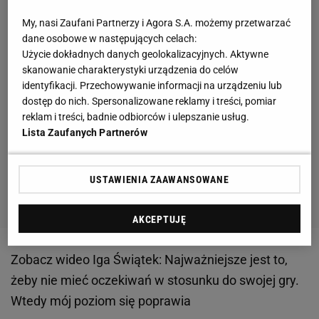
My, nasi Zaufani Partnerzy i Agora S.A. możemy przetwarzać
dane osobowe w następujących celach:
Użycie dokładnych danych geolokalizacyjnych. Aktywne
skanowanie charakterystyki urządzenia do celów
identyfikacji. Przechowywanie informacji na urządzeniu lub
dostęp do nich. Spersonalizowane reklamy i treści, pomiar
reklam i treści, badnie odbiorców i ulepszanie usług.
Lista Zaufanych Partnerów
USTAWIENIA ZAAWANSOWANE
AKCEPTUJĘ
Zobacz wideo
Iga Świątek: Najważniejsze jest to,
żeby nie mieć oczekiwań w stosunku do swojej gry.
Wtedy mój poziom się poprawia