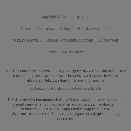
Copyright © Gazeta.pl sp. z o.o.
O Nas
Staże u nas
Reklama
Polityka prywatności
Wszystkie artykuły
Zasady korzystania z portalu
Zgłoś uwagi
Ustawienia prywatności
Właściciel niniejszego serwisu nie wyraża zgody na zwielokrotnianie ani inne
korzystanie z utworów rozpowszechnionych w tym serwisie, w celu
eksploracji tekstów i danych. Więcej informacji w
zastrzeżeniu dot. eksploracji tekstów i danych
Treści z
serwisów internetowych Grupy Wyborcza.pl
oraz serwisu tokfm.pl
prezentujemy w ramach komercyjnej współpracy z ich wydawcami:
Wyborcza sp. z o.o. oraz Grupą Radiową Agory sp. z o.o.
Wybrane treści z serwisu Sport.pl są dostępne po wykupieniu płatnej
subskrypcji