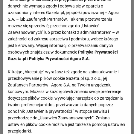
turnieju
. Pomimo tie-breaka w pierwszym secie, w
danych nie wymaga zgody i odbywa się w oparciu o
drugim polska tenisistka nie dała już swojej rywalce
uzasadniony interes Gazeta.pl, jej spółki powiązanej – Agora
najmniejszych szans i wygrała go bez straty gema.
S.A. – lub Zaufanych Partnerów. Takiemu przetwarzaniu
możesz się sprzeciwić, przechodząc do „Ustawień
Zaawansowanych” lub przez kontakt z administratorem – w
zależności od zakresu sprzeciwu i podmiotu, wobec którego
jest kierowany. Więcej informacji o przetwarzaniu danych
osobowych znajdziesz w dokumencie
Polityka Prywatności
Gazeta.pl
i
Polityka Prywatności Agora S.A.
Klikając „Akceptuję” wyrażasz też zgodę na zainstalowanie i
przechowywanie plików cookie Gazeta.pl sp. z o.o., jej
Zaufanych Partnerów i Agora S.A. na Twoim urządzeniu
końcowym. Możesz w każdej chwili zmienić swoje preferencje
dotyczące plików cookie, wywołując narzędzie do zarządzania
twoimi preferencjami dot. przetwarzania danych poprzez
odnośnik „Ustawienia prywatności ” w stopce serwisu i
przechodząc do „Ustawień Zaawansowanych”. Zmiana
ustawień plików cookie możliwa jest także za pomocą ustawień
przeglądarki.