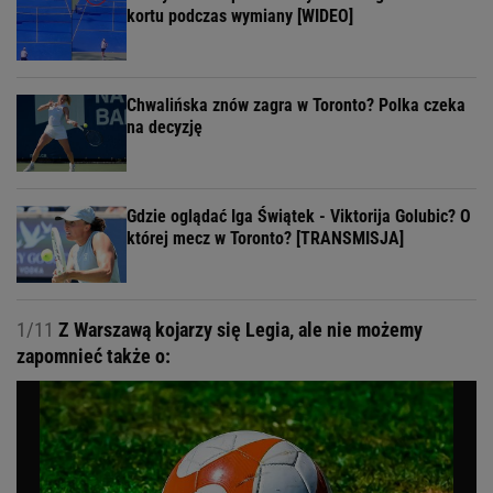
kortu podczas wymiany [WIDEO]
Chwalińska znów zagra w Toronto? Polka czeka
na decyzję
Gdzie oglądać Iga Świątek - Viktorija Golubic? O
której mecz w Toronto? [TRANSMISJA]
1/11
Z Warszawą kojarzy się Legia, ale nie możemy
zapomnieć także o: