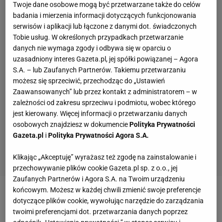
Twoje dane osobowe mogą być przetwarzane także do celów
badania i mierzenia informacji dotyczących funkcjonowania
serwisów i aplikacji lub łączone z danymi dot. świadczonych
Tobie usług. W określonych przypadkach przetwarzanie
danych nie wymaga zgody i odbywa się w oparciu o
uzasadniony interes Gazeta.pl, jej spółki powiązanej – Agora
S.A. – lub Zaufanych Partnerów. Takiemu przetwarzaniu
możesz się sprzeciwić, przechodząc do „Ustawień
Zaawansowanych” lub przez kontakt z administratorem – w
zależności od zakresu sprzeciwu i podmiotu, wobec którego
jest kierowany. Więcej informacji o przetwarzaniu danych
osobowych znajdziesz w dokumencie
Polityka Prywatności
Gazeta.pl
i
Polityka Prywatności Agora S.A.
Klikając „Akceptuję” wyrażasz też zgodę na zainstalowanie i
przechowywanie plików cookie Gazeta.pl sp. z o.o., jej
Zaufanych Partnerów i Agora S.A. na Twoim urządzeniu
końcowym. Możesz w każdej chwili zmienić swoje preferencje
Zobacz wideo
Sochan: Zawsze myślałem, że będę w
dotyczące plików cookie, wywołując narzędzie do zarządzania
NBA
twoimi preferencjami dot. przetwarzania danych poprzez