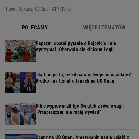
Hubert Hurkacz
US Open
ATP
Tenis
POLECAMY
WIĘCEJ TEMATÓW
Papszun dostał pytanie o Rajovicia i nie
wytrzymał. Oberwało się kibicom Legii
"Są tam po to, by kibicować twojemu upadkowi".
Krótko i na temat o fanach na US Open
Kibic wyprowadził Igę Świątek z równowagi.
"Przepraszam, ale robię wywiad"
Sceny na US Open. Amerykanin nagle uciekł z