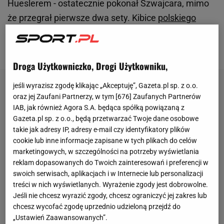
Hueslerem - ostatecznie pokonał Szwajcara, mimo
że przegrał pierwsze dwa sety. Kibice
polskiego
tenisisty liczyli, że w końcu awansuje
on przynajmniej do trzeciej rundy.
Droga Użytkowniczko, Drogi Użytkowniku,
jeśli wyrazisz zgodę klikając „Akceptuję”, Gazeta.pl sp. z o.o.
oraz jej Zaufani Partnerzy, w tym [
676
] Zaufanych Partnerów
IAB, jak również Agora S.A. będąca spółką powiązaną z
Gazeta.pl sp. z o.o., będą przetwarzać Twoje dane osobowe
takie jak adresy IP, adresy e-mail czy identyfikatory plików
cookie lub inne informacje zapisane w tych plikach do celów
marketingowych, w szczególności na potrzeby wyświetlania
reklam dopasowanych do Twoich zainteresowań i preferencji w
swoich serwisach, aplikacjach i w Internecie lub personalizacji
treści w nich wyświetlanych. Wyrażenie zgody jest dobrowolne.
Jeśli nie chcesz wyrazić zgody, chcesz ograniczyć jej zakres lub
chcesz wycofać zgodę uprzednio udzieloną przejdź do
„Ustawień Zaawansowanych”.