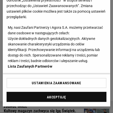
odnośnik „Ustawienia prywatności ” w stopce serwisu i
przechodząc do „Ustawień Zaawansowanych”. Zmiana
Hurkacz przegrywa, a eksperci zdziwieni. "Chwały
ustawień plików cookie możliwa jest także za pomocą ustawień
przeglądarki.
mu nie przynosi"
My, nasi Zaufani Partnerzy i Agora S.A. możemy przetwarzać
Do tej pory Hubertowi Hurkaczowi ta sztuka nie
dane osobowe w następujących celach:
udała się ani razu. Za każdym razem jego przygoda
Użycie dokładnych danych geolokalizacyjnych. Aktywne
skanowanie charakterystyki urządzenia do celów
z US Open kończyła się najdalej na drugiej rundzie.
identyfikacji. Przechowywanie informacji na urządzeniu lub
Już wiemy, że ten rok nie będzie inny. Hurkacz
dostęp do nich. Spersonalizowane reklamy i treści, pomiar
fatalnie rozpoczął
mecz
, a im dłużej grał, tym
reklam i treści, badnie odbiorców i ulepszanie usług.
Lista Zaufanych Partnerów
bardziej było widoczne, że coś mu doskwiera.
To
martwiło komentatorów Eurosportu, którzy
zastanawiali się, czy Polak nie ma jakichś
USTAWIENIA ZAAWANSOWANE
problemów zdrowotnych
.
AKCEPTUJĘ
Kultowy magazyn zachwyca się Igą Świątek.