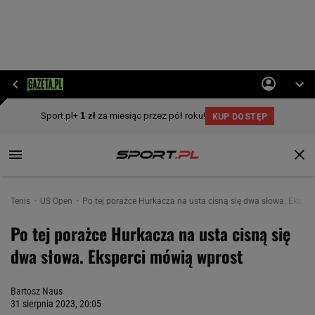
Tenis
US Open
Po tej porażce Hurkacza na usta cisną się dwa słowa. Ekspe
Po tej porażce Hurkacza na usta cisną się
dwa słowa. Eksperci mówią wprost
Bartosz Naus
31 sierpnia 2023, 20:05