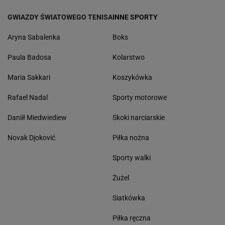
GWIAZDY ŚWIATOWEGO TENISA
INNE SPORTY
Aryna Sabalenka
Boks
Paula Badosa
Kolarstwo
Maria Sakkari
Koszykówka
Rafael Nadal
Sporty motorowe
Daniił Miedwiediew
Skoki narciarskie
Novak Djoković
Piłka nożna
Sporty walki
Żużel
Siatkówka
Piłka ręczna