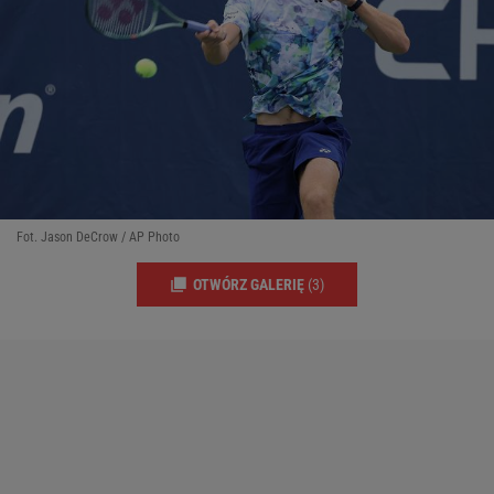
Fot. Jason DeCrow / AP Photo
OTWÓRZ GALERIĘ
(3)