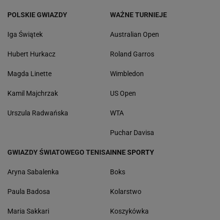
POLSKIE GWIAZDY
WAŻNE TURNIEJE
Iga Świątek
Australian Open
Hubert Hurkacz
Roland Garros
Magda Linette
Wimbledon
Kamil Majchrzak
US Open
Urszula Radwańska
WTA
Puchar Davisa
GWIAZDY ŚWIATOWEGO TENISA
INNE SPORTY
Aryna Sabalenka
Boks
Paula Badosa
Kolarstwo
Maria Sakkari
Koszykówka