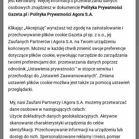
jest kierowany. Więcej informacji o przetwarzaniu danych
osobowych znajdziesz w dokumencie
Polityka Prywatności
Gazeta.pl
i
Polityka Prywatności Agora S.A.
Klikając „Akceptuję” wyrażasz też zgodę na zainstalowanie i
przechowywanie plików cookie Gazeta.pl sp. z o.o., jej
Zaufanych Partnerów i Agora S.A. na Twoim urządzeniu
końcowym. Możesz w każdej chwili zmienić swoje preferencje
dotyczące plików cookie, wywołując narzędzie do zarządzania
Zobacz wideo
Iga Świątek ciężko trenuje. Oto dowód
twoimi preferencjami dot. przetwarzania danych poprzez
odnośnik „Ustawienia prywatności ” w stopce serwisu i
przechodząc do „Ustawień Zaawansowanych”. Zmiana
"Pajacyk" Igi Świątek poruszył ekspertów
ustawień plików cookie możliwa jest także za pomocą ustawień
przeglądarki.
W pewnym momencie spotkania obie tenisistki
My, nasi Zaufani Partnerzy i Agora S.A. możemy przetwarzać
podbiegły do siatki. Davis zabierała się do uderzenia,
dane osobowe w następujących celach:
gdy Świątek zaczęła machać rękami i uniosła
Użycie dokładnych danych geolokalizacyjnych. Aktywne
rakietę do
góry
, aby zdekoncentrować Amerykankę.
skanowanie charakterystyki urządzenia do celów
Polka zrobiła "pajacyka", ale nie wybiła rywalki z
identyfikacji. Przechowywanie informacji na urządzeniu lub
dostęp do nich. Spersonalizowane reklamy i treści, pomiar