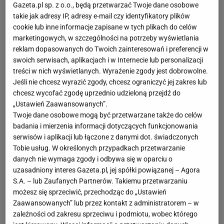
Gazeta.pl sp. z o.o., będą przetwarzać Twoje dane osobowe
takie jak adresy IP, adresy e-mail czy identyfikatory plików
cookie lub inne informacje zapisane w tych plikach do celów
marketingowych, w szczególności na potrzeby wyświetlania
reklam dopasowanych do Twoich zainteresowań i preferencji w
swoich serwisach, aplikacjach i w Internecie lub personalizacji
treści w nich wyświetlanych. Wyrażenie zgody jest dobrowolne.
Jeśli nie chcesz wyrazić zgody, chcesz ograniczyć jej zakres lub
chcesz wycofać zgodę uprzednio udzieloną przejdź do
„Ustawień Zaawansowanych”.
Twoje dane osobowe mogą być przetwarzane także do celów
badania i mierzenia informacji dotyczących funkcjonowania
serwisów i aplikacji lub łączone z danymi dot. świadczonych
Tobie usług. W określonych przypadkach przetwarzanie
danych nie wymaga zgody i odbywa się w oparciu o
uzasadniony interes Gazeta.pl, jej spółki powiązanej – Agora
S.A. – lub Zaufanych Partnerów. Takiemu przetwarzaniu
możesz się sprzeciwić, przechodząc do „Ustawień
Zaawansowanych” lub przez kontakt z administratorem – w
zależności od zakresu sprzeciwu i podmiotu, wobec którego