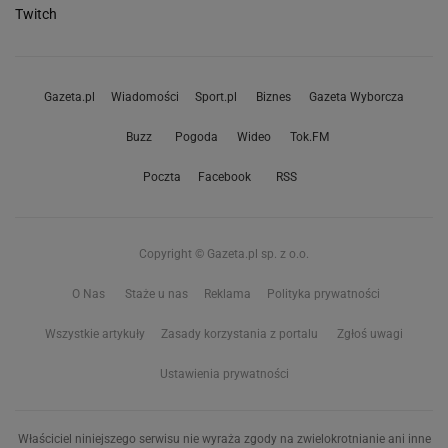
Twitch
Gazeta.pl
Wiadomości
Sport.pl
Biznes
Gazeta Wyborcza
Buzz
Pogoda
Wideo
Tok.FM
Poczta
Facebook
RSS
Copyright © Gazeta.pl sp. z o.o.
O Nas
Staże u nas
Reklama
Polityka prywatności
Wszystkie artykuły
Zasady korzystania z portalu
Zgłoś uwagi
Ustawienia prywatności
Właściciel niniejszego serwisu nie wyraża zgody na zwielokrotnianie ani inne