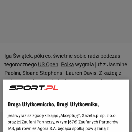
Iga Świątek, póki co, świetnie sobie radzi podczas
tegorocznego
US Open
.
Polka
wygrała już z Jasmine
Paolini, Sloane Stephens i Lauren Davis. Z każdą z
nich 2:0. Podczas pojedynku z Davis doszło jednak
do nietypowego zdarzenia, które nie wszystkim się
spodobało.
Droga Użytkowniczko, Drogi Użytkowniku,
jeśli wyrazisz zgodę klikając „Akceptuję”, Gazeta.pl sp. z o.o.
oraz jej Zaufani Partnerzy, w tym [
676
] Zaufanych Partnerów
IAB, jak również Agora S.A. będąca spółką powiązaną z