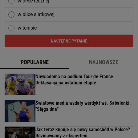
w piłce ręcznej
w piłce siatkowej
w tenisie
NASTĘPNE PYTANIE
POPULARNE
NAJNOWSZE
Niewiadoma na podium Tour de France.
Deklasacja na ostatnim etapie
Światowe media wydały werdykt ws. Sabalenki.
"Sięga dna"
Jak teraz kupuje się nowy samochód w Polsce?
Rozmawiamy z ekspertem