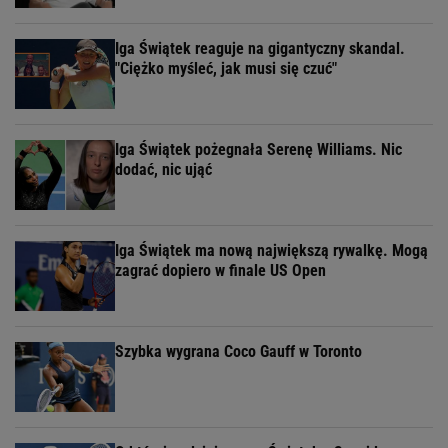
Iga Świątek reaguje na gigantyczny skandal.
"Ciężko myśleć, jak musi się czuć"
Iga Świątek pożegnała Serenę Williams. Nic
dodać, nic ująć
Iga Świątek ma nową największą rywalkę. Mogą
zagrać dopiero w finale US Open
Szybka wygrana Coco Gauff w Toronto