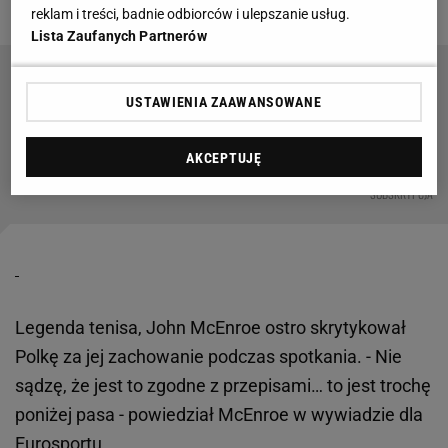
rytmu.
reklam i treści, badnie odbiorców i ulepszanie usług.
Lista Zaufanych Partnerów
Czytaj także:
USTAWIENIA ZAAWANSOWANE
Iga Świątek w
czwartej rundzie
US Open! Niech
AKCEPTUJĘ
jednak nikogo
nie zmyli wynik
SUBSKRYPCJA
meczu
Legenda tenisa, John McEnroe ostro skrytykował
Polkę za jej zachowanie podczas spotkania. - Nie
sądzę, że jest to zgodne z przepisami… to jest trochę
poniżej pasa - powiedział McEnroe w wywiadzie dla
Eurosportu.