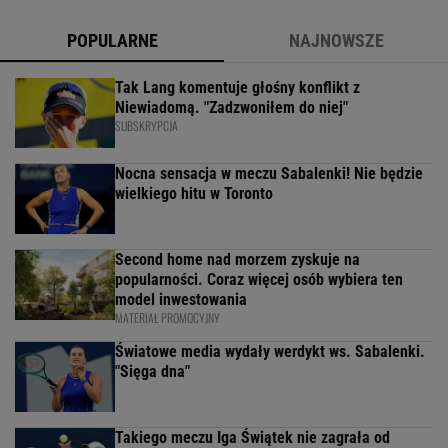
POPULARNE
NAJNOWSZE
Tak Lang komentuje głośny konflikt z
Niewiadomą. "Zadzwoniłem do niej"
SUBSKRYPCJA
Nocna sensacja w meczu Sabalenki! Nie będzie
wielkiego hitu w Toronto
Second home nad morzem zyskuje na
popularności. Coraz więcej osób wybiera ten
model inwestowania
MATERIAŁ PROMOCYJNY
Światowe media wydały werdykt ws. Sabalenki.
"Sięga dna"
Takiego meczu Iga Świątek nie zagrała od