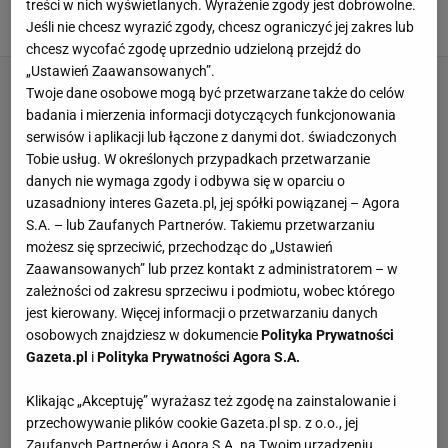
ale blisko awansu
treści w nich wyświetlanych. Wyrażenie zgody jest dobrowolne.
Jeśli nie chcesz wyrazić zgody, chcesz ograniczyć jej zakres lub
21 CZERWCA 2010, 21:24
rb,
chcesz wycofać zgodę uprzednio udzieloną przejdź do
„Ustawień Zaawansowanych”.
Twoje dane osobowe mogą być przetwarzane także do celów
badania i mierzenia informacji dotyczących funkcjonowania
serwisów i aplikacji lub łączone z danymi dot. świadczonych
Tobie usług. W określonych przypadkach przetwarzanie
danych nie wymaga zgody i odbywa się w oparciu o
uzasadniony interes Gazeta.pl, jej spółki powiązanej – Agora
S.A. – lub Zaufanych Partnerów. Takiemu przetwarzaniu
możesz się sprzeciwić, przechodząc do „Ustawień
Zaawansowanych” lub przez kontakt z administratorem – w
zależności od zakresu sprzeciwu i podmiotu, wobec którego
jest kierowany. Więcej informacji o przetwarzaniu danych
osobowych znajdziesz w dokumencie
Polityka Prywatności
Gazeta.pl
i
Polityka Prywatności Agora S.A.
Klikając „Akceptuję” wyrażasz też zgodę na zainstalowanie i
przechowywanie plików cookie Gazeta.pl sp. z o.o., jej
Zaufanych Partnerów i Agora S.A. na Twoim urządzeniu