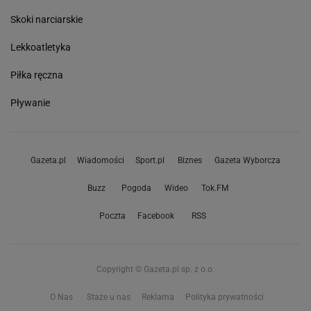
Skoki narciarskie
Lekkoatletyka
Piłka ręczna
Pływanie
Gazeta.pl
Wiadomości
Sport.pl
Biznes
Gazeta Wyborcza
Buzz
Pogoda
Wideo
Tok.FM
Poczta
Facebook
RSS
Copyright © Gazeta.pl sp. z o.o.
O Nas
Staże u nas
Reklama
Polityka prywatności