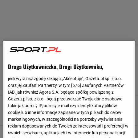
SZWAJCARIA NA MŚ 2010
Droga Użytkowniczko, Drogi Użytkowniku,
MŚ 2010. Szwajcaria remisuje z Hondurasem.
Oba zespoły odpadają
jeśli wyrazisz zgodę klikając „Akceptuję”, Gazeta.pl sp. z o.o.
oraz jej Zaufani Partnerzy, w tym [
676
] Zaufanych Partnerów
25 CZERWCA 2010, 22:23
wm,
IAB, jak również Agora S.A. będąca spółką powiązaną z
Gazeta.pl sp. z o.o., będą przetwarzać Twoje dane osobowe
RPA 2010. Szwajcaria atakuje
takie jak adresy IP, adresy e-mail czy identyfikatory plików
25 CZERWCA 2010, 00:05
Michał Szadkowski, Kapsztad,
cookie lub inne informacje zapisane w tych plikach do celów
marketingowych, w szczególności na potrzeby wyświetlania
reklam dopasowanych do Twoich zainteresowań i preferencji w
RPA 2010. Chile - Szwajcaria 1:0. Przegrani,
swoich serwisach, aplikacjach i w Internecie lub personalizacji