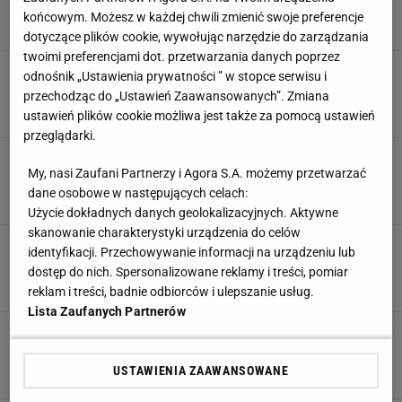
końcowym. Możesz w każdej chwili zmienić swoje preferencje
dotyczące plików cookie, wywołując narzędzie do zarządzania
twoimi preferencjami dot. przetwarzania danych poprzez
MŚ 2010. Szwajcaria rekordowa, choć
odnośnik „Ustawienia prywatności ” w stopce serwisu i
przegrana
przechodząc do „Ustawień Zaawansowanych”. Zmiana
21 CZERWCA 2010, 18:03
kd,
ustawień plików cookie możliwa jest także za pomocą ustawień
przeglądarki.
RPA 2010. Chile - Szwajcaria, czyli istne
My, nasi Zaufani Partnerzy i Agora S.A. możemy przetwarzać
"kartkowisko"
dane osobowe w następujących celach:
21 CZERWCA 2010, 17:59
łw,
Użycie dokładnych danych geolokalizacyjnych. Aktywne
skanowanie charakterystyki urządzenia do celów
MŚ 2010. Chile wygrywa 1:0 z wykartkowaną
identyfikacji. Przechowywanie informacji na urządzeniu lub
Szwajcarią
dostęp do nich. Spersonalizowane reklamy i treści, pomiar
21 CZERWCA 2010, 17:52
kd,
reklam i treści, badnie odbiorców i ulepszanie usług.
Lista Zaufanych Partnerów
RPA. Pierwsza czerwona kartka dla Szwajcarii
w historii MŚ
USTAWIENIA ZAAWANSOWANE
21 CZERWCA 2010, 16:47
łw,