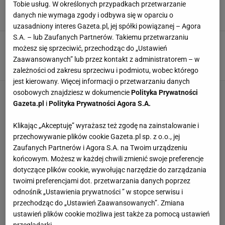
bezkonkurencyjne
Tobie usług. W określonych przypadkach przetwarzanie
danych nie wymaga zgody i odbywa się w oparciu o
5 CZERWCA 2012, 20:49
Materiały prasowe,
uzasadniony interes Gazeta.pl, jej spółki powiązanej – Agora
S.A. – lub Zaufanych Partnerów. Takiemu przetwarzaniu
Szczypiorniak na Orlikach: w Tarnowskich
możesz się sprzeciwić, przechodząc do „Ustawień
Górach deszcz na dzień dziecka
Zaawansowanych” lub przez kontakt z administratorem – w
5 CZERWCA 2012, 20:35
Materiały prasowe,
zależności od zakresu sprzeciwu i podmiotu, wobec którego
jest kierowany. Więcej informacji o przetwarzaniu danych
osobowych znajdziesz w dokumencie
Polityka Prywatności
Gazeta.pl
i
Polityka Prywatności Agora S.A.
Klikając „Akceptuję” wyrażasz też zgodę na zainstalowanie i
przechowywanie plików cookie Gazeta.pl sp. z o.o., jej
Zaufanych Partnerów i Agora S.A. na Twoim urządzeniu
końcowym. Możesz w każdej chwili zmienić swoje preferencje
dotyczące plików cookie, wywołując narzędzie do zarządzania
twoimi preferencjami dot. przetwarzania danych poprzez
odnośnik „Ustawienia prywatności ” w stopce serwisu i
przechodząc do „Ustawień Zaawansowanych”. Zmiana
ustawień plików cookie możliwa jest także za pomocą ustawień
przeglądarki.