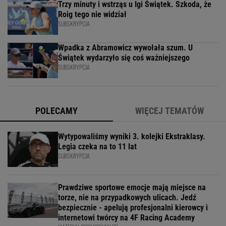
Trzy minuty i wstrząs u Igi Świątek. Szkoda, że
Roig tego nie widział
SUBSKRYPCJA
Wpadka z Abramowicz wywołała szum. U
Świątek wydarzyło się coś ważniejszego
SUBSKRYPCJA
POLECAMY
WIĘCEJ TEMATÓW
Wytypowaliśmy wyniki 3. kolejki Ekstraklasy.
Legia czeka na to 11 lat
SUBSKRYPCJA
Prawdziwe sportowe emocje mają miejsce na
torze, nie na przypadkowych ulicach. Jedź
bezpiecznie - apelują profesjonalni kierowcy i
internetowi twórcy na 4F Racing Academy