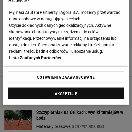
My, nasi Zaufani Partnerzy i Agora S.A. możemy przetwarzać
dane osobowe w następujących celach:
Użycie dokładnych danych geolokalizacyjnych. Aktywne
skanowanie charakterystyki urządzenia do celów
identyfikacji. Przechowywanie informacji na urządzeniu lub
dostęp do nich. Spersonalizowane reklamy i treści, pomiar
reklam i treści, badnie odbiorców i ulepszanie usług.
Szczypiorniak na Orlikach: Znamy finalistki ze
Lista Zaufanych Partnerów
Szczecina
5 CZERWCA 2012, 20:21
Materiały prasowe,
USTAWIENIA ZAAWANSOWANE
Szczypiorniak na Orlikach: Płock najlepszy u
siebie
AKCEPTUJĘ
5 CZERWCA 2012, 20:07
Materiały prasowe,
Szczypiorniak na Orlikach: wyniki turniejów w
Łodzi
5 CZERWCA 2012, 19:33
Materiały prasowe,