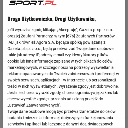
Droga Użytkowniczko, Drogi Użytkowniku,
jeśli wyrazisz zgodę klikając „Akceptuję”, Gazeta.pl sp. z o.o.
oraz jej Zaufani Partnerzy, w tym [
676
] Zaufanych Partnerów
IAB, jak również Agora S.A. będąca spółką powiązaną z
Gazeta.pl sp. z o.o., będą przetwarzać Twoje dane osobowe
takie jak adresy IP, adresy e-mail czy identyfikatory plików
cookie lub inne informacje zapisane w tych plikach do celów
marketingowych, w szczególności na potrzeby wyświetlania
reklam dopasowanych do Twoich zainteresowań i preferencji w
swoich serwisach, aplikacjach i w Internecie lub personalizacji
SZCZYPIORNIAK NA ORLIKACH
treści w nich wyświetlanych. Wyrażenie zgody jest dobrowolne.
Jeśli nie chcesz wyrazić zgody, chcesz ograniczyć jej zakres lub
Szczypiorniak na Orlikach. Wielki finał akcji w
chcesz wycofać zgodę uprzednio udzieloną przejdź do
katowickim Spodku
„Ustawień Zaawansowanych”.
18 CZERWCA 2012, 16:27
Informacja prasowa\,
Twoje dane osobowe mogą być przetwarzane także do celów
badania i mierzenia informacji dotyczących funkcjonowania
Szczypiorniak na Orlikach: Dębno
serwisów i aplikacji lub łączone z danymi dot. świadczonych