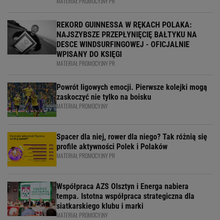
MATERIAŁ PROMOCYJNY PR
REKORD GUINNESSA W RĘKACH POLAKA:
NAJSZYBSZE PRZEPŁYNIĘCIĘ BAŁTYKU NA
DESCE WINDSURFINGOWEJ - OFICJALNIE
WPISANY DO KSIĘGI
MATERIAŁ PROMOCYJNY PR
Powrót ligowych emocji. Pierwsze kolejki mogą
zaskoczyć nie tylko na boisku
MATERIAŁ PROMOCYJNY
Spacer dla niej, rower dla niego? Tak różnią się
profile aktywności Polek i Polaków
MATERIAŁ PROMOCYJNY PR
Współpraca AZS Olsztyn i Energa nabiera
tempa. Istotna współpraca strategiczna dla
siatkarskiego klubu i marki
MATERIAŁ PROMOCYJNY