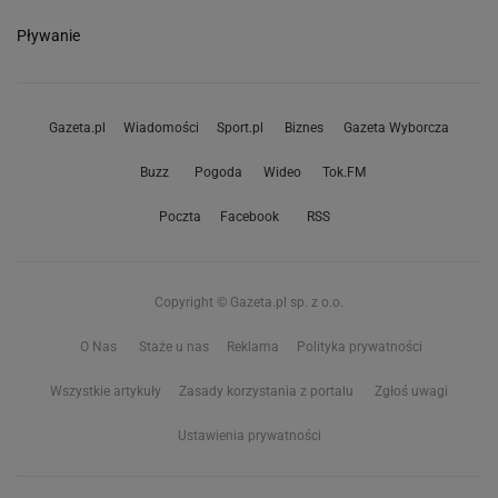
Pływanie
Gazeta.pl
Wiadomości
Sport.pl
Biznes
Gazeta Wyborcza
Buzz
Pogoda
Wideo
Tok.FM
Poczta
Facebook
RSS
Copyright © Gazeta.pl sp. z o.o.
O Nas
Staże u nas
Reklama
Polityka prywatności
Wszystkie artykuły
Zasady korzystania z portalu
Zgłoś uwagi
Ustawienia prywatności