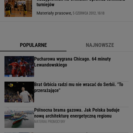
turniejów
5 CZERWCA 2012, 16:18
Materiały prasowe,
POPULARNE
NAJNOWSZE
Pucharowa wygrana Chicago. 64 minuty
Lewandowskiego
Brat Grbicia radzi mu nie wracać do Serbii. "To
przerażające"
Północna brama gazowa. Jak Polska buduje
nową architekturę energetyczną regionu
MATERIAŁ PROMOCYJNY