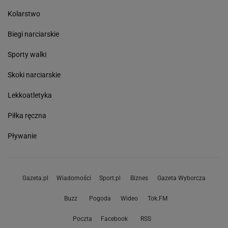
Kolarstwo
Biegi narciarskie
Sporty walki
Skoki narciarskie
Lekkoatletyka
Piłka ręczna
Pływanie
Gazeta.pl
Wiadomości
Sport.pl
Biznes
Gazeta Wyborcza
Buzz
Pogoda
Wideo
Tok.FM
Poczta
Facebook
RSS