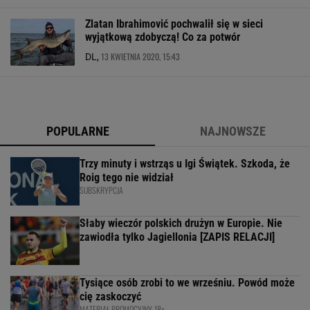
Zlatan Ibrahimović pochwalił się w sieci
wyjątkową zdobyczą! Co za potwór
13 KWIETNIA 2020, 15:43
DL,
POPULARNE
NAJNOWSZE
Trzy minuty i wstrząs u Igi Świątek. Szkoda, że
Roig tego nie widział
SUBSKRYPCJA
Słaby wieczór polskich drużyn w Europie. Nie
zawiodła tylko Jagiellonia [ZAPIS RELACJI]
Tysiące osób zrobi to we wrześniu. Powód może
cię zaskoczyć
MATERIAŁ PROMOCYJNY, 18+