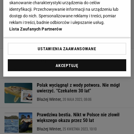
skanowanie charakterystyki urządzenia do celów
identyfikacji. Przechowywanie informacji na urządzeniu lub
dostęp do nich. Spersonalizowane reklamy i treści, pomiar
reklam i treści, badnie odbiorców i ulepszanie usług.
Lista Zaufanych Partnerów
USTAWIENIA ZAAWANSOWANE
Oto największy gigant w Polsce. Rekord.
"Trzęsły się nogi i ręce"
AKCEPTUJĘ
16 LISTOPADA 2023, 12:51
Michał Salamucha,
Polak wyciągnął z wody potwora. Nie mógł
uwierzyć. "Czekałem 30 lat"
20 MAJA 2023, 08:06
Błażej Winter,
Prawdziwa bestia. Nikt w Polsce nie złowił
większego okazu przez 50 lat
25 KWIETNIA 2023, 10:10
Błażej Winter,