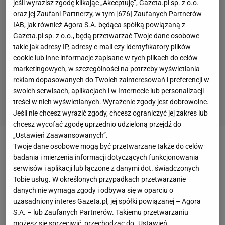
jeśli wyrazisz zgodę klikając „Akceptuję”, Gazeta.pl sp. z o.o.
oraz jej Zaufani Partnerzy, w tym [
676
] Zaufanych Partnerów
IAB, jak również Agora S.A. będąca spółką powiązaną z
Gazeta.pl sp. z o.o., będą przetwarzać Twoje dane osobowe
takie jak adresy IP, adresy e-mail czy identyfikatory plików
cookie lub inne informacje zapisane w tych plikach do celów
marketingowych, w szczególności na potrzeby wyświetlania
reklam dopasowanych do Twoich zainteresowań i preferencji w
swoich serwisach, aplikacjach i w Internecie lub personalizacji
treści w nich wyświetlanych. Wyrażenie zgody jest dobrowolne.
Jeśli nie chcesz wyrazić zgody, chcesz ograniczyć jej zakres lub
chcesz wycofać zgodę uprzednio udzieloną przejdź do
„Ustawień Zaawansowanych”.
SZCZUPAK
Twoje dane osobowe mogą być przetwarzane także do celów
badania i mierzenia informacji dotyczących funkcjonowania
serwisów i aplikacji lub łączone z danymi dot. świadczonych
Sobierajski przyznał się do oszustwa.
"Przepraszam tych, których zawiodłem"
Tobie usług. W określonych przypadkach przetwarzanie
danych nie wymaga zgody i odbywa się w oparciu o
20 MAJA 2026, 14:57
Jacek Hafka,
uzasadniony interes Gazeta.pl, jej spółki powiązanej – Agora
S.A. – lub Zaufanych Partnerów. Takiemu przetwarzaniu
Nowy rekord Polski! Takiej ryby nie było od
możesz się sprzeciwić, przechodząc do „Ustawień