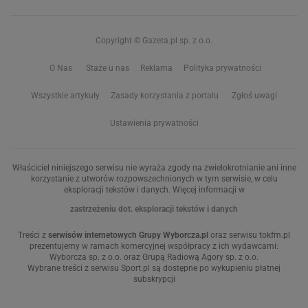
Copyright © Gazeta.pl sp. z o.o.
O Nas
Staże u nas
Reklama
Polityka prywatności
Wszystkie artykuły
Zasady korzystania z portalu
Zgłoś uwagi
Ustawienia prywatności
Właściciel niniejszego serwisu nie wyraża zgody na zwielokrotnianie ani inne
korzystanie z utworów rozpowszechnionych w tym serwisie, w celu
eksploracji tekstów i danych. Więcej informacji w
zastrzeżeniu dot. eksploracji tekstów i danych
Treści z
serwisów internetowych Grupy Wyborcza.pl
oraz serwisu tokfm.pl
prezentujemy w ramach komercyjnej współpracy z ich wydawcami:
Wyborcza sp. z o.o. oraz Grupą Radiową Agory sp. z o.o.
Wybrane treści z serwisu Sport.pl są dostępne po wykupieniu płatnej
subskrypcji