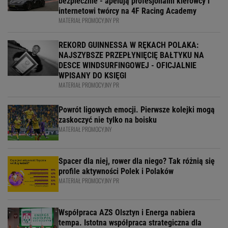
bezpiecznie - apelują profesjonalni kierowcy i
internetowi twórcy na 4F Racing Academy
MATERIAŁ PROMOCYJNY PR
REKORD GUINNESSA W RĘKACH POLAKA:
NAJSZYBSZE PRZEPŁYNIĘCIĘ BAŁTYKU NA
DESCE WINDSURFINGOWEJ - OFICJALNIE
WPISANY DO KSIĘGI
MATERIAŁ PROMOCYJNY PR
Powrót ligowych emocji. Pierwsze kolejki mogą
zaskoczyć nie tylko na boisku
MATERIAŁ PROMOCYJNY
Spacer dla niej, rower dla niego? Tak różnią się
profile aktywności Polek i Polaków
MATERIAŁ PROMOCYJNY PR
Współpraca AZS Olsztyn i Energa nabiera
tempa. Istotna współpraca strategiczna dla