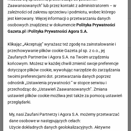
1970 roku. Monstrum
Zaawansowanych” lub przez kontakt z administratorem – w
3 MAJA 2026, 13:15
Bartosz Królikowski,
zależności od zakresu sprzeciwu i podmiotu, wobec którego
jest kierowany. Więcej informacji o przetwarzaniu danych
osobowych znajdziesz w dokumencie
Polityka Prywatności
Gdy zobaczył, co złowił, nie mógł uwierzyć. "To
szalone, po prostu niedorzeczne"
Gazeta.pl
i
Polityka Prywatności Agora S.A.
SUBSKRYPCJA
Klikając „Akceptuję” wyrażasz też zgodę na zainstalowanie i
przechowywanie plików cookie Gazeta.pl sp. z o.o., jej
Zaufanych Partnerów i Agora S.A. na Twoim urządzeniu
końcowym. Możesz w każdej chwili zmienić swoje preferencje
dotyczące plików cookie, wywołując narzędzie do zarządzania
twoimi preferencjami dot. przetwarzania danych poprzez
odnośnik „Ustawienia prywatności ” w stopce serwisu i
przechodząc do „Ustawień Zaawansowanych”. Zmiana
ustawień plików cookie możliwa jest także za pomocą ustawień
przeglądarki.
My, nasi Zaufani Partnerzy i Agora S.A. możemy przetwarzać
dane osobowe w następujących celach:
Użycie dokładnych danych geolokalizacyjnych. Aktywne