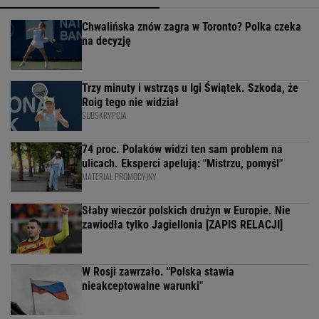
Chwalińska znów zagra w Toronto? Polka czeka
na decyzję
Trzy minuty i wstrząs u Igi Świątek. Szkoda, że
Roig tego nie widział
SUBSKRYPCJA
74 proc. Polaków widzi ten sam problem na
ulicach. Eksperci apelują: "Mistrzu, pomyśl"
MATERIAŁ PROMOCYJNY
Słaby wieczór polskich drużyn w Europie. Nie
zawiodła tylko Jagiellonia [ZAPIS RELACJI]
W Rosji zawrzało. "Polska stawia
nieakceptowalne warunki"