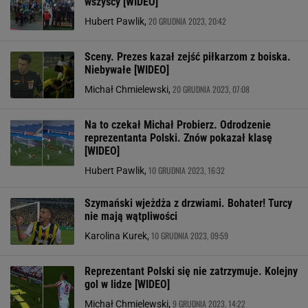
wszyscy [WIDEO]
20 GRUDNIA 2023, 20:42
Hubert Pawlik,
Sceny. Prezes kazał zejść piłkarzom z boiska.
Niebywałe [WIDEO]
20 GRUDNIA 2023, 07:08
Michał Chmielewski,
Na to czekał Michał Probierz. Odrodzenie
reprezentanta Polski. Znów pokazał klasę
[WIDEO]
10 GRUDNIA 2023, 16:32
Hubert Pawlik,
Szymański wjeżdża z drzwiami. Bohater! Turcy
nie mają wątpliwości
10 GRUDNIA 2023, 09:59
Karolina Kurek,
Reprezentant Polski się nie zatrzymuje. Kolejny
gol w lidze [WIDEO]
9 GRUDNIA 2023, 14:22
Michał Chmielewski,