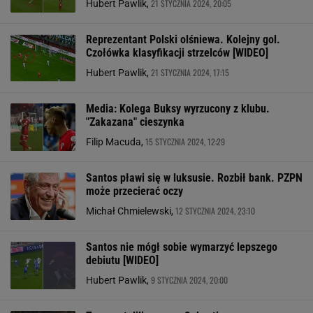
21 STYCZNIA 2024, 20:05
Hubert Pawlik,
Reprezentant Polski olśniewa. Kolejny gol.
Czołówka klasyfikacji strzelców [WIDEO]
21 STYCZNIA 2024, 17:15
Hubert Pawlik,
Media: Kolega Buksy wyrzucony z klubu.
"Zakazana" cieszynka
15 STYCZNIA 2024, 12:29
Filip Macuda,
Santos pławi się w luksusie. Rozbił bank. PZPN
może przecierać oczy
12 STYCZNIA 2024, 23:10
Michał Chmielewski,
Santos nie mógł sobie wymarzyć lepszego
debiutu [WIDEO]
9 STYCZNIA 2024, 20:00
Hubert Pawlik,