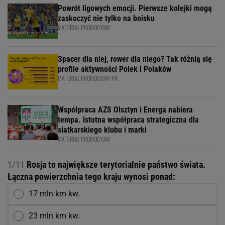
Powrót ligowych emocji. Pierwsze kolejki mogą
zaskoczyć nie tylko na boisku
MATERIAŁ PROMOCYJNY
Spacer dla niej, rower dla niego? Tak różnią się
profile aktywności Polek i Polaków
MATERIAŁ PROMOCYJNY PR
Współpraca AZS Olsztyn i Energa nabiera
tempa. Istotna współpraca strategiczna dla
siatkarskiego klubu i marki
MATERIAŁ PROMOCYJNY
1/11
Rosja to największe terytorialnie państwo świata.
Łączna powierzchnia tego kraju wynosi ponad:
17 mln km kw.
23 mln km kw.