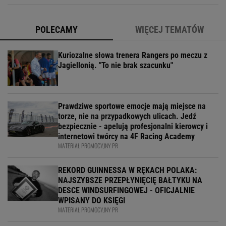
POLECAMY
WIĘCEJ TEMATÓW
Kuriozalne słowa trenera Rangers po meczu z
Jagiellonią. "To nie brak szacunku"
Prawdziwe sportowe emocje mają miejsce na
torze, nie na przypadkowych ulicach. Jedź
bezpiecznie - apelują profesjonalni kierowcy i
internetowi twórcy na 4F Racing Academy
MATERIAŁ PROMOCYJNY PR
REKORD GUINNESSA W RĘKACH POLAKA:
NAJSZYBSZE PRZEPŁYNIĘCIĘ BAŁTYKU NA
DESCE WINDSURFINGOWEJ - OFICJALNIE
WPISANY DO KSIĘGI
MATERIAŁ PROMOCYJNY PR