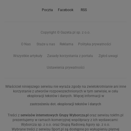
Poczta
Facebook
RSS
Copyright © Gazeta.pl sp. z o.o.
O Nas
Staże u nas
Reklama
Polityka prywatności
Wszystkie artykuły
Zasady korzystania z portalu
Zgłoś uwagi
Ustawienia prywatności
Właściciel niniejszego serwisu nie wyraża zgody na zwielokrotnianie ani inne
korzystanie z utworów rozpowszechnionych w tym serwisie, w celu
eksploracji tekstów i danych. Więcej informacji w
zastrzeżeniu dot. eksploracji tekstów i danych
Treści z
serwisów internetowych Grupy Wyborcza.pl
oraz serwisu tokfm.pl
prezentujemy w ramach komercyjnej współpracy z ich wydawcami:
Wyborcza sp. z o.o. oraz Grupą Radiową Agory sp. z o.o.
Wybrane treści z serwisu Sport.pl są dostępne po wykupieniu płatnej