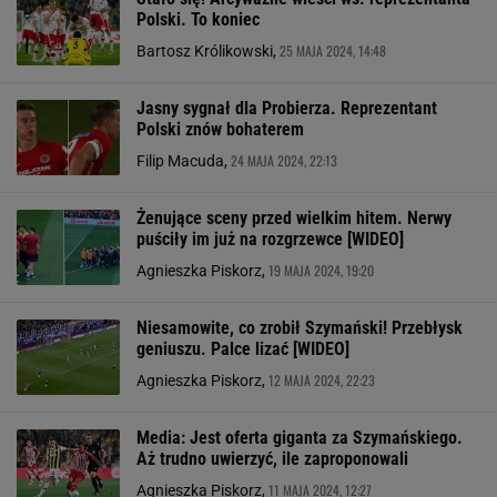
Polski. To koniec
25 MAJA 2024, 14:48
Bartosz Królikowski,
Jasny sygnał dla Probierza. Reprezentant
Polski znów bohaterem
24 MAJA 2024, 22:13
Filip Macuda,
Żenujące sceny przed wielkim hitem. Nerwy
puściły im już na rozgrzewce [WIDEO]
19 MAJA 2024, 19:20
Agnieszka Piskorz,
Niesamowite, co zrobił Szymański! Przebłysk
geniuszu. Palce lizać [WIDEO]
12 MAJA 2024, 22:23
Agnieszka Piskorz,
Media: Jest oferta giganta za Szymańskiego.
Aż trudno uwierzyć, ile zaproponowali
11 MAJA 2024, 12:27
Agnieszka Piskorz,