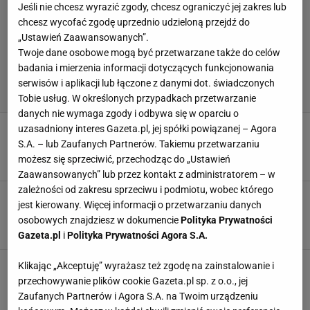
Jeśli nie chcesz wyrazić zgody, chcesz ograniczyć jej zakres lub
chcesz wycofać zgodę uprzednio udzieloną przejdź do
„Ustawień Zaawansowanych”.
Twoje dane osobowe mogą być przetwarzane także do celów
badania i mierzenia informacji dotyczących funkcjonowania
serwisów i aplikacji lub łączone z danymi dot. świadczonych
Tobie usług. W określonych przypadkach przetwarzanie
danych nie wymaga zgody i odbywa się w oparciu o
Krzysztof Piątek bohaterem! Doskonałe
uzasadniony interes Gazeta.pl, jej spółki powiązanej – Agora
wiadomości dla Probierza
S.A. – lub Zaufanych Partnerów. Takiemu przetwarzaniu
możesz się sprzeciwić, przechodząc do „Ustawień
5 PAŹDZIERNIKA 2024, 22:32
Agnieszka Piskorz,
Zaawansowanych” lub przez kontakt z administratorem – w
zależności od zakresu sprzeciwu i podmiotu, wobec którego
Mourinho kompletnie upokorzony.
jest kierowany. Więcej informacji o przetwarzaniu danych
Niewiarygodne, co zrobili po meczu
osobowych znajdziesz w dokumencie
Polityka Prywatności
22 WRZEŚNIA 2024, 15:31
Agnieszka Piskorz,
Gazeta.pl
i
Polityka Prywatności Agora S.A.
Turcy oszaleli na punkcie Piątka po jego
Klikając „Akceptuję” wyrażasz też zgodę na zainstalowanie i
wyczynie. "Architekt"
przechowywanie plików cookie Gazeta.pl sp. z o.o., jej
Zaufanych Partnerów i Agora S.A. na Twoim urządzeniu
2 WRZEŚNIA 2024, 08:16
Michał Chmielewski,