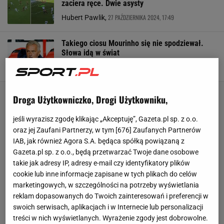
zaciera ręce. Dwie asysty
27 PAŹDZIERNIKA 2024, 17:49
Hubert Pawlik,
Takiego ciosu Mourinho się nie spodziewał.
Słowa idą w świat
22 PAŹDZIERNIKA 2024, 07:07
Agnieszka Piskorz,
Droga Użytkowniczko, Drogi Użytkowniku,
jeśli wyrazisz zgodę klikając „Akceptuję”, Gazeta.pl sp. z o.o.
oraz jej Zaufani Partnerzy, w tym [
676
] Zaufanych Partnerów
IAB, jak również Agora S.A. będąca spółką powiązaną z
Gazeta.pl sp. z o.o., będą przetwarzać Twoje dane osobowe
takie jak adresy IP, adresy e-mail czy identyfikatory plików
cookie lub inne informacje zapisane w tych plikach do celów
marketingowych, w szczególności na potrzeby wyświetlania
reklam dopasowanych do Twoich zainteresowań i preferencji w
swoich serwisach, aplikacjach i w Internecie lub personalizacji
treści w nich wyświetlanych. Wyrażenie zgody jest dobrowolne.