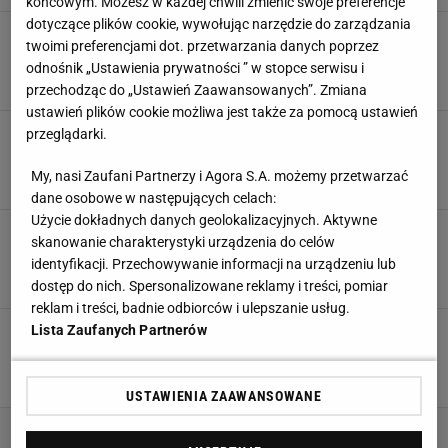
końcowym. Możesz w każdej chwili zmienić swoje preferencje
dotyczące plików cookie, wywołując narzędzie do zarządzania
Piątek strzela jak nakręcony. W lidze też już
twoimi preferencjami dot. przetwarzania danych poprzez
trafił
odnośnik „Ustawienia prywatności ” w stopce serwisu i
18 SIERPNIA 2024, 21:40
Agnieszka Piskorz,
przechodząc do „Ustawień Zaawansowanych”. Zmiana
ustawień plików cookie możliwa jest także za pomocą ustawień
Kozłowski już błyszczy w nowym klubie. Nie
przeglądarki.
mogą się go nachwalić
My, nasi Zaufani Partnerzy i Agora S.A. możemy przetwarzać
28 LIPCA 2024, 07:30
Bartosz Naus,
dane osobowe w następujących celach:
Użycie dokładnych danych geolokalizacyjnych. Aktywne
Media: Jest sensacyjna oferta za
skanowanie charakterystyki urządzenia do celów
Szymańskiego z giganta! Będzie rekord
identyfikacji. Przechowywanie informacji na urządzeniu lub
9 LIPCA 2024, 08:58
Agnieszka Piskorz,
dostęp do nich. Spersonalizowane reklamy i treści, pomiar
reklam i treści, badnie odbiorców i ulepszanie usług.
Lista Zaufanych Partnerów
Absolutny skandal. Po ostatnim meczu kibice
wpadli w furię. Gdzie jest granica? [WIDEO]
27 MAJA 2024, 17:07
Bartosz Królikowski,
USTAWIENIA ZAAWANSOWANE