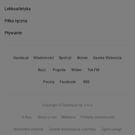
Lekkoatletyka
Piłka ręczna
Pływanie
Gazeta.pl
Wiadomości
Sport.pl
Biznes
Gazeta Wyborcza
Buzz
Pogoda
Wideo
Tok.FM
Poczta
Facebook
RSS
Copyright © Gazeta.pl sp. z o.o.
O Nas
Staże u nas
Reklama
Polityka prywatności
Wszystkie artykuły
Zasady korzystania z portalu
Zgłoś uwagi