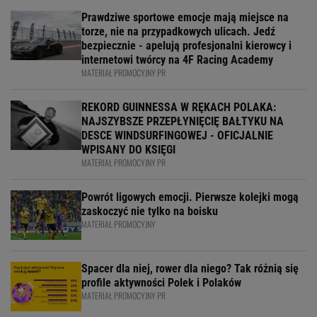
Prawdziwe sportowe emocje mają miejsce na
torze, nie na przypadkowych ulicach. Jedź
bezpiecznie - apelują profesjonalni kierowcy i
internetowi twórcy na 4F Racing Academy
MATERIAŁ PROMOCYJNY PR
REKORD GUINNESSA W RĘKACH POLAKA:
NAJSZYBSZE PRZEPŁYNIĘCIĘ BAŁTYKU NA
DESCE WINDSURFINGOWEJ - OFICJALNIE
WPISANY DO KSIĘGI
MATERIAŁ PROMOCYJNY PR
Powrót ligowych emocji. Pierwsze kolejki mogą
zaskoczyć nie tylko na boisku
MATERIAŁ PROMOCYJNY
Spacer dla niej, rower dla niego? Tak różnią się
profile aktywności Polek i Polaków
MATERIAŁ PROMOCYJNY PR