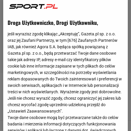
Droga Użytkowniczko, Drogi Użytkowniku,
jeśli wyrazisz zgodę klikając „Akceptuję”, Gazeta.pl sp. z o.o.
oraz jej Zaufani Partnerzy, w tym [
676
] Zaufanych Partnerów
IAB, jak również Agora S.A. będąca spółką powiązaną z
Gazeta.pl sp. z o.o., będą przetwarzać Twoje dane osobowe
takie jak adresy IP, adresy e-mail czy identyfikatory plików
cookie lub inne informacje zapisane w tych plikach do celów
marketingowych, w szczególności na potrzeby wyświetlania
reklam dopasowanych do Twoich zainteresowań i preferencji w
STEPHEN BOYER
swoich serwisach, aplikacjach i w Internecie lub personalizacji
treści w nich wyświetlanych. Wyrażenie zgody jest dobrowolne.
Po ostatniej piłce padł na kolana. Polski gigant
Jeśli nie chcesz wyrazić zgody, chcesz ograniczyć jej zakres lub
pod ścianą
chcesz wycofać zgodę uprzednio udzieloną przejdź do
„Ustawień Zaawansowanych”.
SUBSKRYPCJA
Twoje dane osobowe mogą być przetwarzane także do celów
badania i mierzenia informacji dotyczących funkcjonowania
Sceny w polskiej lidze! To wydarzyło się po raz
serwisów i aplikacji lub łączone z danymi dot. świadczonych