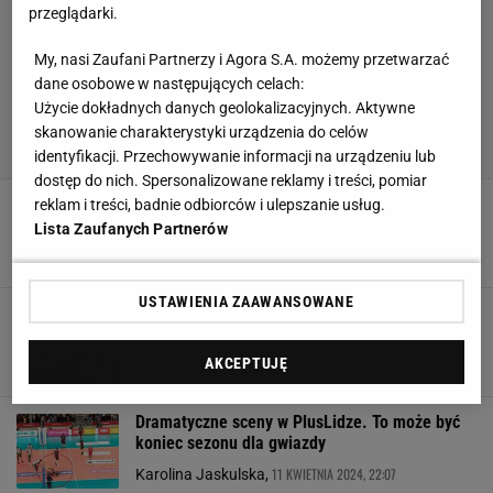
przeglądarki.
My, nasi Zaufani Partnerzy i Agora S.A. możemy przetwarzać
dane osobowe w następujących celach:
Użycie dokładnych danych geolokalizacyjnych. Aktywne
skanowanie charakterystyki urządzenia do celów
identyfikacji. Przechowywanie informacji na urządzeniu lub
dostęp do nich. Spersonalizowane reklamy i treści, pomiar
Burza w polskich klubach. Nietypowy przepis
reklam i treści, badnie odbiorców i ulepszanie usług.
uderza w ligowych bogaczy. "Absurd"
Lista Zaufanych Partnerów
SUBSKRYPCJA
USTAWIENIA ZAAWANSOWANE
Alarm u rywali Polaków! Mistrz olimpijski może
nie zagrać na igrzyskach w Paryżu
AKCEPTUJĘ
22 KWIETNIA 2024, 22:48
Jakub Seweryn,
Dramatyczne sceny w PlusLidze. To może być
koniec sezonu dla gwiazdy
11 KWIETNIA 2024, 22:07
Karolina Jaskulska,