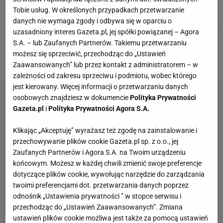
drugi w historii
Tobie usług. W określonych przypadkach przetwarzanie
15 MARCA 2025, 23:02
Paweł Matys,
danych nie wymaga zgody i odbywa się w oparciu o
uzasadniony interes Gazeta.pl, jej spółki powiązanej – Agora
Cztery lata i koniec. Polska liga straci wielką
S.A. – lub Zaufanych Partnerów. Takiemu przetwarzaniu
gwiazdę. Transferowy hit!
możesz się sprzeciwić, przechodząc do „Ustawień
Zaawansowanych” lub przez kontakt z administratorem – w
18 LUTEGO 2025, 17:41
Hubert Rybkowski,
zależności od zakresu sprzeciwu i podmiotu, wobec którego
jest kierowany. Więcej informacji o przetwarzaniu danych
osobowych znajdziesz w dokumencie
Polityka Prywatności
Gazeta.pl
i
Polityka Prywatności Agora S.A.
Klikając „Akceptuję” wyrażasz też zgodę na zainstalowanie i
przechowywanie plików cookie Gazeta.pl sp. z o.o., jej
Zaufanych Partnerów i Agora S.A. na Twoim urządzeniu
końcowym. Możesz w każdej chwili zmienić swoje preferencje
dotyczące plików cookie, wywołując narzędzie do zarządzania
twoimi preferencjami dot. przetwarzania danych poprzez
odnośnik „Ustawienia prywatności ” w stopce serwisu i
przechodząc do „Ustawień Zaawansowanych”. Zmiana
ustawień plików cookie możliwa jest także za pomocą ustawień