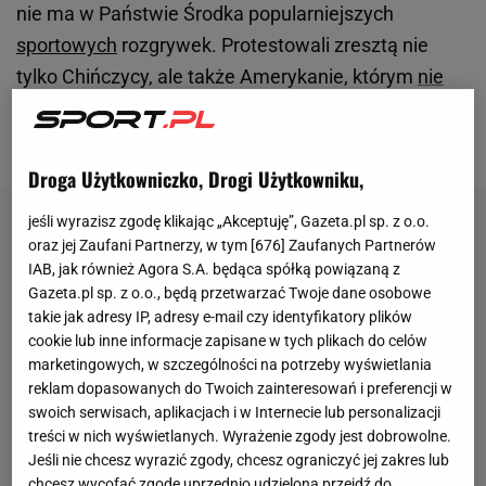
nie ma w Państwie Środka popularniejszych
sportowych
rozgrywek. Protestowali zresztą nie
tylko Chińczycy, ale także Amerykanie, którym
nie
bardzo podobała się reakcja władz NBA na ten
kryzys
.
Droga Użytkowniczko, Drogi Użytkowniku,
jeśli wyrazisz zgodę klikając „Akceptuję”, Gazeta.pl sp. z o.o.
oraz jej Zaufani Partnerzy, w tym [
676
] Zaufanych Partnerów
IAB, jak również Agora S.A. będąca spółką powiązaną z
Gazeta.pl sp. z o.o., będą przetwarzać Twoje dane osobowe
takie jak adresy IP, adresy e-mail czy identyfikatory plików
cookie lub inne informacje zapisane w tych plikach do celów
marketingowych, w szczególności na potrzeby wyświetlania
reklam dopasowanych do Twoich zainteresowań i preferencji w
swoich serwisach, aplikacjach i w Internecie lub personalizacji
treści w nich wyświetlanych. Wyrażenie zgody jest dobrowolne.
Jeśli nie chcesz wyrazić zgody, chcesz ograniczyć jej zakres lub
chcesz wycofać zgodę uprzednio udzieloną przejdź do