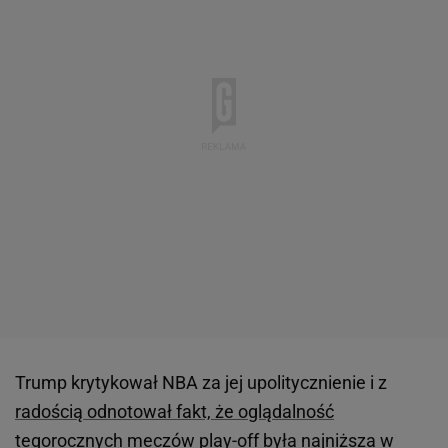
Trump krytykował NBA za jej upolitycznienie i z
radością odnotował fakt, że oglądalność
tegorocznych meczów play-off była najniższa w