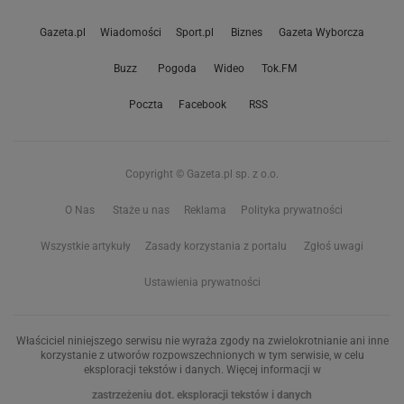
Gazeta.pl
Wiadomości
Sport.pl
Biznes
Gazeta Wyborcza
Buzz
Pogoda
Wideo
Tok.FM
Poczta
Facebook
RSS
Copyright © Gazeta.pl sp. z o.o.
O Nas
Staże u nas
Reklama
Polityka prywatności
Wszystkie artykuły
Zasady korzystania z portalu
Zgłoś uwagi
Ustawienia prywatności
Właściciel niniejszego serwisu nie wyraża zgody na zwielokrotnianie ani inne
korzystanie z utworów rozpowszechnionych w tym serwisie, w celu
eksploracji tekstów i danych. Więcej informacji w
zastrzeżeniu dot. eksploracji tekstów i danych