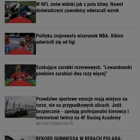
W NFL znów widoki jak z pola bitwy. Nawet
doświadczeni zawodnicy odwracali wzrok
Polityka zrujnowała wizerunek NBA. Kibice
odwrócili się od ligi
Szokujące zarobki rezerwowych. "Lewandowski
powinien zarabiać dwa razy więcej"
Prawdziwe sportowe emocje mają miejsce na
torze, nie na przypadkowych ulicach. Jedź
bezpiecznie - apelują profesjonalni kierowcy i
internetowi twórcy na 4F Racing Academy
MATERIAŁ PROMOCYJNY PR
REKORD GUINNESSA W RĘKACH POLAKA: