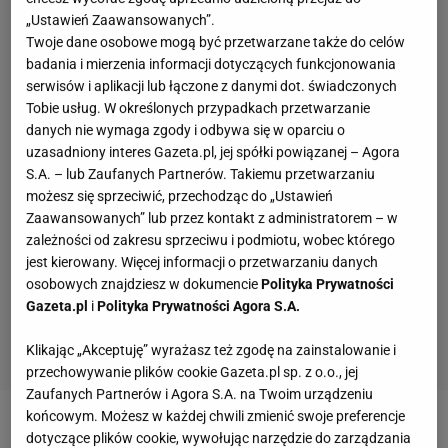
„Ustawień Zaawansowanych”.
Twoje dane osobowe mogą być przetwarzane także do celów
badania i mierzenia informacji dotyczących funkcjonowania
serwisów i aplikacji lub łączone z danymi dot. świadczonych
Tobie usług. W określonych przypadkach przetwarzanie
danych nie wymaga zgody i odbywa się w oparciu o
uzasadniony interes Gazeta.pl, jej spółki powiązanej – Agora
S.A. – lub Zaufanych Partnerów. Takiemu przetwarzaniu
możesz się sprzeciwić, przechodząc do „Ustawień
Zaawansowanych” lub przez kontakt z administratorem – w
zależności od zakresu sprzeciwu i podmiotu, wobec którego
jest kierowany. Więcej informacji o przetwarzaniu danych
osobowych znajdziesz w dokumencie
Polityka Prywatności
Gazeta.pl
i
Polityka Prywatności Agora S.A.
Klikając „Akceptuję” wyrażasz też zgodę na zainstalowanie i
przechowywanie plików cookie Gazeta.pl sp. z o.o., jej
Zaufanych Partnerów i Agora S.A. na Twoim urządzeniu
końcowym. Możesz w każdej chwili zmienić swoje preferencje
Zobacz wideo
dotyczące plików cookie, wywołując narzędzie do zarządzania