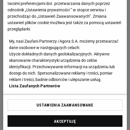
twoimi preferencjami dot. przetwarzania danych poprzez
odnośnik „Ustawienia prywatności ” w stopce serwisu i
Setki milionów dolarów strat
przechodząc do „Ustawień Zaawansowanych”. Zmiana
ustawień plików cookie możliwa jest także za pomocą ustawień
Jak podał Kevin Arnovitz ze portalu stacji
przeglądarki.
telewizyjnej ESPN, NBA straciła w wyniku konfliktu z
My, nasi Zaufani Partnerzy i Agora S.A. możemy przetwarzać
Chińczykami ponad 200 mln dolarów. Magazyn
dane osobowe w następujących celach:
"Fortune" pisze o sumie nawet dwa razy większej.
Użycie dokładnych danych geolokalizacyjnych. Aktywne
skanowanie charakterystyki urządzenia do celów
Mecze wróciły do państwowej telewizji w Chinach
identyfikacji. Przechowywanie informacji na urządzeniu lub
dopiero, gdy finały NBA wkroczyły w decydującą
dostęp do nich. Spersonalizowane reklamy i treści, pomiar
fazę - na piąte i szóste spotkanie serii. Może już
reklam i treści, badnie odbiorców i ulepszanie usług.
Lista Zaufanych Partnerów
wtedy Chińczycy wiedzieli, że człowiek, który
wywołał całą awanturę, z NBA odchodzi?
USTAWIENIA ZAAWANSOWANE
Dymisję Moreya przyjęto w Chinach entuzjastycznie.
W dniu jej ogłoszenia w tamtejszych mediach
AKCEPTUJĘ
społecznościowych nie było popularniejszego