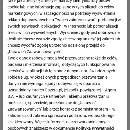
takie jak adresy IP, adresy e-mail czy identyfikatory plików
cookie lub inne informacje zapisane w tych plikach do celów
marketingowych, w szczególności na potrzeby wyświetlania
reklam dopasowanych do Twoich zainteresowań i preferencji w
swoich serwisach, aplikacjach i w Internecie lub personalizacji
treści w nich wyświetlanych. Wyrażenie zgody jest dobrowolne.
Jeśli nie chcesz wyrazić zgody, chcesz ograniczyć jej zakres lub
chcesz wycofać zgodę uprzednio udzieloną przejdź do
„Ustawień Zaawansowanych”.
Twoje dane osobowe mogą być przetwarzane także do celów
badania i mierzenia informacji dotyczących funkcjonowania
serwisów i aplikacji lub łączone z danymi dot. świadczonych
Tobie usług. W określonych przypadkach przetwarzanie
danych nie wymaga zgody i odbywa się w oparciu o
uzasadniony interes Gazeta.pl, jej spółki powiązanej – Agora
S.A. – lub Zaufanych Partnerów. Takiemu przetwarzaniu
możesz się sprzeciwić, przechodząc do „Ustawień
Zaawansowanych” lub przez kontakt z administratorem – w
zależności od zakresu sprzeciwu i podmiotu, wobec którego
jest kierowany. Więcej informacji o przetwarzaniu danych
osobowych znajdziesz w dokumencie
Polityka Prywatności