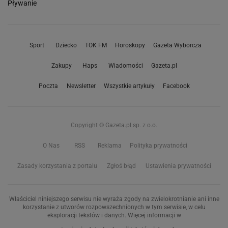
Pływanie
Sport
Dziecko
TOK FM
Horoskopy
Gazeta Wyborcza
Zakupy
Haps
Wiadomości
Gazeta.pl
Poczta
Newsletter
Wszystkie artykuły
Facebook
Copyright © Gazeta.pl sp. z o.o.
O Nas
RSS
Reklama
Polityka prywatności
Zasady korzystania z portalu
Zgłoś błąd
Ustawienia prywatności
Właściciel niniejszego serwisu nie wyraża zgody na zwielokrotnianie ani inne
korzystanie z utworów rozpowszechnionych w tym serwisie, w celu
eksploracji tekstów i danych. Więcej informacji w