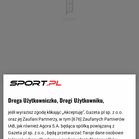
Anglicy nie zaliczą turnieju w RPA do udanych. Z
Droga Użytkowniczko, Drogi Użytkowniku,
dużym trudem przebrnęli przez fazę grupową, a w
jeśli wyrazisz zgodę klikając „Akceptuję”, Gazeta.pl sp. z o.o.
meczu 1/8 finału dosłownie odbili się od
oraz jej Zaufani Partnerzy, w tym [
676
] Zaufanych Partnerów
niemieckiego tarana - przegrali 1:4 i wrócili do domu.
IAB, jak również Agora S.A. będąca spółką powiązaną z
Gazeta.pl sp. z o.o., będą przetwarzać Twoje dane osobowe