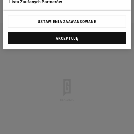
była moim ostatnim meczem w kadrze - powiedział
Lista Zaufanych Partnerów
oficjalnej stronie
Liverpoolu
.
USTAWIENIA ZAAWANSOWANE
AKCEPTUJĘ