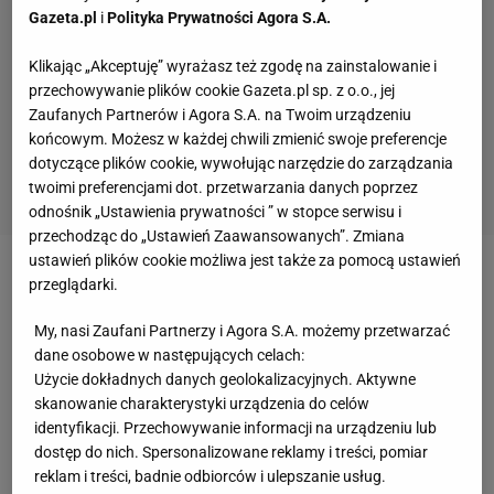
Gazeta.pl
i
Polityka Prywatności Agora S.A.
Klikając „Akceptuję” wyrażasz też zgodę na zainstalowanie i
przechowywanie plików cookie Gazeta.pl sp. z o.o., jej
Zaufanych Partnerów i Agora S.A. na Twoim urządzeniu
końcowym. Możesz w każdej chwili zmienić swoje preferencje
dotyczące plików cookie, wywołując narzędzie do zarządzania
twoimi preferencjami dot. przetwarzania danych poprzez
odnośnik „Ustawienia prywatności ” w stopce serwisu i
przechodząc do „Ustawień Zaawansowanych”. Zmiana
ustawień plików cookie możliwa jest także za pomocą ustawień
Steven
Gerrard
, który miał być gwiazdą kadry
przeglądarki.
Capello, nie spełnił do końca pokładanych w nim
My, nasi Zaufani Partnerzy i Agora S.A. możemy przetwarzać
oczekiwań. Pomocnik nie ma jednak zamiaru
dane osobowe w następujących celach:
dezerterować z kadry. Chce dalej grać, walczyć o
Użycie dokładnych danych geolokalizacyjnych. Aktywne
skanowanie charakterystyki urządzenia do celów
tytułu i przywrócić "Synom Albionu" blask.
identyfikacji. Przechowywanie informacji na urządzeniu lub
dostęp do nich. Spersonalizowane reklamy i treści, pomiar
- W żadnym razie nie chcę, by porażka z Niemcami
reklam i treści, badnie odbiorców i ulepszanie usług.