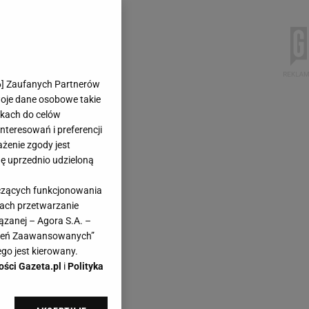
6
] Zaufanych Partnerów
woje dane osobowe takie
likach do celów
teresowań i preferencji
ażenie zgody jest
dę uprzednio udzieloną
yczących funkcjonowania
kach przetwarzanie
ązanej – Agora S.A. –
awień Zaawansowanych”
go jest kierowany.
ości Gazeta.pl
i
Polityka