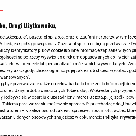
ko, Drogi Użytkowniku,
jąc „Akceptuję”, Gazeta.pl sp. z o.o. oraz jej Zaufani Partnerzy, w tym [
67
.A. będąca spółką powiązaną z Gazeta.pl sp. z o.o., będą przetwarzać T
ail czy identyfikatory plików cookie lub inne informacje zapisane w tych p
gólności na potrzeby wyświetlania reklam dopasowanych do Twoich zain
acjach i w Internecie lub personalizacji treści w nich wyświetlanych. Wyr
cesz wyrazić zgody, chcesz ograniczyć jej zakres lub chcesz wycofać zgo
aawansowanych”.
 być przetwarzane także do celów badania i mierzenia informacji dot
 łączone z danymi dot. świadczonych Tobie usług. W określonych przypad
i odbywa się w oparciu o uzasadniony interes Gazeta.pl, jej spółki powi
. Takiemu przetwarzaniu możesz się sprzeciwić, przechodząc do „Ust
nistratorem – w zależności od zakresu sprzeciwu i podmiotu, wobec które
etwarzaniu danych osobowych znajdziesz w dokumencie
Polityka Prywatn