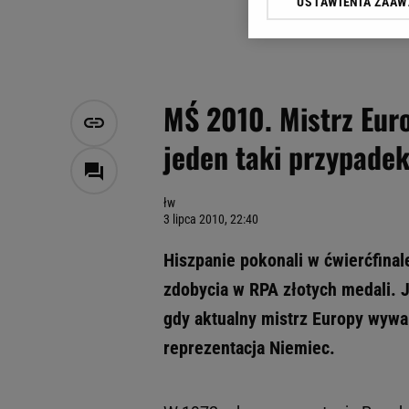
USTAWIENIA ZAA
Klikając „Akceptuję” wyra
Zaufanych Partnerów i A
dotyczące plików cookie,
odnośnik „Ustawienia pr
plików cookie możliwa je
MŚ 2010. Mistrz Eur
My, nasi Zaufani Partne
jeden taki przypade
Użycie dokładnych danych
Przechowywanie informacji
badnie odbiorców i uleps
łw
3 lipca 2010, 22:40
Hiszpanie pokonali w ćwierćfinal
zdobycia w RPA złotych medali. Je
gdy aktualny mistrz Europy wywal
reprezentacja Niemiec.