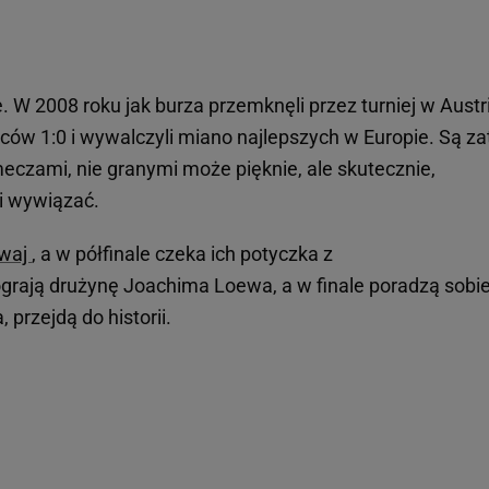
 W 2008 roku jak burza przemknęli przez turniej w Austrii
mców 1:0 i wywalczyli miano najlepszych w Europie. Są z
eczami, nie granymi może pięknie, ale skutecznie,
li wywiązać.
gwaj
, a w półfinale czeka ich potyczka z
grają drużynę Joachima Loewa, a w finale poradzą sobie
 przejdą do historii.