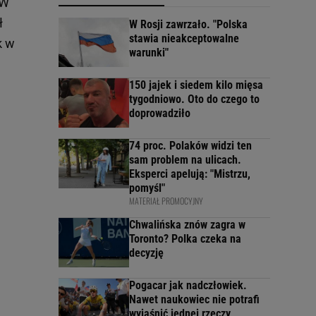
 W
ł
W Rosji zawrzało. "Polska
stawia nieakceptowalne
k w
warunki"
150 jajek i siedem kilo mięsa
tygodniowo. Oto do czego to
doprowadziło
74 proc. Polaków widzi ten
sam problem na ulicach.
Eksperci apelują: "Mistrzu,
pomyśl"
MATERIAŁ PROMOCYJNY
Chwalińska znów zagra w
Toronto? Polka czeka na
decyzję
Pogacar jak nadczłowiek.
Nawet naukowiec nie potrafi
wyjaśnić jednej rzeczy