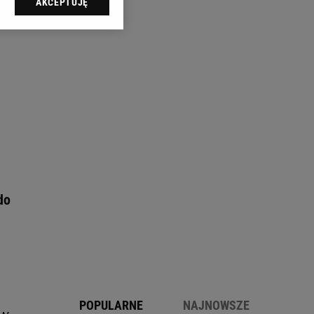
AKCEPTUJĘ
l sp. z o.o., jej
ić swoje preferencje
arzania danych poprzez
ych”. Zmiana ustawień
ach:
 celów identyfikacji.
omiar reklam i treści,
do
,
POPULARNE
NAJNOWSZE