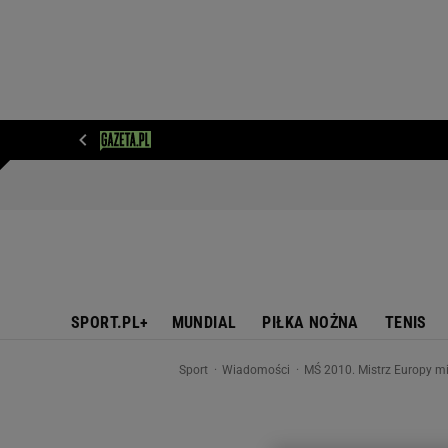
WIADOMOŚCI
NEXT
SPORT
PLOTEK
D
SPORT.PL+
MUNDIAL
PIŁKA NOŻNA
TENIS
Sport
Wiadomości
MŚ 2010. Mistrz Europy mi