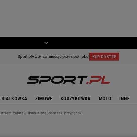
ZIECKO
MOTO
SIATKÓWKA
ZIMOWE
KOSZYKÓWKA
MOTO
INNE
strzem świata? Historia zna jeden taki przypadek