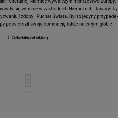
iki Federalnej Niemiec wywalczyła mistrzostwo Europy.
ywały się właśnie w zachodnich Niemczech i faworyt by
wyzwaniu i zdobyli Puchar Świata. Był to jedyny przypade
ropy potwierdził swoją dominację także na całym globie.