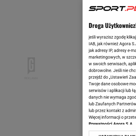
Droga Użytkownicz
jeśli wyrazisz zgodę klika
IAB, jak również Agora S
jak adresy IP, adresy e-m
marketingowych, w szcze
w swoich serwisach, aplik
dobrowolne. Jeśli nie ch
przejdź do „Ustawień Z
Twoje dane osobowe mogą
serwisów i aplikacji lub
danych nie wymaga zgody 
lub Zaufanych Partnerów
lub przez kontakt z admi
Więcej informacji o prz
Prywatności Agora S.A.