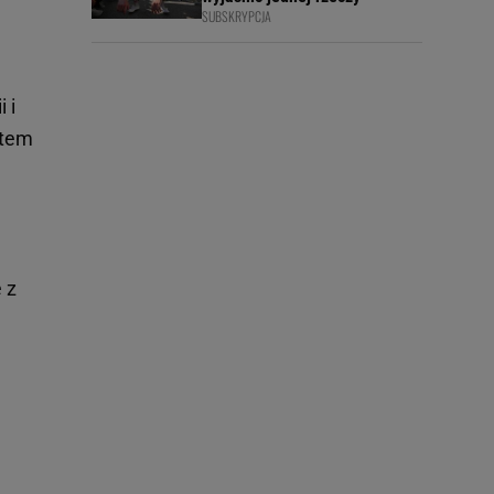
SUBSKRYPCJA
 i
atem
 z