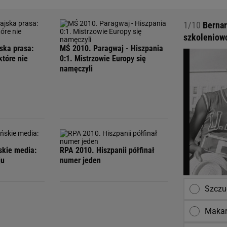
1/10
Bernar
szkoleniowc
ska prasa:
MŚ 2010. Paragwaj - Hiszpania
które nie
0:1. Mistrzowie Europy się
namęczyli
skie media:
RPA 2010. Hiszpanii półfinał
ju
numer jeden
Szczu
Maka