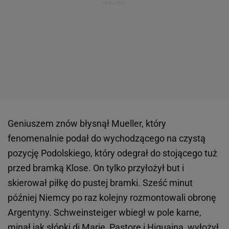
Geniuszem znów błysnął Mueller, który
fenomenalnie podał do wychodzącego na czystą
pozycję Podolskiego, który odegrał do stojącego tuż
przed bramką Klose. On tylko przyłożył but i
skierował piłkę do pustej bramki. Sześć minut
później Niemcy po raz kolejny rozmontowali obronę
Argentyny. Schweinsteiger wbiegł w pole karne,
minął jak słópki di Marię, Pastore i Higuaina, wyłożył