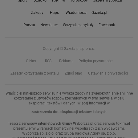
Sport
Dziecko
TOK FM
Horoskopy
Gazeta Wyborcza
Zakupy
Haps
Wiadomości
Gazeta.pl
Poczta
Newsletter
Wszystkie artykuły
Facebook
Copyright © Gazeta.pl sp. z o.o.
O Nas
RSS
Reklama
Polityka prywatności
Zasady korzystania z portalu
Zgłoś błąd
Ustawienia prywatności
Właściciel niniejszego serwisu nie wyraża zgody na zwielokrotnianie ani inne
korzystanie z utworów rozpowszechnionych w tym serwisie, w celu
eksploracji tekstów i danych. Więcej informacji w
zastrzeżeniu dot. eksploracji tekstów i danych
Treści z
serwisów internetowych Grupy Wyborcza.pl
oraz serwisu tokfm.pl
prezentujemy w ramach komercyjnej współpracy z ich wydawcami:
Wyborcza sp. z o.o. oraz Grupą Radiową Agory sp. z o.o.