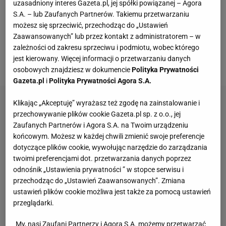
uzasadniony interes Gazeta.pl, jej spółki powiązanej – Agora
otrząsnąć. Grali jak sparaliżowani, ich ataki rozbijały
S.A. – lub Zaufanych Partnerów. Takiemu przetwarzaniu
się o świetnie funkcjonującą defensywę Niemiec i
możesz się sprzeciwić, przechodząc do „Ustawień
narażali się na kontrataki. Tylko nieskuteczności
Zaawansowanych” lub przez kontakt z administratorem – w
zależności od zakresu sprzeciwu i podmiotu, wobec którego
Klose,
Podolskiego
i Ozila zawdzięczali to, że po
jest kierowany. Więcej informacji o przetwarzaniu danych
pierwszej połowie przegrywali tylko jedną bramką.
osobowych znajdziesz w dokumencie
Polityka Prywatności
Gazeta.pl
i
Polityka Prywatności Agora S.A.
Klikając „Akceptuję” wyrażasz też zgodę na zainstalowanie i
przechowywanie plików cookie Gazeta.pl sp. z o.o., jej
Zaufanych Partnerów i Agora S.A. na Twoim urządzeniu
końcowym. Możesz w każdej chwili zmienić swoje preferencje
dotyczące plików cookie, wywołując narzędzie do zarządzania
twoimi preferencjami dot. przetwarzania danych poprzez
odnośnik „Ustawienia prywatności ” w stopce serwisu i
przechodząc do „Ustawień Zaawansowanych”. Zmiana
ustawień plików cookie możliwa jest także za pomocą ustawień
przeglądarki.
My, nasi Zaufani Partnerzy i Agora S.A. możemy przetwarzać