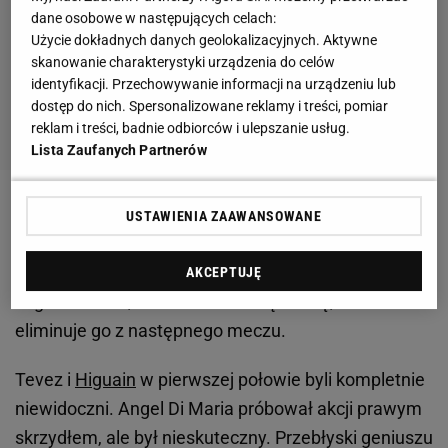
dane osobowe w następujących celach:
Użycie dokładnych danych geolokalizacyjnych. Aktywne
skanowanie charakterystyki urządzenia do celów
identyfikacji. Przechowywanie informacji na urządzeniu lub
dostęp do nich. Spersonalizowane reklamy i treści, pomiar
reklam i treści, badnie odbiorców i ulepszanie usług.
Lista Zaufanych Partnerów
Niemcy zdyscyplinowani, zorganizowani i skupieni
USTAWIENIA ZAAWANSOWANE
błędów w pierwszych 45 minutach prawie nie
popełniali. W 35. minucie ręką przed polem karnym
AKCEPTUJĘ
zagrał Mueller, za co dostał żółtą kartkę, która
eliminuje go z następnego meczu.
Tevez i
Higuain
w pierwszej połowie byli kompletnie
niewidoczni. Angel Di Maria próbował akcji prawym
skrzydłem, ale był nieskuteczny. Przebłyski geniuszu