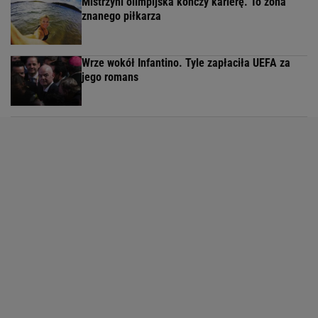
Mistrzyni olimpijska kończy karierę. To żona
znanego piłkarza
Wrze wokół Infantino. Tyle zapłaciła UEFA za
jego romans