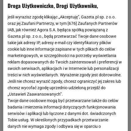
Droga Użytkowniczko, Drogi Użytkowniku,
jeśli wyrazisz zgodę klikając „Akceptuję”, Gazeta.pl sp. z o.o.
oraz jej Zaufani Partnerzy, w tym [
676
] Zaufanych Partnerów
IAB, jak również Agora S.A. będąca spółką powiązaną z
Gazeta.pl sp. z o.o., będą przetwarzać Twoje dane osobowe
takie jak adresy IP, adresy e-mail czy identyfikatory plików
cookie lub inne informacje zapisane w tych plikach do celów
marketingowych, w szczególności na potrzeby wyświetlania
reklam dopasowanych do Twoich zainteresowań i preferencji w
Już w 3. minucie spełniły się najkoszmarniejsze sny
swoich serwisach, aplikacjach i w Internecie lub personalizacji
treści w nich wyświetlanych. Wyrażenie zgody jest dobrowolne.
kibiców
Argentyny. Na lewym skrzydle Otamendi
Jeśli nie chcesz wyrazić zgody, chcesz ograniczyć jej zakres lub
sfaulował Klosego. Schweinsteiger wrzucił piłkę w
chcesz wycofać zgodę uprzednio udzieloną przejdź do
pole karne z rzutu wolnego, zza pleców obrońców
„Ustawień Zaawansowanych”.
Twoje dane osobowe mogą być przetwarzane także do celów
wybiegł Mueller, strzelił głowa. Piłka odbiła się
badania i mierzenia informacji dotyczących funkcjonowania
jeszcze od nogi Romero i wpadła do bramki.
serwisów i aplikacji lub łączone z danymi dot. świadczonych
Tobie usług. W określonych przypadkach przetwarzanie
Argentyńczycy byli zaskoczeni i długo nie potrafili się
danych nie wymaga zgody i odbywa się w oparciu o