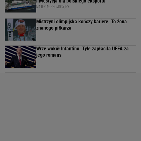
inwestycja dla polskiego eksportu
MATERIAŁ PROMOCYJNY
Mistrzyni olimpijska kończy karierę. To żona
znanego piłkarza
Wrze wokół Infantino. Tyle zapłaciła UEFA za
jego romans