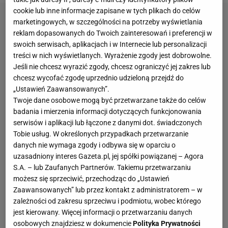
cookie lub inne informacje zapisane w tych plikach do celów
marketingowych, w szczególności na potrzeby wyświetlania
reklam dopasowanych do Twoich zainteresowań i preferencji w
swoich serwisach, aplikacjach i w Internecie lub personalizacji
treści w nich wyświetlanych. Wyrażenie zgody jest dobrowolne.
Jeśli nie chcesz wyrazić zgody, chcesz ograniczyć jej zakres lub
chcesz wycofać zgodę uprzednio udzieloną przejdź do
„Ustawień Zaawansowanych”.
Twoje dane osobowe mogą być przetwarzane także do celów
badania i mierzenia informacji dotyczących funkcjonowania
serwisów i aplikacji lub łączone z danymi dot. świadczonych
Tobie usług. W określonych przypadkach przetwarzanie
danych nie wymaga zgody i odbywa się w oparciu o
uzasadniony interes Gazeta.pl, jej spółki powiązanej – Agora
S.A. – lub Zaufanych Partnerów. Takiemu przetwarzaniu
możesz się sprzeciwić, przechodząc do „Ustawień
Zaawansowanych” lub przez kontakt z administratorem – w
zależności od zakresu sprzeciwu i podmiotu, wobec którego
jest kierowany. Więcej informacji o przetwarzaniu danych
osobowych znajdziesz w dokumencie
Polityka Prywatności