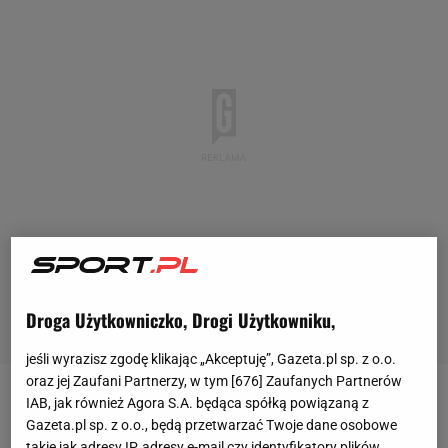
Droga Użytkowniczko, Drogi Użytkowniku,
jeśli wyrazisz zgodę klikając „Akceptuję”, Gazeta.pl sp. z o.o.
oraz jej Zaufani Partnerzy, w tym [
676
] Zaufanych Partnerów
IAB, jak również Agora S.A. będąca spółką powiązaną z
Meksyk na MŚ 2010 - wszystko, co warto wiedzieć ?
Gazeta.pl sp. z o.o., będą przetwarzać Twoje dane osobowe
takie jak adresy IP, adresy e-mail czy identyfikatory plików