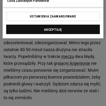
Lista Zaufanych Partnerów
pierwszej decyzji. Bramkę uznał mimo protestów
piłkarzy Meksyku.
USTAWIENIA ZAAWANSOWANE
Javier Aguirre (trener) - 'Pierwszy gol nas rozbił'
AKCEPTUJĘ
Nie chcę rozmawiać na
temat
sędziów. Ten gol nas
zdezorientował, zdezorganizował. Mimo tego przez
ostatnie 40-50 minut nasza drużyna nie straciła
twarzy. Popełniliśmy w trakcie
meczu
dwa błędy,
które przesądziły. Przy tak grającej
Argentynie
nie
mieliśmy czasu ponownie się zorganizować. Moim
piłkarzom po pierwszej bramce powiedziałem, żeby
podnieśli głowy i walczyli. Sędziom zdarza się mylić,
są tylko ludźmi. Nie mieliśmy dziś nerwów ze stali i
to się zemściło.