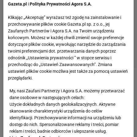
Gazeta.pl
i
Polityka Prywatności Agora S.A.
Klikając „Akceptuję” wyrażasz też zgodę na zainstalowanie i
przechowywanie plików cookie Gazeta.pl sp. z o.o., jej
Zaufanych Partnerów i Agora S.A. na Twoim urządzeniu
końcowym. Możesz w każdej chwili zmienić swoje preferencje
dotyczące plików cookie, wywołując narzędzie do zarządzania
twoimi preferencjami dot. przetwarzania danych poprzez
odnośnik „Ustawienia prywatności ” w stopce serwisu i
przechodząc do „Ustawień Zaawansowanych”. Zmiana
ustawień plików cookie możliwa jest także za pomocą ustawień
przeglądarki.
W 26. minucie spotkania strzał Leo Messiego dobił
głową Carlos Tevez. Jak pokazały powtórki,
My, nasi Zaufani Partnerzy i Agora S.A. możemy przetwarzać
dane osobowe w następujących celach:
napastnik
Manchesteru City
był ponad metr za
Użycie dokładnych danych geolokalizacyjnych. Aktywne
ostatnim obrońcą Meksyku. Sędzia główny
skanowanie charakterystyki urządzenia do celów
spotkania miał wątpliwości, więc swoją decyzję
identyfikacji. Przechowywanie informacji na urządzeniu lub
dostęp do nich. Spersonalizowane reklamy i treści, pomiar
poszedł skonsultować z arbitrem bocznym. Mimo
reklam i treści, badnie odbiorców i ulepszanie usług.
trwającej kilka minut rozmowy nie cofnął swojej