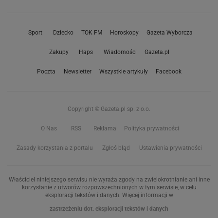
Sport
Dziecko
TOK FM
Horoskopy
Gazeta Wyborcza
Zakupy
Haps
Wiadomości
Gazeta.pl
Poczta
Newsletter
Wszystkie artykuły
Facebook
Copyright © Gazeta.pl sp. z o.o.
O Nas
RSS
Reklama
Polityka prywatności
Zasady korzystania z portalu
Zgłoś błąd
Ustawienia prywatności
Właściciel niniejszego serwisu nie wyraża zgody na zwielokrotnianie ani inne
korzystanie z utworów rozpowszechnionych w tym serwisie, w celu
eksploracji tekstów i danych. Więcej informacji w
zastrzeżeniu dot. eksploracji tekstów i danych