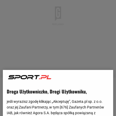
Przypomnijmy: Włosi, obrońcy Pucharu Świata, w
Droga Użytkowniczko, Drogi Użytkowniku,
trzech meczach grupy F uzbierali raptem dwa
jeśli wyrazisz zgodę klikając „Akceptuję”, Gazeta.pl sp. z o.o.
punkty i zajęli ostatnie miejsce. Stracili aż pięć
oraz jej Zaufani Partnerzy, w tym [
676
] Zaufanych Partnerów
bramek i w zawstydzający sposób pożegnali się z
IAB, jak również Agora S.A. będąca spółką powiązaną z