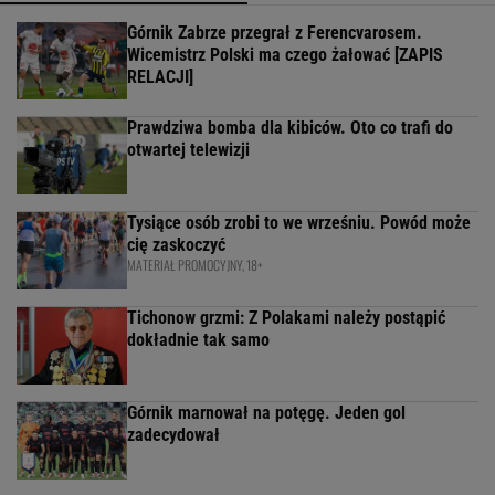
Górnik Zabrze przegrał z Ferencvarosem.
Wicemistrz Polski ma czego żałować [ZAPIS
RELACJI]
Prawdziwa bomba dla kibiców. Oto co trafi do
otwartej telewizji
Tysiące osób zrobi to we wrześniu. Powód może
cię zaskoczyć
MATERIAŁ PROMOCYJNY, 18+
Tichonow grzmi: Z Polakami należy postąpić
dokładnie tak samo
Górnik marnował na potęgę. Jeden gol
zadecydował