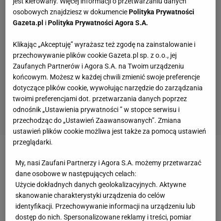
jest kierowany. Więcej informacji o przetwarzaniu danych
osobowych znajdziesz w dokumencie
Polityka Prywatności
Gazeta.pl
i
Polityka Prywatności Agora S.A.
Klikając „Akceptuję” wyrażasz też zgodę na zainstalowanie i
przechowywanie plików cookie Gazeta.pl sp. z o.o., jej
Zaufanych Partnerów i Agora S.A. na Twoim urządzeniu
końcowym. Możesz w każdej chwili zmienić swoje preferencje
dotyczące plików cookie, wywołując narzędzie do zarządzania
twoimi preferencjami dot. przetwarzania danych poprzez
odnośnik „Ustawienia prywatności ” w stopce serwisu i
przechodząc do „Ustawień Zaawansowanych”. Zmiana
ustawień plików cookie możliwa jest także za pomocą ustawień
przeglądarki.
Jednym z nielicznych graczy mogących wrócić do
My, nasi Zaufani Partnerzy i Agora S.A. możemy przetwarzać
kraju z podniesioną głową jest Fabio Quagliarella,
dane osobowe w następujących celach:
Użycie dokładnych danych geolokalizacyjnych. Aktywne
autor przepięknej bramki w
meczu
ze Słowacją.
skanowanie charakterystyki urządzenia do celów
Słowacja - Włochy 3:2. Quagliarella (3:2)
identyfikacji. Przechowywanie informacji na urządzeniu lub
dostęp do nich. Spersonalizowane reklamy i treści, pomiar