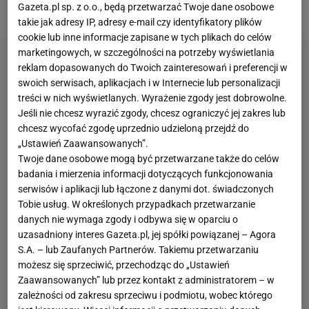
Gazeta.pl sp. z o.o., będą przetwarzać Twoje dane osobowe
RPA.
takie jak adresy IP, adresy e-mail czy identyfikatory plików
cookie lub inne informacje zapisane w tych plikach do celów
marketingowych, w szczególności na potrzeby wyświetlania
reklam dopasowanych do Twoich zainteresowań i preferencji w
swoich serwisach, aplikacjach i w Internecie lub personalizacji
treści w nich wyświetlanych. Wyrażenie zgody jest dobrowolne.
Jeśli nie chcesz wyrazić zgody, chcesz ograniczyć jej zakres lub
chcesz wycofać zgodę uprzednio udzieloną przejdź do
„Ustawień Zaawansowanych”.
Twoje dane osobowe mogą być przetwarzane także do celów
badania i mierzenia informacji dotyczących funkcjonowania
serwisów i aplikacji lub łączone z danymi dot. świadczonych
Tobie usług. W określonych przypadkach przetwarzanie
danych nie wymaga zgody i odbywa się w oparciu o
uzasadniony interes Gazeta.pl, jej spółki powiązanej – Agora
S.A. – lub Zaufanych Partnerów. Takiemu przetwarzaniu
możesz się sprzeciwić, przechodząc do „Ustawień
Zaawansowanych” lub przez kontakt z administratorem – w
zależności od zakresu sprzeciwu i podmiotu, wobec którego