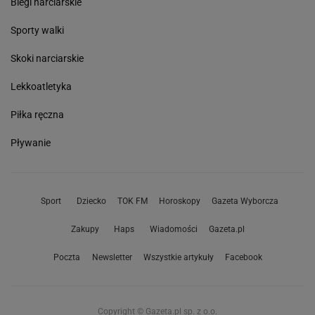
Biegi narciarskie
Sporty walki
Skoki narciarskie
Lekkoatletyka
Piłka ręczna
Pływanie
Sport
Dziecko
TOK FM
Horoskopy
Gazeta Wyborcza
Zakupy
Haps
Wiadomości
Gazeta.pl
Poczta
Newsletter
Wszystkie artykuły
Facebook
Copyright © Gazeta.pl sp. z o.o.