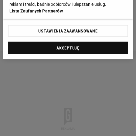
On też wypowiedział się na
temat
nowego trenera
reklam i treści, badnie odbiorców i ulepszanie usług.
reprezentacji Włoch - Cesare Prandelliego, który
Lista Zaufanych Partnerów
zastąpił na stanowisku Marcello Lippiego. Prandelli
w minionym sezonie
Serie
A zajął z Fiorentiną 11.
USTAWIENIA ZAAWANSOWANE
miejsce.
AKCEPTUJĘ