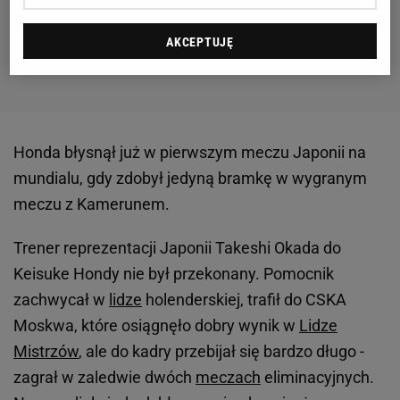
AKCEPTUJĘ
Honda błysnął już w pierwszym meczu Japonii na
mundialu, gdy zdobył jedyną bramkę w wygranym
meczu z Kamerunem.
Trener reprezentacji Japonii Takeshi Okada do
Keisuke Hondy nie był przekonany. Pomocnik
zachwycał w
lidze
holenderskiej, trafił do CSKA
Moskwa, które osiągnęło dobry wynik w
Lidze
Mistrzów
, ale do kadry przebijał się bardzo długo -
zagrał w zaledwie dwóch
meczach
eliminacyjnych.