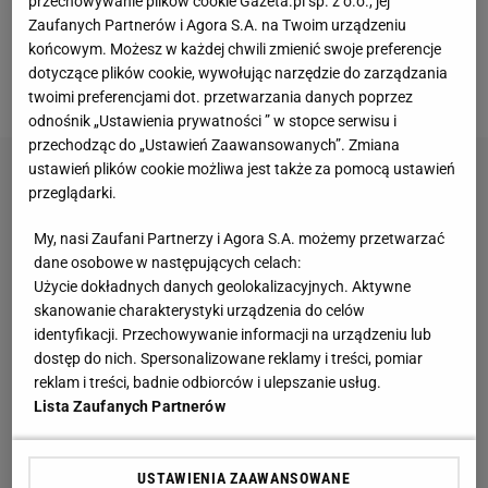
przechowywanie plików cookie Gazeta.pl sp. z o.o., jej
W 88. minucie Honda podał minął obrońcę zbiegł w
Zaufanych Partnerów i Agora S.A. na Twoim urządzeniu
końcowym. Możesz w każdej chwili zmienić swoje preferencje
kierunku bramki Sorensena i w ostatniej chwili oddał
dotyczące plików cookie, wywołując narzędzie do zarządzania
Okazakiemu, który trafił do pustej bramki.
twoimi preferencjami dot. przetwarzania danych poprzez
odnośnik „Ustawienia prywatności ” w stopce serwisu i
przechodząc do „Ustawień Zaawansowanych”. Zmiana
ustawień plików cookie możliwa jest także za pomocą ustawień
przeglądarki.
My, nasi Zaufani Partnerzy i Agora S.A. możemy przetwarzać
dane osobowe w następujących celach:
Użycie dokładnych danych geolokalizacyjnych. Aktywne
skanowanie charakterystyki urządzenia do celów
identyfikacji. Przechowywanie informacji na urządzeniu lub
dostęp do nich. Spersonalizowane reklamy i treści, pomiar
reklam i treści, badnie odbiorców i ulepszanie usług.
Lista Zaufanych Partnerów
USTAWIENIA ZAAWANSOWANE