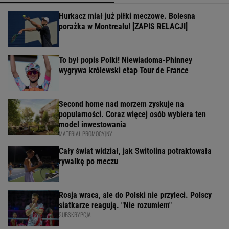
Hurkacz miał już piłki meczowe. Bolesna
porażka w Montrealu! [ZAPIS RELACJI]
To był popis Polki! Niewiadoma-Phinney
wygrywa królewski etap Tour de France
Second home nad morzem zyskuje na
popularności. Coraz więcej osób wybiera ten
model inwestowania
MATERIAŁ PROMOCYJNY
Cały świat widział, jak Switolina potraktowała
rywalkę po meczu
Rosja wraca, ale do Polski nie przyleci. Polscy
siatkarze reagują. "Nie rozumiem"
SUBSKRYPCJA