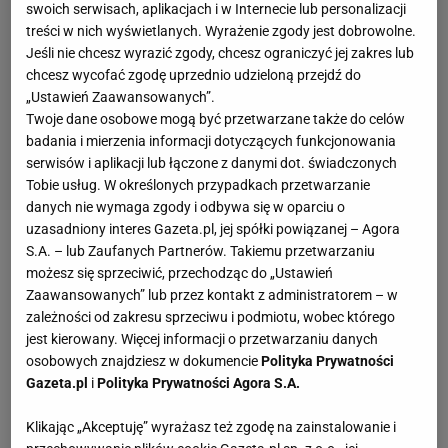
swoich serwisach, aplikacjach i w Internecie lub personalizacji
treści w nich wyświetlanych. Wyrażenie zgody jest dobrowolne.
Jeśli nie chcesz wyrazić zgody, chcesz ograniczyć jej zakres lub
chcesz wycofać zgodę uprzednio udzieloną przejdź do
„Ustawień Zaawansowanych”.
Twoje dane osobowe mogą być przetwarzane także do celów
badania i mierzenia informacji dotyczących funkcjonowania
serwisów i aplikacji lub łączone z danymi dot. świadczonych
Tobie usług. W określonych przypadkach przetwarzanie
danych nie wymaga zgody i odbywa się w oparciu o
uzasadniony interes Gazeta.pl, jej spółki powiązanej – Agora
S.A. – lub Zaufanych Partnerów. Takiemu przetwarzaniu
Honda, czyli lider
możesz się sprzeciwić, przechodząc do „Ustawień
Zaawansowanych” lub przez kontakt z administratorem – w
W 17. minucie Keisuke Honda fantastycznie uderzył
zależności od zakresu sprzeciwu i podmiotu, wobec którego
z rzutu wolnego z ponad 35 metrów. Piłka leciała
jest kierowany. Więcej informacji o przetwarzaniu danych
osobowych znajdziesz w dokumencie
Polityka Prywatności
ponad 100
km
/h, Sorensen bujnął się w lewą stronę,
Gazeta.pl
i
Polityka Prywatności Agora S.A.
ale strzał poszedł w prawą. Duńczyk wyciągnął się
jak struna, ale piłki sięgnąć nie zdołał.
Klikając „Akceptuję” wyrażasz też zgodę na zainstalowanie i