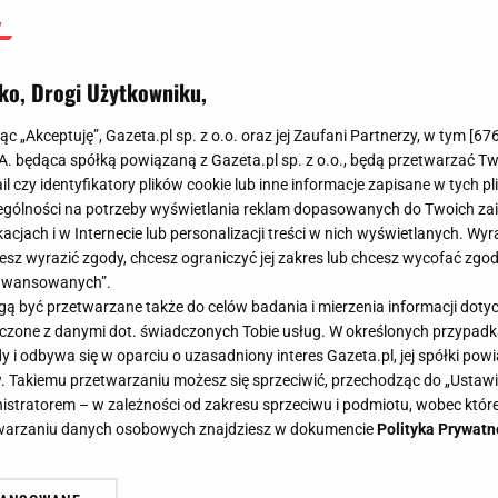
ko, Drogi Użytkowniku,
jąc „Akceptuję”, Gazeta.pl sp. z o.o. oraz jej Zaufani Partnerzy, w tym [
67
.A. będąca spółką powiązaną z Gazeta.pl sp. z o.o., będą przetwarzać T
ail czy identyfikatory plików cookie lub inne informacje zapisane w tych p
gólności na potrzeby wyświetlania reklam dopasowanych do Twoich zain
acjach i w Internecie lub personalizacji treści w nich wyświetlanych. Wyr
cesz wyrazić zgody, chcesz ograniczyć jej zakres lub chcesz wycofać zgo
aawansowanych”.
 być przetwarzane także do celów badania i mierzenia informacji dot
 łączone z danymi dot. świadczonych Tobie usług. W określonych przypad
i odbywa się w oparciu o uzasadniony interes Gazeta.pl, jej spółki powi
. Takiemu przetwarzaniu możesz się sprzeciwić, przechodząc do „Ust
nistratorem – w zależności od zakresu sprzeciwu i podmiotu, wobec które
etwarzaniu danych osobowych znajdziesz w dokumencie
Polityka Prywatn