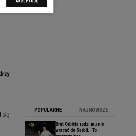
AKCEPTUJĘ
l sp. z o.o., jej
ić swoje preferencje
arzania danych poprzez
ych”. Zmiana ustawień
ach:
 celów identyfikacji.
omiar reklam i treści,
drzy
POPULARNE
NAJNOWSZE
 się
Brat Grbicia radzi mu nie
wracać do Serbii. "To