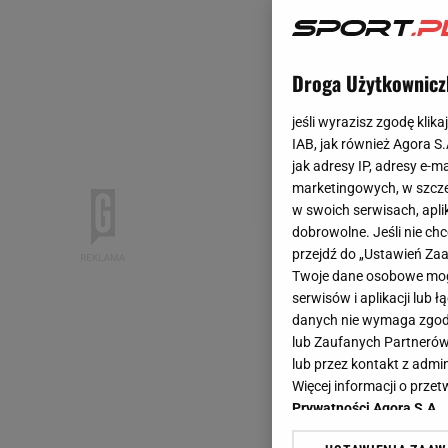
Droga Użytkownicz
jeśli wyrazisz zgodę klika
IAB, jak również Agora S
jak adresy IP, adresy e-m
marketingowych, w szcze
w swoich serwisach, aplik
dobrowolne. Jeśli nie ch
przejdź do „Ustawień Z
Twoje dane osobowe mogą
serwisów i aplikacji lub
danych nie wymaga zgody 
lub Zaufanych Partnerów
lub przez kontakt z admi
Więcej informacji o prz
Prywatności Agora S.A.