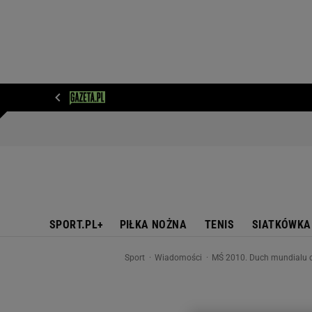
WIADOMOŚCI
NEXT
SPORT
PLOTEK
D
SPORT.PL+
PIŁKA NOŻNA
TENIS
SIATKÓWKA
Sport
Wiadomości
MŚ 2010. Duch mundialu 