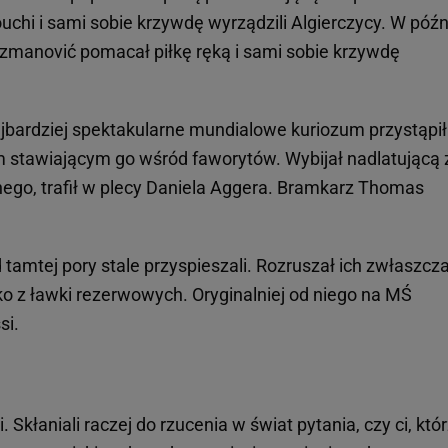
uchi i sami sobie krzywdę wyrządzili Algierczycy. W póź
zmanović pomacał piłkę ręką i sami sobie krzywdę
jbardziej spektakularne mundialowe kuriozum przystąpił
m stawiającym go wśród faworytów. Wybijał nadlatującą 
rnego, trafił w plecy Daniela Aggera. Bramkarz Thomas
d tamtej pory stale przyspieszali. Rozruszał ich zwłaszcz
isko z ławki rezerwowych. Oryginalniej od niego na MŚ
si.
 Skłaniali raczej do rzucenia w świat pytania, czy ci, któ