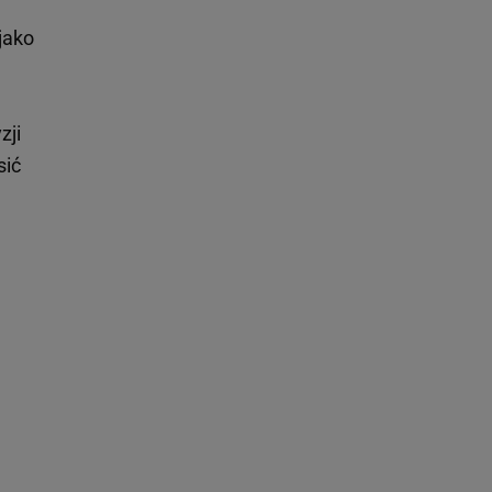
jako
zji
sić