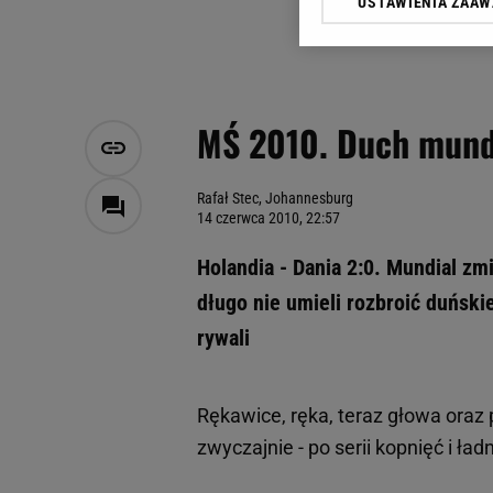
USTAWIENIA ZAA
Klikając „Akceptuję” wyra
Zaufanych Partnerów i A
dotyczące plików cookie,
odnośnik „Ustawienia pr
plików cookie możliwa je
MŚ 2010. Duch mund
My, nasi Zaufani Partne
Użycie dokładnych danych
Przechowywanie informacji
Rafał Stec, Johannesburg
14 czerwca 2010, 22:57
badnie odbiorców i uleps
Holandia - Dania 2:0. Mundial zm
długo nie umieli rozbroić duńskie
rywali
Rękawice, ręka, teraz głowa oraz p
zwyczajnie - po serii kopnięć i ła