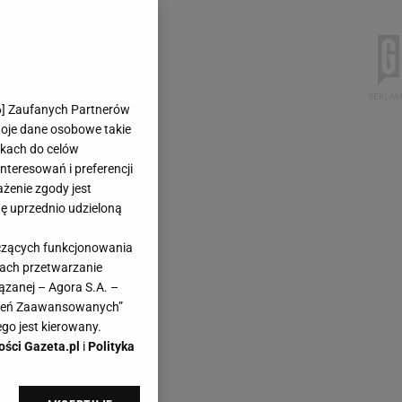
6
] Zaufanych Partnerów
woje dane osobowe takie
likach do celów
teresowań i preferencji
ażenie zgody jest
dę uprzednio udzieloną
yczących funkcjonowania
kach przetwarzanie
ązanej – Agora S.A. –
awień Zaawansowanych”
go jest kierowany.
ości Gazeta.pl
i
Polityka