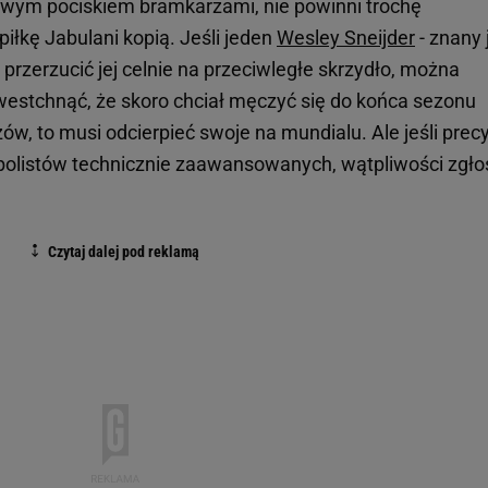
śliwym pociskiem bramkarzami, nie powinni trochę
iłkę Jabulani kopią. Jeśli jeden
Wesley Sneijder
- znany 
 przerzucić jej celnie na przeciwległe skrzydło, można
 westchnąć, że skoro chciał męczyć się do końca sezonu
w, to musi odcierpieć swoje na mundialu. Ale jeśli precy
utbolistów technicznie zaawansowanych, wątpliwości zgło