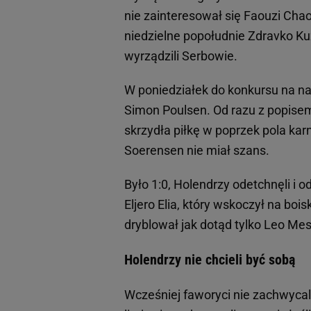
nie zainteresował się Faouzi Chao
niedzielne popołudnie Zdravko Ku
wyrządzili Serbowie.
W poniedziałek do konkursu na na
Simon Poulsen. Od razu z popise
skrzydła piłkę w poprzek pola ka
Soerensen nie miał szans.
Było 1:0, Holendrzy odetchnęli i o
Eljero Elia, który wskoczył na bo
dryblował jak dotąd tylko Leo Mes
Holendrzy nie chcieli być sobą
Wcześniej faworyci nie zachwycali.