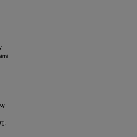
y
nimi
kę
rg.