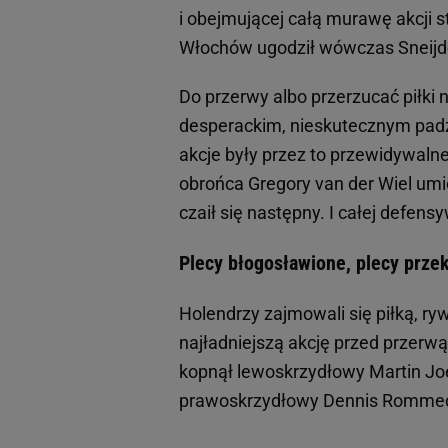
i obejmującej całą murawę akcji st
Włochów ugodził wówczas Sneijd
Do przerwy albo przerzucać piłki n
desperackim, nieskutecznym padzie
akcje były przez to przewidywalne
obrońca Gregory van der Wiel umi
czaił się następny. I całej defensy
Plecy błogosławione, plecy przek
Holendrzy zajmowali się piłką, ryw
najładniejszą akcję przed przerwą
kopnął lewoskrzydłowy Martin Joe
prawoskrzydłowy Dennis Rommeda