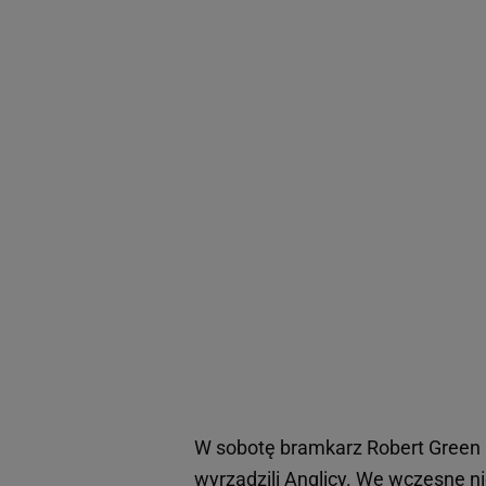
W sobotę bramkarz Robert Green up
wyrządzili Anglicy. We wczesne n