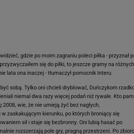
widzieć, gdzie po moim zagraniu poleci piłka - przyznał 
e przyzwyczaiłem się do piłki, to jeszcze gramy na różnyc
e lata ona inaczej - tłumaczył pomocnik Interu.
 być sobą. Tylko oni chcieli dryblować, Duńczykom rzadk
eniali niemal dwa razy więcej podań niż rywale. Kto pam
o
2008, wie, że nie umieją żyć bez nagłych,
 w zaskakującym kierunku, po których broniący się
waniem sił i staje się bezbronny. Oni lubią hasać po
lnie rozszerzają pole gry, pragną przestrzeni. Po zbior