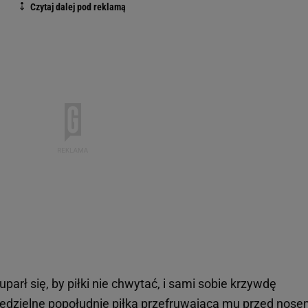
arł się, by piłki nie chwytać, i sami sobie krzywdę
iedzielne popołudnie piłką przefruwającą mu przed nos