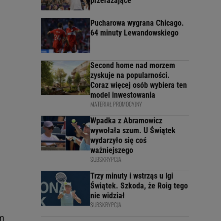
przerażające"
Pucharowa wygrana Chicago.
64 minuty Lewandowskiego
Second home nad morzem
zyskuje na popularności.
Coraz więcej osób wybiera ten
model inwestowania
MATERIAŁ PROMOCYJNY
Wpadka z Abramowicz
wywołała szum. U Świątek
wydarzyło się coś
ważniejszego
SUBSKRYPCJA
Trzy minuty i wstrząs u Igi
Świątek. Szkoda, że Roig tego
nie widział
SUBSKRYPCJA
em