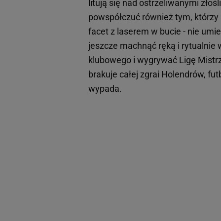
litują się nad ostrzeliwanymi zło
powspółczuć również tym, którzy p
facet z laserem w bucie - nie umie
jeszcze machnąć ręką i rytualnie
klubowego i wygrywać Ligę Mistrzó
brakuje całej zgrai Holendrów, f
wypada.