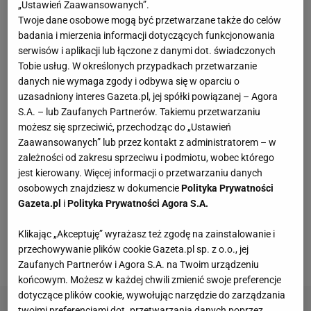
„Ustawień Zaawansowanych”.
samym mocnym faworytem tegorocznego Pucharu.
Twoje dane osobowe mogą być przetwarzane także do celów
Pierwsze spotkanie jakie przyszło rozegrać
badania i mierzenia informacji dotyczących funkcjonowania
serwisów i aplikacji lub łączone z danymi dot. świadczonych
podopiecznym Ljubo Travicyszybko jednak
Tobie usług. W określonych przypadkach przetwarzanie
potwierdziło, że pewnego kandydata w tym roku po
danych nie wymaga zgody i odbywa się w oparciu o
prostu nie ma, i że żadna z drużyn nie znalazła się w
uzasadniony interes Gazeta.pl, jej spółki powiązanej – Agora
S.A. – lub Zaufanych Partnerów. Takiemu przetwarzaniu
finałowej czwórce przypadkowo. Delecta postawiła
możesz się sprzeciwić, przechodząc do „Ustawień
trudne warunki, a gra Resovii nie wyglądała
Zaawansowanych” lub przez kontakt z administratorem – w
wspaniale, awans Rzeszowa z całą pewnością do
zależności od zakresu sprzeciwu i podmiotu, wobec którego
jest kierowany. Więcej informacji o przetwarzaniu danych
łatwych nie należał - Nic łatwo nie przychodzi, obie
osobowych znajdziesz w dokumencie
Polityka Prywatności
drużyny miały jeden i ten sam cel -zwycięstwo, a to
Gazeta.pl
i
Polityka Prywatności Agora S.A.
była bardzo duża okazja żeby wygrać i grać o ten
puchar. - mówił po
meczu
szkoleniowiec Resovii,
Klikając „Akceptuję” wyrażasz też zgodę na zainstalowanie i
przechowywanie plików cookie Gazeta.pl sp. z o.o., jej
Ljubomir Travica.
Zaufanych Partnerów i Agora S.A. na Twoim urządzeniu
końcowym. Możesz w każdej chwili zmienić swoje preferencje
dotyczące plików cookie, wywołując narzędzie do zarządzania
twoimi preferencjami dot. przetwarzania danych poprzez