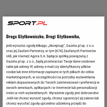
Droga Użytkowniczko, Drogi Użytkowniku,
jeśli wyrazisz zgodę klikając „Akceptuję”, Gazeta.pl sp. z o.o.
Wymęczone zwycięstwo
oraz jej Zaufani Partnerzy, w tym [
676
] Zaufanych Partnerów
IAB, jak również Agora S.A. będąca spółką powiązaną z
Gazeta.pl sp. z o.o., będą przetwarzać Twoje dane osobowe
Walkę o Puchar Polski w bydgoskiej hali Łuczniczka
takie jak adresy IP, adresy e-mail czy identyfikatory plików
rozpoczęła konfrontacja gospodarza - Delecty
cookie lub inne informacje zapisane w tych plikach do celów
Bydgoszcz z wicemistrzem Polski, Resovią Rzeszów.
marketingowych, w szczególności na potrzeby wyświetlania
reklam dopasowanych do Twoich zainteresowań i preferencji w
Na takim etapie rozgrywek ciężko jest o
swoich serwisach, aplikacjach i w Internecie lub personalizacji
wytypowanie zwycięzcy, ale biorąc pod uwagę, że to
treści w nich wyświetlanych. Wyrażenie zgody jest dobrowolne.
właśnie rzeszowska drużyna wyeliminowała
Jeśli nie chcesz wyrazić zgody, chcesz ograniczyć jej zakres lub
chcesz wycofać zgodę uprzednio udzieloną przejdź do
obrońcę tytułu, Skrę Bełchatów, stała się tym