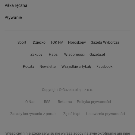
Piłka ręczna
Pływanie
Sport
Dziecko
TOK FM
Horoskopy
Gazeta Wyborcza
Zakupy
Haps
Wiadomości
Gazeta.pl
Poczta
Newsletter
Wszystkie artykuły
Facebook
Copyright © Gazeta.pl sp. z o.o.
O Nas
RSS
Reklama
Polityka prywatności
Zasady korzystania z portalu
Zgłoś błąd
Ustawienia prywatności
Właściciel niniejszego serwisu nie wyraża zgody na zwielokrotnianie ani inne