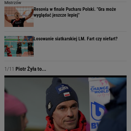
Resovia w finale Pucharu Polski. "Gra może
wyglądać jeszcze lepiej"
Losowanie siatkarskiej LM. Fart czy niefart?
1/11
Piotr Żyła to...