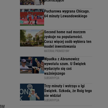
przerażające"
Pucharowa wygrana Chicago.
64 minuty Lewandowskiego
Second home nad morzem
zyskuje na popularności.
Coraz więcej osób wybiera ten
model inwestowania
MATERIAŁ PROMOCYJNY
Wpadka z Abramowicz
wywołała szum. U Świątek
wydarzyło się coś
ważniejszego
SUBSKRYPCJA
Trzy minuty i wstrząs u Igi
Świątek. Szkoda, że Roig tego
nie widział
SUBSKRYPCJA
BMW