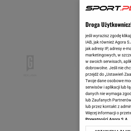
Droga Użytkownicz
jeśli wyrazisz zgodę klika
IAB, jak również Agora S
jak adresy IP, adresy e-m
marketingowych, w szcze
w swoich serwisach, aplik
dobrowolne. Jeśli nie ch
przejdź do „Ustawień Z
Twoje dane osobowe mogą
serwisów i aplikacji lub
danych nie wymaga zgody 
lub Zaufanych Partnerów
lub przez kontakt z admi
Więcej informacji o prz
Prywatności Agora S.A.