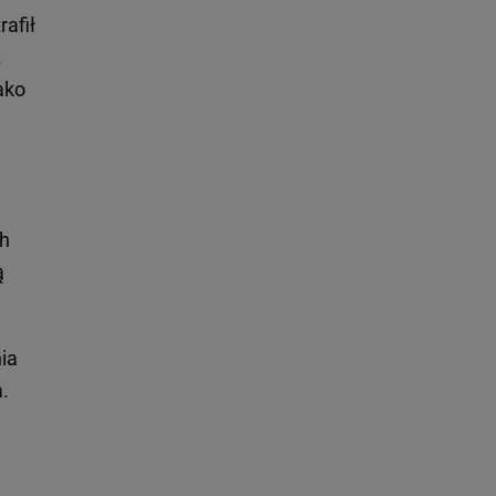
trafił
z
ako
ch
ą
ia
.