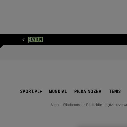
WIADOMOŚCI
NEXT
SPORT
PLOTEK
D
SPORT.PL+
MUNDIAL
PIŁKA NOŻNA
TENIS
Sport
Wiadomości
F1. Heidfeld będzie reze