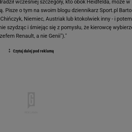
zdradził wcześniej szczegóły, kto obok Heidfelda, może w
ą. Pisze o tym na swoim blogu dziennikarz Sport.pl Bart
Chińczyk, Niemiec, Austriak lub ktokolwiek inny - i potem
ie szydząc i śmiejąc się z pomysłu, że kierowcę wybierz
zefem Renault, a nie Genii")."