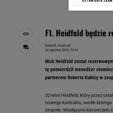
USTAWIENIA ZAA
Klikając „Akceptuję” wyra
Zaufanych Partnerów i A
dotyczące plików cookie,
odnośnik „Ustawienia pr
plików cookie możliwa je
F1. Heidfeld będzie
My, nasi Zaufani Partne
Użycie dokładnych danych
Przechowywanie informacji
borzech, crash.net
24 stycznia 2010, 10:16
badnie odbiorców i uleps
Nick Heidfeld został rezerwowym
tę potwierdził menedżer niemiec
partnerem Roberta Kubicy w zesp
32-letni Heidfeld, który przez ostat
nowego kontraktu, wedle któreg
zespole. Wiodącymi kierowcami s