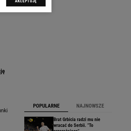
AKCEPTUJĘ
l sp. z o.o., jej
ić swoje preferencje
arzania danych poprzez
ych”. Zmiana ustawień
ach:
 celów identyfikacji.
omiar reklam i treści,
ję
POPULARNE
NAJNOWSZE
unki
Brat Grbicia radzi mu nie
wracać do Serbii. "To