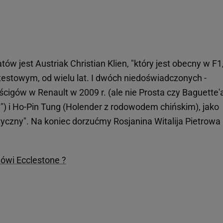
ów jest Austriak Christian Klien, "który jest obecny w F1
testowym, od wielu lat. I dwóch niedoświadczonych -
ścigów w Renault w 2009 r. (ale nie Prosta czy Baguette'
") i Ho-Pin Tung (Holender z rodowodem chińskim), jako
ityczny". Na koniec dorzućmy Rosjanina Witalija Pietrowa
ówi Ecclestone ?