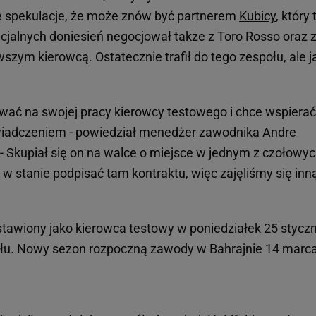
ię spekulacje, że może znów być partnerem
Kubicy
, który 
icjalnych doniesień negocjował także z Toro Rosso oraz 
zym kierowcą. Ostatecznie trafił do tego zespołu, ale j
ować na swojej pracy kierowcy testowego i chce wspierać
adczeniem - powiedział menedżer zawodnika Andre
 - Skupiał się on na walce o miejsce w jednym z czołowy
y w stanie podpisać tam kontraktu, więc zajęliśmy się inn
dstawiony jako kierowca testowy w poniedziałek 25 styczn
ołu. Nowy sezon rozpoczną zawody w Bahrajnie 14 marca