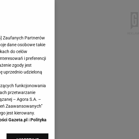
6
] Zaufanych Partnerów
woje dane osobowe takie
likach do celów
teresowań i preferencji
ażenie zgody jest
dę uprzednio udzieloną
yczących funkcjonowania
kach przetwarzanie
ązanej – Agora S.A. –
awień Zaawansowanych”
go jest kierowany.
ości Gazeta.pl
i
Polityka