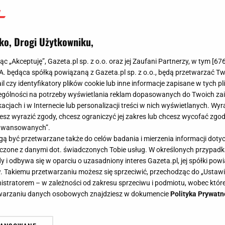
ko, Drogi Użytkowniku,
jąc „Akceptuję”, Gazeta.pl sp. z o.o. oraz jej Zaufani Partnerzy, w tym [
67
.A. będąca spółką powiązaną z Gazeta.pl sp. z o.o., będą przetwarzać T
ail czy identyfikatory plików cookie lub inne informacje zapisane w tych p
gólności na potrzeby wyświetlania reklam dopasowanych do Twoich zain
acjach i w Internecie lub personalizacji treści w nich wyświetlanych. Wyr
cesz wyrazić zgody, chcesz ograniczyć jej zakres lub chcesz wycofać zgo
aawansowanych”.
 być przetwarzane także do celów badania i mierzenia informacji dot
 łączone z danymi dot. świadczonych Tobie usług. W określonych przypad
i odbywa się w oparciu o uzasadniony interes Gazeta.pl, jej spółki powi
. Takiemu przetwarzaniu możesz się sprzeciwić, przechodząc do „Ust
nistratorem – w zależności od zakresu sprzeciwu i podmiotu, wobec które
etwarzaniu danych osobowych znajdziesz w dokumencie
Polityka Prywatn