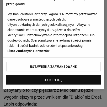
przeglądarki.
My, nasi Zaufani Partnerzy i Agora S.A. możemy przetwarzać
dane osobowe w następujących celach:
Użycie dokładnych danych geolokalizacyjnych. Aktywne
skanowanie charakterystyki urządzenia do celów
identyfikacji. Przechowywanie informacji na urządzeniu lub
dostęp do nich. Spersonalizowane reklamy i treści, pomiar
reklam i treści, badnie odbiorców i ulepszanie usług.
Lista Zaufanych Partnerów
USTAWIENIA ZAAWANSOWANE
AKCEPTUJĘ
Zapytany o to, czy pięściarz z Mediolanu będzie
wygodniejszym przeciwnikiem dla "Diablo" niż Erdei,
Łapin odpowiada: