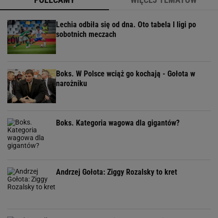
Lechia odbiła się od dna. Oto tabela I ligi po
sobotnich meczach
Boks. W Polsce wciąż go kochają - Gołota w
narożniku
Boks. Kategoria wagowa dla gigantów?
Andrzej Gołota: Ziggy Rozalsky to kret