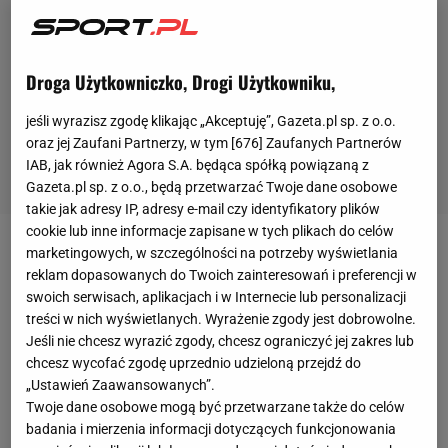
Droga Użytkowniczko, Drogi Użytkowniku,
jeśli wyrazisz zgodę klikając „Akceptuję”, Gazeta.pl sp. z o.o.
oraz jej Zaufani Partnerzy, w tym [
676
] Zaufanych Partnerów
IAB, jak również Agora S.A. będąca spółką powiązaną z
Gazeta.pl sp. z o.o., będą przetwarzać Twoje dane osobowe
takie jak adresy IP, adresy e-mail czy identyfikatory plików
cookie lub inne informacje zapisane w tych plikach do celów
marketingowych, w szczególności na potrzeby wyświetlania
- Na Fragomeniego chyba byliśmy skazani,
reklam dopasowanych do Twoich zainteresowań i preferencji w
spodziewaliśmy się, że w przypadku wygranej z
swoich serwisach, aplikacjach i w Internecie lub personalizacji
Fragomenim Edrei nie poboksuje długo w "cruiser" i
treści w nich wyświetlanych. Wyrażenie zgody jest dobrowolne.
Jeśli nie chcesz wyrazić zgody, chcesz ograniczyć jej zakres lub
wróci do półciężkiej. Dla nas to nie jest żadne
chcesz wycofać zgodę uprzednio udzieloną przejdź do
zaskoczenie - przyznaje w rozmowie z serwisem
„Ustawień Zaawansowanych”.
bokser.org szkoleniowiec grupy Bullit KnockOut
Twoje dane osobowe mogą być przetwarzane także do celów
badania i mierzenia informacji dotyczących funkcjonowania
Prmotions - Zarówno ostatni rywal Krzyśka - Bułgar