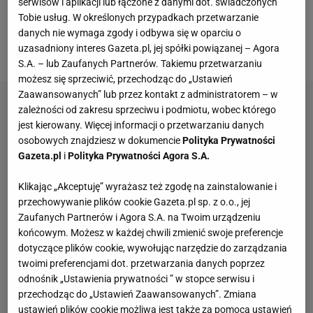
serwisów i aplikacji lub łączone z danymi dot. świadczonych
Semerdijew - jak i sparingpartnerzy dobierani byli
Tobie usług. W określonych przypadkach przetwarzanie
pod Fragomeniego. Byliśmy po prostu niemal pewni,
danych nie wymaga zgody i odbywa się w oparciu o
uzasadniony interes Gazeta.pl, jej spółki powiązanej – Agora
że Krzysiek ostatecznie zmierzy się z Fragomenim.
S.A. – lub Zaufanych Partnerów. Takiemu przetwarzaniu
możesz się sprzeciwić, przechodząc do „Ustawień
Zaawansowanych” lub przez kontakt z administratorem – w
zależności od zakresu sprzeciwu i podmiotu, wobec którego
jest kierowany. Więcej informacji o przetwarzaniu danych
osobowych znajdziesz w dokumencie
Polityka Prywatności
Gazeta.pl
i
Polityka Prywatności Agora S.A.
Klikając „Akceptuję” wyrażasz też zgodę na zainstalowanie i
przechowywanie plików cookie Gazeta.pl sp. z o.o., jej
Zaufanych Partnerów i Agora S.A. na Twoim urządzeniu
końcowym. Możesz w każdej chwili zmienić swoje preferencje
dotyczące plików cookie, wywołując narzędzie do zarządzania
twoimi preferencjami dot. przetwarzania danych poprzez
odnośnik „Ustawienia prywatności ” w stopce serwisu i
przechodząc do „Ustawień Zaawansowanych”. Zmiana
ustawień plików cookie możliwa jest także za pomocą ustawień