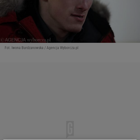
Fot. Iwona Burdzanowska / Agencja Wyborcza.pl