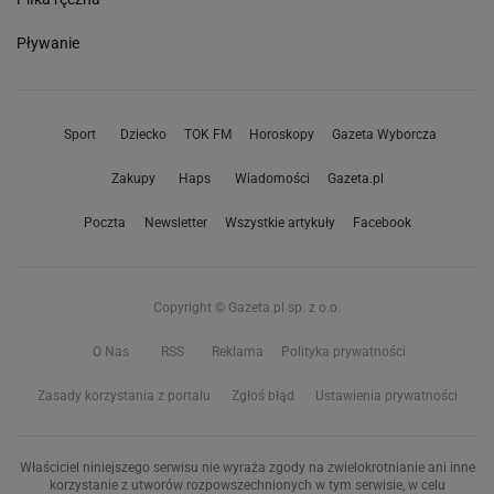
Pływanie
Sport
Dziecko
TOK FM
Horoskopy
Gazeta Wyborcza
Zakupy
Haps
Wiadomości
Gazeta.pl
Poczta
Newsletter
Wszystkie artykuły
Facebook
Copyright © Gazeta.pl sp. z o.o.
O Nas
RSS
Reklama
Polityka prywatności
Zasady korzystania z portalu
Zgłoś błąd
Ustawienia prywatności
Właściciel niniejszego serwisu nie wyraża zgody na zwielokrotnianie ani inne
korzystanie z utworów rozpowszechnionych w tym serwisie, w celu