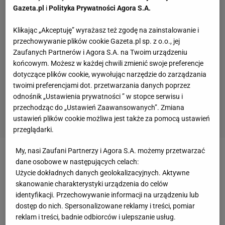
Gazeta.pl
i
Polityka Prywatności Agora S.A.
Klikając „Akceptuję” wyrażasz też zgodę na zainstalowanie i
przechowywanie plików cookie Gazeta.pl sp. z o.o., jej
Zaufanych Partnerów i Agora S.A. na Twoim urządzeniu
końcowym. Możesz w każdej chwili zmienić swoje preferencje
dotyczące plików cookie, wywołując narzędzie do zarządzania
twoimi preferencjami dot. przetwarzania danych poprzez
odnośnik „Ustawienia prywatności ” w stopce serwisu i
przechodząc do „Ustawień Zaawansowanych”. Zmiana
ustawień plików cookie możliwa jest także za pomocą ustawień
przeglądarki.
My, nasi Zaufani Partnerzy i Agora S.A. możemy przetwarzać
Jan Kościuszko, Prezes Klubu
Sportowego
PROF
dane osobowe w następujących celach:
Użycie dokładnych danych geolokalizacyjnych. Aktywne
powiedział - Jesteśmy zaszczyceni mogąc
skanowanie charakterystyki urządzenia do celów
reprezentować jeden z największych
polskich
identyfikacji. Przechowywanie informacji na urządzeniu lub
koncernów paliwowych na arenie międzynarodowej.
dostęp do nich. Spersonalizowane reklamy i treści, pomiar
reklam i treści, badnie odbiorców i ulepszanie usług.
Dynamic to silna marka utożsamiana zarówno z