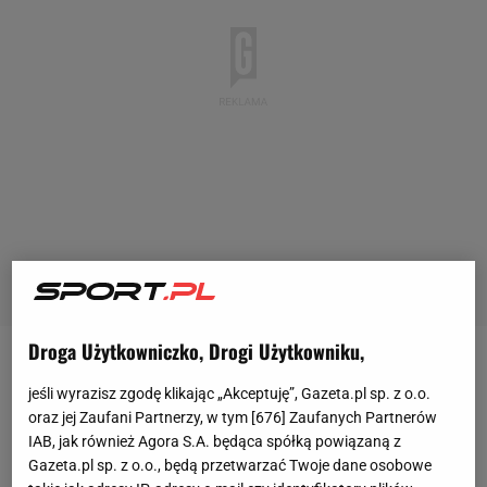
Droga Użytkowniczko, Drogi Użytkowniku,
Podpisana umowa z firmą LOTOS Paliwa oznacza, iż
jeśli wyrazisz zgodę klikając „Akceptuję”, Gazeta.pl sp. z o.o.
w sezonie 2010 Michał Kościuszko i Maciek
oraz jej Zaufani Partnerzy, w tym [
676
] Zaufanych Partnerów
Szczepaniak w Mistrzostwach Świata będą
IAB, jak również Agora S.A. będąca spółką powiązaną z
Gazeta.pl sp. z o.o., będą przetwarzać Twoje dane osobowe
reprezentować zespół pod nazwą Dynamic World