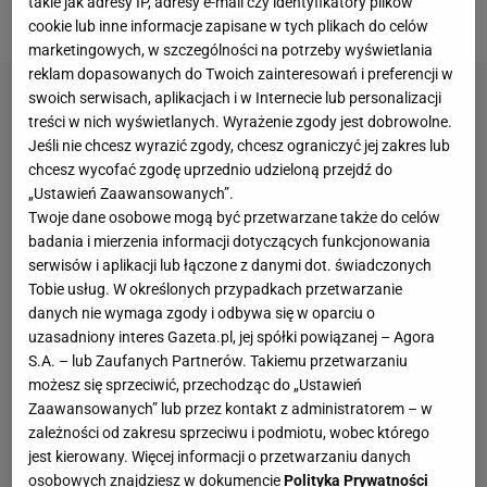
takie jak adresy IP, adresy e-mail czy identyfikatory plików
Rally Team.
cookie lub inne informacje zapisane w tych plikach do celów
marketingowych, w szczególności na potrzeby wyświetlania
reklam dopasowanych do Twoich zainteresowań i preferencji w
swoich serwisach, aplikacjach i w Internecie lub personalizacji
treści w nich wyświetlanych. Wyrażenie zgody jest dobrowolne.
Jeśli nie chcesz wyrazić zgody, chcesz ograniczyć jej zakres lub
chcesz wycofać zgodę uprzednio udzieloną przejdź do
„Ustawień Zaawansowanych”.
Twoje dane osobowe mogą być przetwarzane także do celów
badania i mierzenia informacji dotyczących funkcjonowania
serwisów i aplikacji lub łączone z danymi dot. świadczonych
Tobie usług. W określonych przypadkach przetwarzanie
danych nie wymaga zgody i odbywa się w oparciu o
uzasadniony interes Gazeta.pl, jej spółki powiązanej – Agora
S.A. – lub Zaufanych Partnerów. Takiemu przetwarzaniu
możesz się sprzeciwić, przechodząc do „Ustawień
Zaawansowanych” lub przez kontakt z administratorem – w
zależności od zakresu sprzeciwu i podmiotu, wobec którego
jest kierowany. Więcej informacji o przetwarzaniu danych
osobowych znajdziesz w dokumencie
Polityka Prywatności