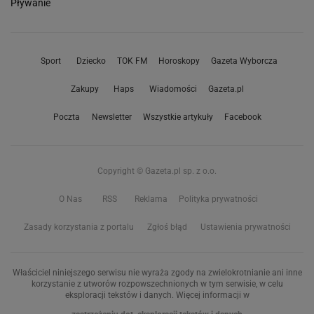
Pływanie
Sport
Dziecko
TOK FM
Horoskopy
Gazeta Wyborcza
Zakupy
Haps
Wiadomości
Gazeta.pl
Poczta
Newsletter
Wszystkie artykuły
Facebook
Copyright © Gazeta.pl sp. z o.o.
O Nas
RSS
Reklama
Polityka prywatności
Zasady korzystania z portalu
Zgłoś błąd
Ustawienia prywatności
Właściciel niniejszego serwisu nie wyraża zgody na zwielokrotnianie ani inne
korzystanie z utworów rozpowszechnionych w tym serwisie, w celu
eksploracji tekstów i danych. Więcej informacji w