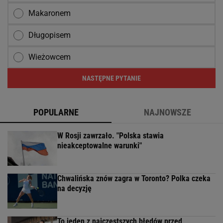
Makaronem
Długopisem
Wieżowcem
NASTĘPNE PYTANIE
POPULARNE
NAJNOWSZE
W Rosji zawrzało. "Polska stawia
nieakceptowalne warunki"
Chwalińska znów zagra w Toronto? Polka czeka
na decyzję
To jeden z najczęstszych błędów przed