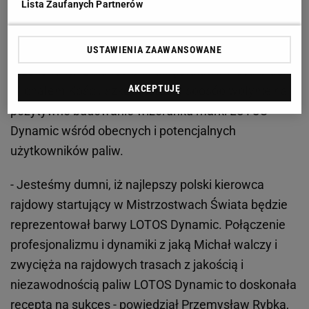
Lista Zaufanych Partnerów
mocą i lepszymi osiągami silników jak również
niezawodnością i jako taka idealnie komponuje się z
dynamiką rajdów samochodowych. Jestem
USTAWIENIA ZAAWANSOWANE
przekonany, iż planowana długofalowa współpraca z
AKCEPTUJĘ
Michałem Kościuszko w istotny sposób wpłynie na
pozytywne budowanie wizerunku marki LOTOS
Dynamic wśród obecnych i potencjalnych
użytkowników paliw.
- Jesteśmy dumni, iż najlepszy polski kierowca
rajdowy startujący w Mistrzostwach Świata będzie
reprezentował barwy LOTOS Dynamic. Połączenie
profesjonalizmu i dynamiki z jaką Michał walczy i
zwycięża na rajdowych trasach z jakością i
niezawodnością paliw LOTOS Dynamic to doskonała
recepta na sukces - powiedział Przemysław Rybka,