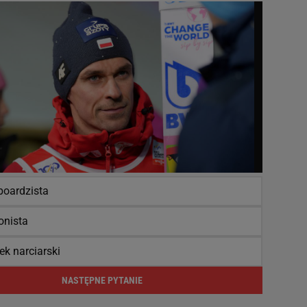
oardzista
onista
ek narciarski
NASTĘPNE PYTANIE