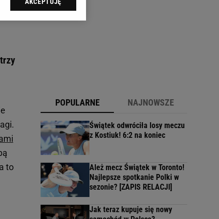
AKCEPTUJĘ
l sp. z o.o., jej
ić swoje preferencje
arzania danych poprzez
ych”. Zmiana ustawień
trzy
ach:
 celów identyfikacji.
omiar reklam i treści,
POPULARNE
NAJNOWSZE
ie
agi.
Świątek odwróciła losy meczu
z Kostiuk! 6:2 na koniec
zami
bą
a to
Ależ mecz Świątek w Toronto!
Najlepsze spotkanie Polki w
sezonie? [ZAPIS RELACJI]
Jak teraz kupuje się nowy