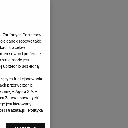
6
] Zaufanych Partnerów
woje dane osobowe takie
likach do celów
teresowań i preferencji
ażenie zgody jest
dę uprzednio udzieloną
yczących funkcjonowania
kach przetwarzanie
ązanej – Agora S.A. –
awień Zaawansowanych”
go jest kierowany.
ości Gazeta.pl
i
Polityka