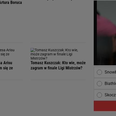
Artura Boruca
a Arisu
Tomasz Kuszczak: Kto wie, może
m się ze
zagram w finale Ligi Mistrzów?
Snowb
Biathl
Skocz