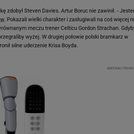
ę zdobył Steven Davies. Artur Boruc nie zawinił. - Jest
ów
. Pokazali wielki charakter i zasługiwali na coś więcej n
wyrównanym meczu trener Celticu Gordon Strachan. Gdyb
przegraliby wyżej. W drugiej połowie polski bramkarz w
onił silne uderzenie Krisa Boyda.