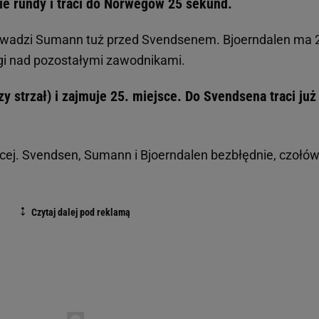
wie rundy i traci do Norwegów 25 sekund.
rowadzi Sumann tuż przed Svendsenem. Bjoerndalen ma 
agi nad pozostałymi zawodnikami.
y strzał) i zajmuje 25. miejsce. Do Svendsena traci już
żącej. Svendsen, Sumann i Bjoerndalen bezbłędnie, czołó