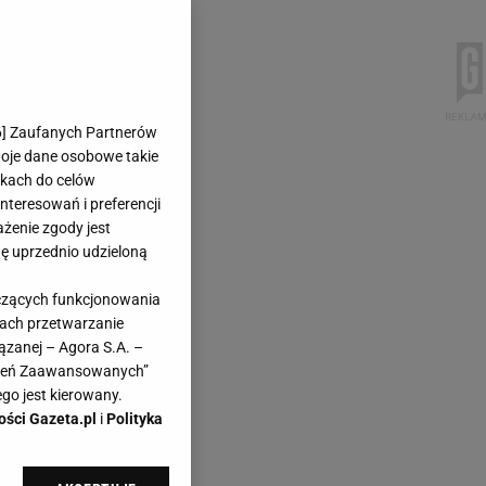
6
] Zaufanych Partnerów
woje dane osobowe takie
likach do celów
teresowań i preferencji
ażenie zgody jest
dę uprzednio udzieloną
yczących funkcjonowania
kach przetwarzanie
ązanej – Agora S.A. –
awień Zaawansowanych”
go jest kierowany.
ości Gazeta.pl
i
Polityka