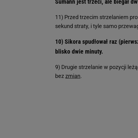
Sumann jest trzeci, ale biegał d
11) Przed trzecim strzelaniem p
sekund straty, i tyle samo przew
10) Sikora spudłował raz (pierwsz
blisko dwie minuty.
9) Drugie strzelanie w pozycji le
bez
zmian
.