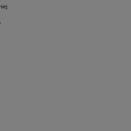
niej
w