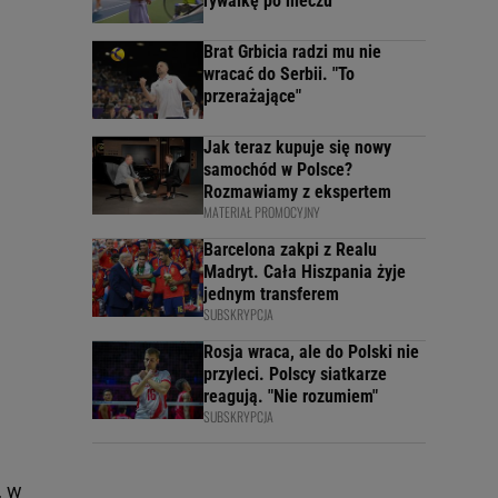
rywalkę po meczu
Brat Grbicia radzi mu nie
wracać do Serbii. "To
przerażające"
Jak teraz kupuje się nowy
samochód w Polsce?
Rozmawiamy z ekspertem
MATERIAŁ PROMOCYJNY
Barcelona zakpi z Realu
Madryt. Cała Hiszpania żyje
jednym transferem
SUBSKRYPCJA
Rosja wraca, ale do Polski nie
przyleci. Polscy siatkarze
reagują. "Nie rozumiem"
SUBSKRYPCJA
, w