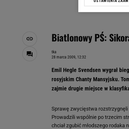
USTAWIENIA ZAA
Klikając „Akceptuję” wyra
Zaufanych Partnerów i A
dotyczące plików cookie,
odnośnik „Ustawienia pr
plików cookie możliwa je
Biatlonowy PŚ: Siko
My, nasi Zaufani Partne
Użycie dokładnych danych
Przechowywanie informacji
tka
28 marca 2009, 12:32
badnie odbiorców i uleps
Emil Hegle Svendsen wygrał bie
rosyjskim Chanty Mansyjsku. Toma
zajmie drugie miejsce w klasyfik
Sprawę zwycięstwa rozstrzygnęli 
Prowadzili wspólnie po trzecim str
chciał zgubić młodszego rodaka na 