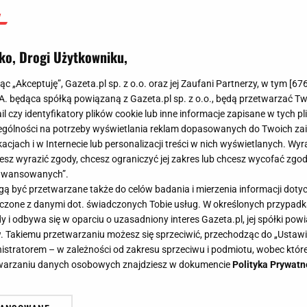
ko, Drogi Użytkowniku,
jąc „Akceptuję”, Gazeta.pl sp. z o.o. oraz jej Zaufani Partnerzy, w tym [
67
.A. będąca spółką powiązaną z Gazeta.pl sp. z o.o., będą przetwarzać T
ail czy identyfikatory plików cookie lub inne informacje zapisane w tych p
gólności na potrzeby wyświetlania reklam dopasowanych do Twoich zain
acjach i w Internecie lub personalizacji treści w nich wyświetlanych. Wyr
cesz wyrazić zgody, chcesz ograniczyć jej zakres lub chcesz wycofać zgo
aawansowanych”.
 być przetwarzane także do celów badania i mierzenia informacji dot
 łączone z danymi dot. świadczonych Tobie usług. W określonych przypad
i odbywa się w oparciu o uzasadniony interes Gazeta.pl, jej spółki powi
. Takiemu przetwarzaniu możesz się sprzeciwić, przechodząc do „Ust
nistratorem – w zależności od zakresu sprzeciwu i podmiotu, wobec które
etwarzaniu danych osobowych znajdziesz w dokumencie
Polityka Prywatn