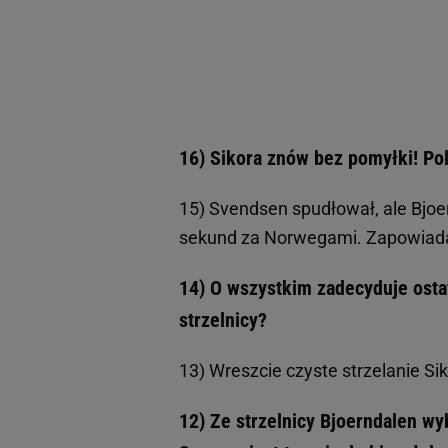
16) Sikora znów bez pomyłki! Pola
15) Svendsen spudłował, ale Bjoe
sekund za Norwegami. Zapowiada s
14) O wszystkim zadecyduje osta
strzelnicy?
13) Wreszcie czyste strzelanie Si
12) Ze strzelnicy Bjoerndalen wy