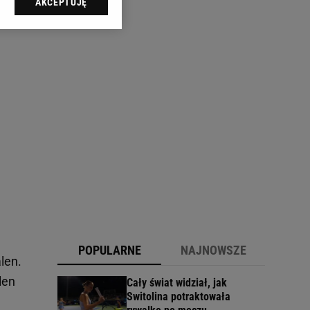
AKCEPTUJĘ
l sp. z o.o., jej
ić swoje preferencje
arzania danych poprzez
ych”. Zmiana ustawień
ach:
 celów identyfikacji.
omiar reklam i treści,
POPULARNE
NAJNOWSZE
len.
len
Cały świat widział, jak
Switolina potraktowała