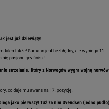
k jest już dziewiąty!
rndalen także! Sumann jest bezbłędny, ale wybiega 11
ię pasjonujący finisz!
tnie strzelanie. Który z Norwegów wygra wojnę nerwów
kory, co daje mu awans na 17. pozycję.
biega jako pierwszy! Tuż za nim Svendsen (jedno pudło)