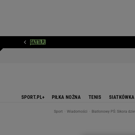
WIADOMOŚCI
NEXT
SPORT
PLOTEK
D
SPORT.PL+
PIŁKA NOŻNA
TENIS
SIATKÓWKA
Sport
Wiadomości
Biatlonowy PŚ: Sikora dzi