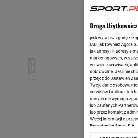
Droga Użytkownicz
jeśli wyrazisz zgodę klika
IAB, jak również Agora S
jak adresy IP, adresy e-m
marketingowych, w szcze
w swoich serwisach, aplik
dobrowolne. Jeśli nie ch
przejdź do „Ustawień Z
Twoje dane osobowe mogą
serwisów i aplikacji lub
danych nie wymaga zgody 
lub Zaufanych Partnerów
lub przez kontakt z admi
Więcej informacji o prz
Prywatności Agora S.A.