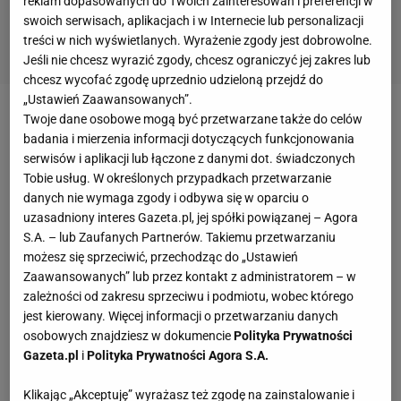
reklam dopasowanych do Twoich zainteresowań i preferencji w
swoich serwisach, aplikacjach i w Internecie lub personalizacji
treści w nich wyświetlanych. Wyrażenie zgody jest dobrowolne.
Jeśli nie chcesz wyrazić zgody, chcesz ograniczyć jej zakres lub
chcesz wycofać zgodę uprzednio udzieloną przejdź do
„Ustawień Zaawansowanych”.
Twoje dane osobowe mogą być przetwarzane także do celów
Szlagierem ćwierćfinałów będzie kolejny pojedynek
badania i mierzenia informacji dotyczących funkcjonowania
Chelsea Londyn
z Liverpoolem. Oba zespoły
serwisów i aplikacji lub łączone z danymi dot. świadczonych
spotkają się w fazie pucharowej
Lidze Mistrzów
Tobie usług. W określonych przypadkach przetwarzanie
danych nie wymaga zgody i odbywa się w oparciu o
trzeci raz w ostatnich pięciu latach. Rok temu lepsi
uzasadniony interes Gazeta.pl, jej spółki powiązanej – Agora
byli londyńczycy. Dwa i cztery lata temu Liverpool.
S.A. – lub Zaufanych Partnerów. Takiemu przetwarzaniu
Po losowaniu Ligi Mistrzów: Man Utd już w finale?
możesz się sprzeciwić, przechodząc do „Ustawień
Zaawansowanych” lub przez kontakt z administratorem – w
Z faworytów LM najlepiej trafił Manchester Unuted.
zależności od zakresu sprzeciwu i podmiotu, wobec którego
jest kierowany. Więcej informacji o przetwarzaniu danych
Obrońcy tytułu spotkają się z Porto. Barcelonę czeka
osobowych znajdziesz w dokumencie
Polityka Prywatności
spotkanie z Bayernem Monachium. Katalończycy
Gazeta.pl
i
Polityka Prywatności Agora S.A.
marzyli, by grać rewanże na Camp Nou. W
Klikając „Akceptuję” wyrażasz też zgodę na zainstalowanie i