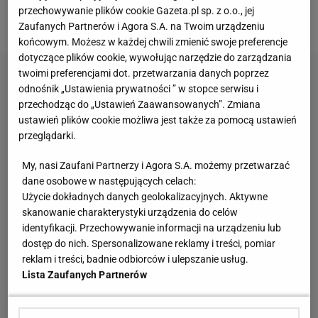
ćwierć
finale
i ewentualnym półfinale drugie
mecze
przechowywanie plików cookie Gazeta.pl sp. z o.o., jej
będą grali na wyjeździe.
Zaufanych Partnerów i Agora S.A. na Twoim urządzeniu
końcowym. Możesz w każdej chwili zmienić swoje preferencje
dotyczące plików cookie, wywołując narzędzie do zarządzania
twoimi preferencjami dot. przetwarzania danych poprzez
odnośnik „Ustawienia prywatności ” w stopce serwisu i
przechodząc do „Ustawień Zaawansowanych”. Zmiana
ustawień plików cookie możliwa jest także za pomocą ustawień
przeglądarki.
My, nasi Zaufani Partnerzy i Agora S.A. możemy przetwarzać
dane osobowe w następujących celach:
Użycie dokładnych danych geolokalizacyjnych. Aktywne
skanowanie charakterystyki urządzenia do celów
identyfikacji. Przechowywanie informacji na urządzeniu lub
dostęp do nich. Spersonalizowane reklamy i treści, pomiar
reklam i treści, badnie odbiorców i ulepszanie usług.
Lista Zaufanych Partnerów