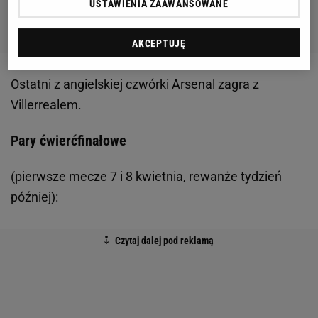
USTAWIENIA ZAAWANSOWANE
AKCEPTUJĘ
Ostatni z angielskiej czwórki Arsenal zagra z
Villerrealem.
Pary ćwierćfinałowe
(pierwsze mecze 7 i 8 kwietnia, rewanże tydzień
później):