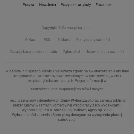
Poczta
Newsletter
Wszystkie artykuły
Facebook
Copyright © Gazeta.pl sp. z o.o.
O Nas
RSS
Reklama
Polityka prywatności
Zasady korzystania z portalu
Zgłoś błąd
Ustawienia prywatności
Właściciel niniejszego serwisu nie wyraża zgody na zwielokrotnianie ani inne
korzystanie z utworów rozpowszechnionych w tym serwisie, w celu
eksploracji tekstów i danych. Więcej informacji w
zastrzeżeniu dot. eksploracji tekstów i danych
Treści z
serwisów internetowych Grupy Wyborcza.pl
oraz serwisu tokfm.pl
prezentujemy w ramach komercyjnej współpracy z ich wydawcami:
Wyborcza sp. z o.o. oraz Grupą Radiową Agory sp. z o.o.
Wybrane treści z serwisu Sport.pl są dostępne po wykupieniu płatnej
subskrypcji