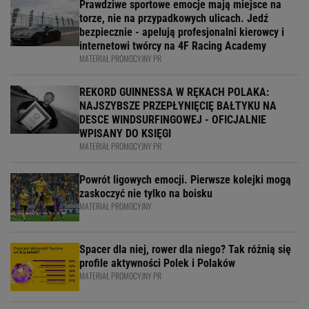
Prawdziwe sportowe emocje mają miejsce na
torze, nie na przypadkowych ulicach. Jedź
bezpiecznie - apelują profesjonalni kierowcy i
internetowi twórcy na 4F Racing Academy
MATERIAŁ PROMOCYJNY PR
REKORD GUINNESSA W RĘKACH POLAKA:
NAJSZYBSZE PRZEPŁYNIĘCIĘ BAŁTYKU NA
DESCE WINDSURFINGOWEJ - OFICJALNIE
WPISANY DO KSIĘGI
MATERIAŁ PROMOCYJNY PR
Powrót ligowych emocji. Pierwsze kolejki mogą
zaskoczyć nie tylko na boisku
MATERIAŁ PROMOCYJNY
Spacer dla niej, rower dla niego? Tak różnią się
profile aktywności Polek i Polaków
MATERIAŁ PROMOCYJNY PR