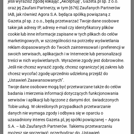
jeśli wyrazisz zgodę klikając „Akceptuję”, Gazeta.pl sp. z o.o.
oraz jej Zaufani Partnerzy, w tym [
676
] Zaufanych Partnerów
IAB, jak również Agora S.A. będąca spółką powiązaną z
Gazeta.pl sp. z o.o., będą przetwarzać Twoje dane osobowe
takie jak adresy IP, adresy e-mail czy identyfikatory plików
cookie lub inne informacje zapisane w tych plikach do celów
marketingowych, w szczególności na potrzeby wyświetlania
reklam dopasowanych do Twoich zainteresowań i preferencji w
swoich serwisach, aplikacjach i w Internecie lub personalizacji
treści w nich wyświetlanych. Wyrażenie zgody jest dobrowolne.
Jeśli nie chcesz wyrazić zgody, chcesz ograniczyć jej zakres lub
chcesz wycofać zgodę uprzednio udzieloną przejdź do
„Ustawień Zaawansowanych”.
Twoje dane osobowe mogą być przetwarzane także do celów
badania i mierzenia informacji dotyczących funkcjonowania
serwisów i aplikacji lub łączone z danymi dot. świadczonych
Tobie usług. W określonych przypadkach przetwarzanie
danych nie wymaga zgody i odbywa się w oparciu o
uzasadniony interes Gazeta.pl, jej spółki powiązanej – Agora
S.A. – lub Zaufanych Partnerów. Takiemu przetwarzaniu
możesz się sprzeciwić, przechodząc do „Ustawień