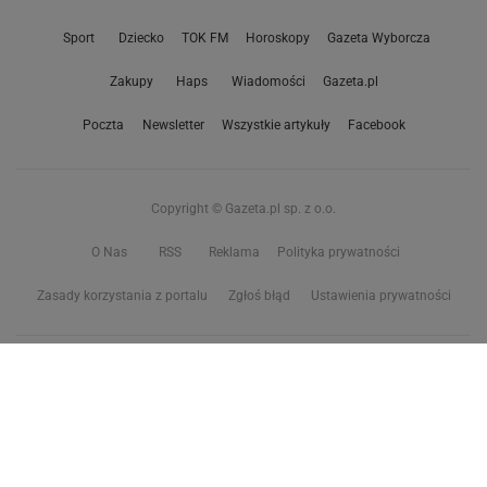
Sport
Dziecko
TOK FM
Horoskopy
Gazeta Wyborcza
Zakupy
Haps
Wiadomości
Gazeta.pl
Poczta
Newsletter
Wszystkie artykuły
Facebook
Copyright © Gazeta.pl sp. z o.o.
O Nas
RSS
Reklama
Polityka prywatności
Zasady korzystania z portalu
Zgłoś błąd
Ustawienia prywatności
Właściciel niniejszego serwisu nie wyraża zgody na zwielokrotnianie ani inne
korzystanie z utworów rozpowszechnionych w tym serwisie, w celu
eksploracji tekstów i danych. Więcej informacji w
zastrzeżeniu dot. eksploracji tekstów i danych
Treści z
serwisów internetowych Grupy Wyborcza.pl
oraz serwisu tokfm.pl