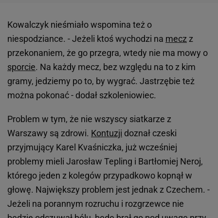
Kowalczyk nieśmiało wspomina też o
niespodziance. - Jeżeli ktoś wychodzi na
mecz
z
przekonaniem, że go przegra, wtedy nie ma mowy o
sporcie
. Na każdy mecz, bez względu na to z kim
gramy, jedziemy po to, by wygrać. Jastrzębie też
można pokonać - dodał szkoleniowiec.
Problem w tym, że nie wszyscy siatkarze z
Warszawy są zdrowi.
Kontuzji
doznał czeski
przyjmujący Karel Kvaśniczka, już wcześniej
problemy mieli Jarosław Tepling i Bartłomiej Neroj,
którego jeden z kolegów przypadkowo kopnął w
głowę. Największy problem jest jednak z Czechem. -
Jeżeli na porannym rozruchu i rozgrzewce nie
będzie odczuwał bólu, będę brał go pod uwagę przy