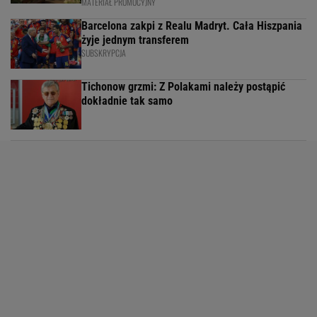
MATERIAŁ PROMOCYJNY
Barcelona zakpi z Realu Madryt. Cała Hiszpania
żyje jednym transferem
SUBSKRYPCJA
Tichonow grzmi: Z Polakami należy postąpić
dokładnie tak samo