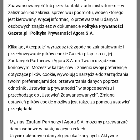
Zaawansowanych” lub przez kontakt z administratorem – w
zależności od zakresu sprzeciwu i podmiotu, wobec którego
jest kierowany. Więcej informacji o przetwarzaniu danych
osobowych znajdziesz w dokumencie
Polityka Prywatności
Gazeta.pl
i
Polityka Prywatności Agora S.A.
Klikając „Akceptuję” wyrażasz też zgodę na zainstalowanie i
przechowywanie plików cookie Gazeta.pl sp. z o.o., jej
Zaufanych Partnerów i Agora S.A. na Twoim urządzeniu
Zespół ze Śląska - obok
Skry
Bełchatów, Asseco
końcowym. Możesz w każdej chwili zmienić swoje preferencje
Resovii i Trefla Gdańsk - przeprowadził w przerwie
dotyczące plików cookie, wywołując narzędzie do zarządzania
letniej najgłośniejsze transfery. Słabo jednak
twoimi preferencjami dot. przetwarzania danych poprzez
odnośnik „Ustawienia prywatności ” w stopce serwisu i
rozegrał to PR-owo, bo wspomniana trójka z hukiem
przechodząc do „Ustawień Zaawansowanych”. Zmiana
odtrąbiła każdego swoją nową gwiazdę, a
ustawień plików cookie możliwa jest także za pomocą ustawień
jastrzębianie działali zupełnie bez rozgłosu.
przeglądarki.
Wzmonił ich nie byle kto - holenderski rozgrywający
My, nasi Zaufani Partnerzy i Agora S.A. możemy przetwarzać
Nico Freriks, francuski przyjmujący Guilluame
dane osobowe w następujących celach:
Samica, czy grający na tej samej pozycji
Użycie dokładnych danych geolokalizacyjnych. Aktywne